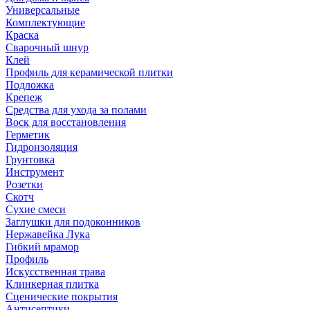
Универсальные
Комплектующие
Краска
Сварочный шнур
Клей
Профиль для керамической плитки
Подложка
Крепеж
Средства для ухода за полами
Воск для восстановления
Герметик
Гидроизоляция
Грунтовка
Инструмент
Розетки
Скотч
Сухие смеси
Заглушки для подоконников
Нержавейка Лука
Гибкий мрамор
Профиль
Искусственная трава
Клинкерная плитка
Сценические покрытия
Антисептики