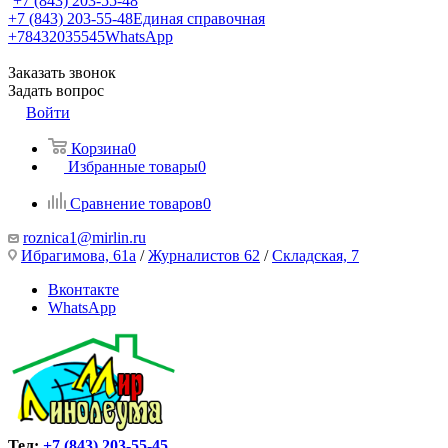
+7 (843) 203-55-48
+7 (843) 203-55-48
Единая справочная
+78432035545
WhatsApp
Заказать звонок
Задать вопрос
Войти
Корзина
0
Избранные товары
0
Сравнение товаров
0
roznica1@mirlin.ru
Ибрагимова, 61а
/
Журналистов 62
/
Складская, 7
Вконтакте
WhatsApp
Тел:
+7 (843) 203-55-45