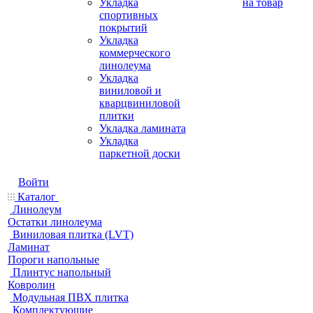
Укладка
на товар
спортивных
покрытий
Укладка
коммерческого
линолеума
Укладка
виниловой и
кварцвиниловой
плитки
Укладка ламината
Укладка
паркетной доски
Войти
Каталог
Линолеум
Остатки линолеума
Виниловая плитка (LVT)
Ламинат
Пороги напольные
Плинтус напольный
Ковролин
Модульная ПВХ плитка
Комплектующие