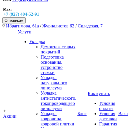
Max:
+7 (927) 404-52-91
Оптовикам
Ибрагимова, 61а
/
Журналистов 62
/
Складская, 7
Услуги
Укладка
Демонтаж старых
покрытий
Подготовка
основания,
устройство
стяжки
Укладка
натурального
линолеума
Укладка
Как купить
антистатического,
токопроводящего
Условия
линолеума
оплаты
Укладка
Блог
Условия
Вака
Акции
ковролина,
доставки
ковровой плитки
Гарантия