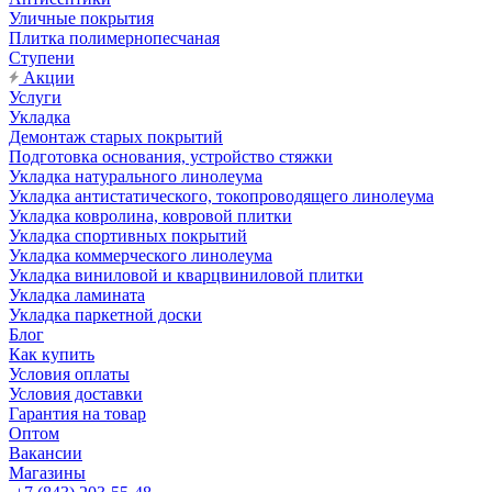
Уличные покрытия
Плитка полимернопесчаная
Ступени
Акции
Услуги
Укладка
Демонтаж старых покрытий
Подготовка основания, устройство стяжки
Укладка натурального линолеума
Укладка антистатического, токопроводящего линолеума
Укладка ковролина, ковровой плитки
Укладка спортивных покрытий
Укладка коммерческого линолеума
Укладка виниловой и кварцвиниловой плитки
Укладка ламината
Укладка паркетной доски
Блог
Как купить
Условия оплаты
Условия доставки
Гарантия на товар
Оптом
Вакансии
Магазины