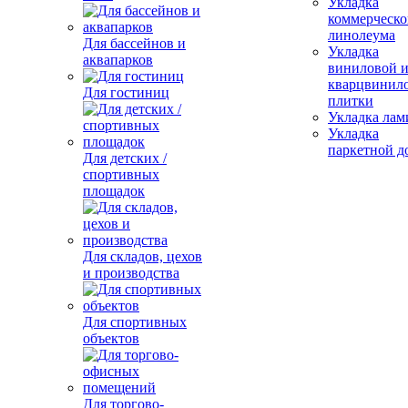
Укладка
коммерческо
линолеума
Для бассейнов и
Укладка
аквапарков
виниловой 
кварцвинил
Для гостиниц
плитки
Укладка лам
Укладка
паркетной д
Для детских /
спортивных
площадок
Для складов, цехов
и производства
Для спортивных
объектов
Для торгово-