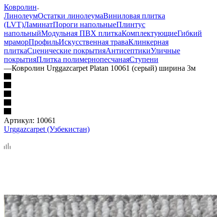
Ковролин
Линолеум
Остатки линолеума
Виниловая плитка
(LVT)
Ламинат
Пороги напольные
Плинтус
напольный
Модульная ПВХ плитка
Комплектующие
Гибкий
мрамор
Профиль
Искусственная трава
Клинкерная
плитка
Сценические покрытия
Антисептики
Уличные
покрытия
Плитка полимернопесчаная
Ступени
—
Ковролин Urggazcarpet Platan 10061 (серый) ширина 3м
Артикул:
10061
Urggazcarpet (Узбекистан)