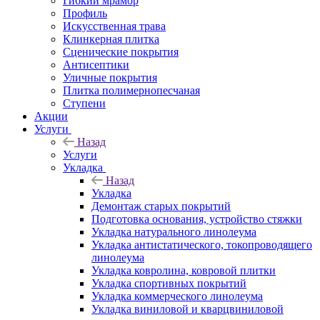
Гибкий мрамор
Профиль
Искусственная трава
Клинкерная плитка
Сценические покрытия
Антисептики
Уличные покрытия
Плитка полимернопесчаная
Ступени
Акции
Услуги
Назад
Услуги
Укладка
Назад
Укладка
Демонтаж старых покрытий
Подготовка основания, устройство стяжки
Укладка натурального линолеума
Укладка антистатического, токопроводящего
линолеума
Укладка ковролина, ковровой плитки
Укладка спортивных покрытий
Укладка коммерческого линолеума
Укладка виниловой и кварцвиниловой