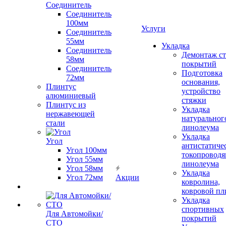
Соединитель
Соединитель
100мм
Услуги
Соединитель
55мм
Укладка
Соединитель
Демонтаж с
58мм
покрытий
Соединитель
Подготовка
72мм
основания,
Плинтус
устройство
алюминиевый
стяжки
Плинтус из
Укладка
нержавеющей
натуральног
стали
линолеума
Укладка
Угол
антистатиче
Угол 100мм
токопроводя
Угол 55мм
линолеума
Угол 58мм
Укладка
Угол 72мм
Акции
ковролина,
ковровой пл
Укладка
спортивных
Для Автомойки/
покрытий
СТО