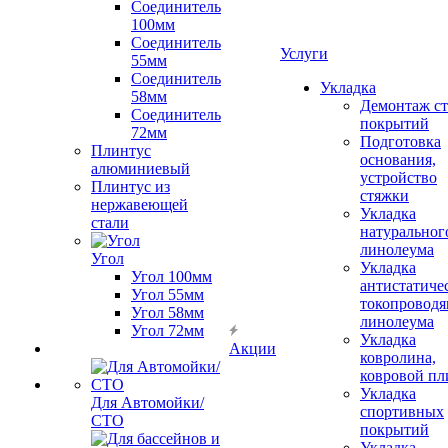
Соединитель
100мм
Соединитель
Услуги
55мм
Соединитель
Укладка
58мм
Демонтаж с
Соединитель
покрытий
72мм
Подготовка
Плинтус
основания,
алюминиевый
устройство
Плинтус из
стяжки
нержавеющей
Укладка
стали
натуральног
линолеума
Угол
Укладка
Угол 100мм
антистатиче
Угол 55мм
токопроводя
Угол 58мм
линолеума
Угол 72мм
Укладка
Акции
ковролина,
ковровой пл
Укладка
Для Автомойки/
спортивных
СТО
покрытий
Укладка