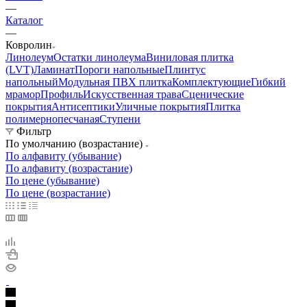
—
Каталог
—
Ковролин
Линолеум
Остатки линолеума
Виниловая плитка
(LVT)
Ламинат
Пороги напольные
Плинтус
напольный
Модульная ПВХ плитка
Комплектующие
Гибкий
мрамор
Профиль
Искусственная трава
Сценические
покрытия
Антисептики
Уличные покрытия
Плитка
полимернопесчаная
Ступени
Фильтр
По умолчанию (возрастание)
По алфавиту (убывание)
По алфавиту (возрастание)
По цене (убывание)
По цене (возрастание)