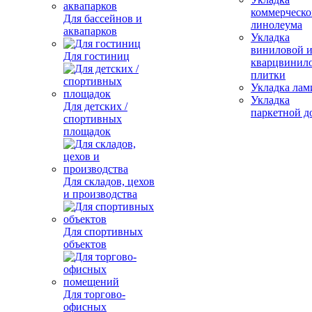
коммерческо
Для бассейнов и
линолеума
аквапарков
Укладка
виниловой 
Для гостиниц
кварцвинил
плитки
Укладка лам
Укладка
Для детских /
паркетной д
спортивных
площадок
Для складов, цехов
и производства
Для спортивных
объектов
Для торгово-
офисных