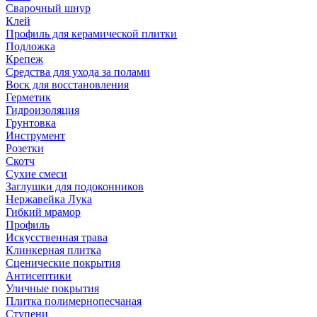
Сварочный шнур
Клей
Профиль для керамической плитки
Подложка
Крепеж
Средства для ухода за полами
Воск для восстановления
Герметик
Гидроизоляция
Грунтовка
Инструмент
Розетки
Скотч
Сухие смеси
Заглушки для подоконников
Нержавейка Лука
Гибкий мрамор
Профиль
Искусственная трава
Клинкерная плитка
Сценические покрытия
Антисептики
Уличные покрытия
Плитка полимернопесчаная
Ступени