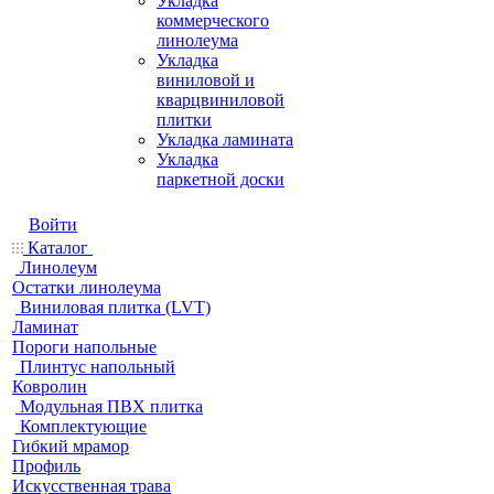
Укладка
коммерческого
линолеума
Укладка
виниловой и
кварцвиниловой
плитки
Укладка ламината
Укладка
паркетной доски
Войти
Каталог
Линолеум
Остатки линолеума
Виниловая плитка (LVT)
Ламинат
Пороги напольные
Плинтус напольный
Ковролин
Модульная ПВХ плитка
Комплектующие
Гибкий мрамор
Профиль
Искусственная трава