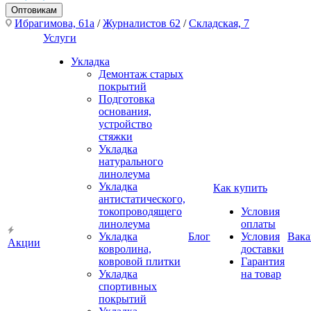
Оптовикам
Ибрагимова, 61а
/
Журналистов 62
/
Складская, 7
Услуги
Укладка
Демонтаж старых
покрытий
Подготовка
основания,
устройство
стяжки
Укладка
натурального
линолеума
Укладка
Как купить
антистатического,
токопроводящего
Условия
линолеума
оплаты
Укладка
Блог
Условия
Вака
Акции
ковролина,
доставки
ковровой плитки
Гарантия
Укладка
на товар
спортивных
покрытий