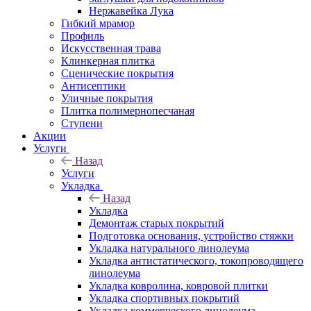
Нержавейка Лука
Гибкий мрамор
Профиль
Искусственная трава
Клинкерная плитка
Сценические покрытия
Антисептики
Уличные покрытия
Плитка полимернопесчаная
Ступени
Акции
Услуги
Назад
Услуги
Укладка
Назад
Укладка
Демонтаж старых покрытий
Подготовка основания, устройство стяжки
Укладка натурального линолеума
Укладка антистатического, токопроводящего
линолеума
Укладка ковролина, ковровой плитки
Укладка спортивных покрытий
Укладка коммерческого линолеума