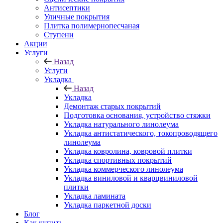
Антисептики
Уличные покрытия
Плитка полимернопесчаная
Ступени
Акции
Услуги
Назад
Услуги
Укладка
Назад
Укладка
Демонтаж старых покрытий
Подготовка основания, устройство стяжки
Укладка натурального линолеума
Укладка антистатического, токопроводящего
линолеума
Укладка ковролина, ковровой плитки
Укладка спортивных покрытий
Укладка коммерческого линолеума
Укладка виниловой и кварцвиниловой
плитки
Укладка ламината
Укладка паркетной доски
Блог
Как купить