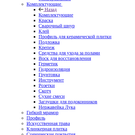
Комплектующие
Назад
Комплектующие
Краска
Сварочный шнур
Клей
Профиль для керамической плитки
Подложка
Крепеж
Средства для ухода за полами
Воск для восстановления
Герметик
Гидроизоляция
Грунтовка
Инструмент
Розетки
Скотч
Сухие смеси
Заглушки для подоконников
Нержавейка Лука
Гибкий мрамор
Профиль
Искусственная трава
Клинкерная плитка
Сценические покрытия