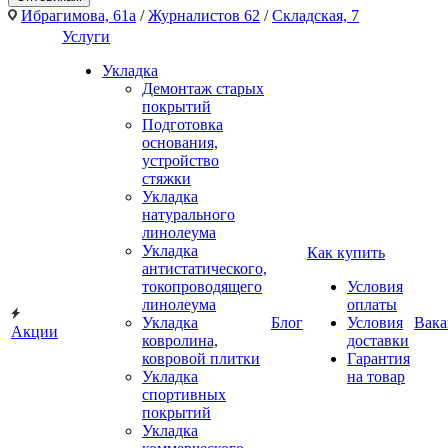
Ибрагимова, 61а
/
Журналистов 62
/
Складская, 7
Услуги
Укладка
Демонтаж старых
покрытий
Подготовка
основания,
устройство
стяжки
Укладка
натурального
линолеума
Укладка
Как купить
антистатического,
токопроводящего
Условия
линолеума
оплаты
Укладка
Блог
Условия
Вака
Акции
ковролина,
доставки
ковровой плитки
Гарантия
Укладка
на товар
спортивных
покрытий
Укладка