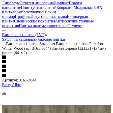
Линолеум
Остатки линолеума
Ламинат
Пороги
напольные
Плинтус напольный
Ковролин
Модульная ПВХ
плитка
Комплектующие
Гибкий
мрамор
Профиль
Искусственная трава
Клинкерная
плитка
Сценические покрытия
Антисептики
Уличные
покрытия
Плитка полимернопесчаная
Ступени
—
Виниловая плитка (LVT)
SPC плитка
Кварцвиниловая плитка
—
Виниловая плитка Замковая Виниловая плитка Pure Loc
Winter Wood (арт 3161-3044) Зимнее дерево (1213х171х4мм)
(упк=1,661м2)
Артикул:
3161-3044
Berry Alloc