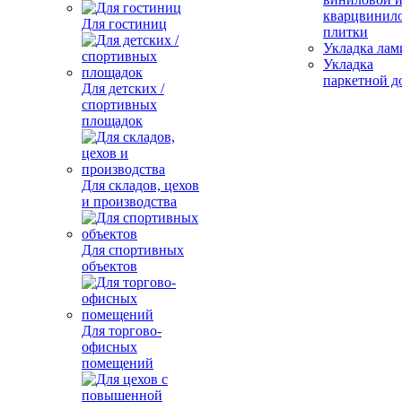
кварцвинил
Для гостиниц
плитки
Укладка лам
Укладка
паркетной д
Для детских /
спортивных
площадок
Для складов, цехов
и производства
Для спортивных
объектов
Для торгово-
офисных
помещений