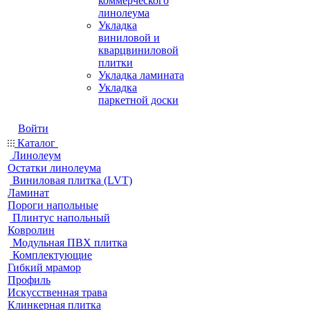
коммерческого
линолеума
Укладка
виниловой и
кварцвиниловой
плитки
Укладка ламината
Укладка
паркетной доски
Войти
Каталог
Линолеум
Остатки линолеума
Виниловая плитка (LVT)
Ламинат
Пороги напольные
Плинтус напольный
Ковролин
Модульная ПВХ плитка
Комплектующие
Гибкий мрамор
Профиль
Искусственная трава
Клинкерная плитка