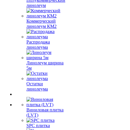
Полукоммерческий
линолеум
Коммерческий
линолеум КМ2
Распродажа
линолеума
Линолеум ширина
5м
Остатки
линолеума
Виниловая плитка
(LVT)
SPC плитка