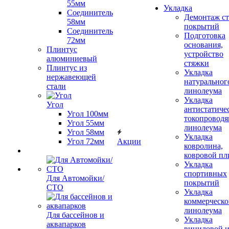
55мм
Укладка
Соединитель
Демонтаж с
58мм
покрытий
Соединитель
Подготовка
72мм
основания,
Плинтус
устройство
алюминиевый
стяжки
Плинтус из
Укладка
нержавеющей
натуральног
стали
линолеума
Укладка
Угол
антистатиче
Угол 100мм
токопроводя
Угол 55мм
линолеума
Угол 58мм
Укладка
Угол 72мм
Акции
ковролина,
ковровой пл
Укладка
спортивных
Для Автомойки/
покрытий
СТО
Укладка
коммерческо
линолеума
Для бассейнов и
Укладка
аквапарков
виниловой 