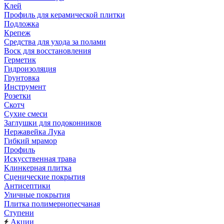
Клей
Профиль для керамической плитки
Подложка
Крепеж
Средства для ухода за полами
Воск для восстановления
Герметик
Гидроизоляция
Грунтовка
Инструмент
Розетки
Скотч
Сухие смеси
Заглушки для подоконников
Нержавейка Лука
Гибкий мрамор
Профиль
Искусственная трава
Клинкерная плитка
Сценические покрытия
Антисептики
Уличные покрытия
Плитка полимернопесчаная
Ступени
Акции