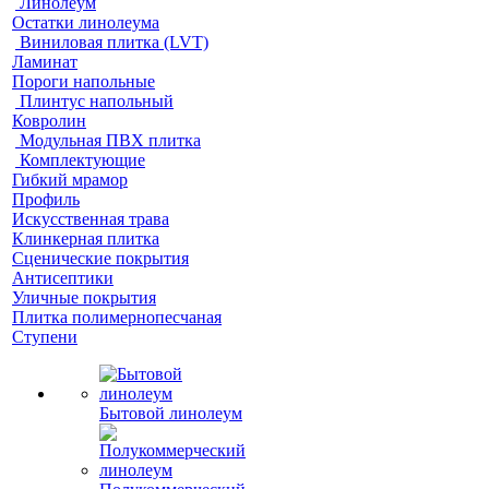
Линолеум
Остатки линолеума
Виниловая плитка (LVT)
Ламинат
Пороги напольные
Плинтус напольный
Ковролин
Модульная ПВХ плитка
Комплектующие
Гибкий мрамор
Профиль
Искусственная трава
Клинкерная плитка
Сценические покрытия
Антисептики
Уличные покрытия
Плитка полимернопесчаная
Ступени
Бытовой линолеум