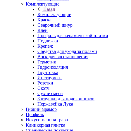
Комплектующие
Назад
Комплектующие
Краска
Сварочный шнур
Клей
Профиль для керамической плитки
Подложка
Крепеж
Средства для ухода за полами
Воск для восстановления
Герметик
Гидроизоляция
Грунтовка
Инструмент
Розетки
Скотч
Сухие смеси
Заглушки для подоконников
Нержавейка Лука
Гибкий мрамор
Профиль
Искусственная трава
Клинкерная плитка
Сценические покрытия