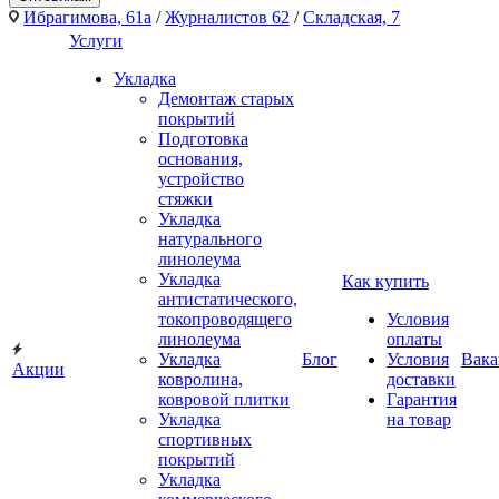
Ибрагимова, 61а
/
Журналистов 62
/
Складская, 7
Услуги
Укладка
Демонтаж старых
покрытий
Подготовка
основания,
устройство
стяжки
Укладка
натурального
линолеума
Укладка
Как купить
антистатического,
токопроводящего
Условия
линолеума
оплаты
Укладка
Блог
Условия
Вака
Акции
ковролина,
доставки
ковровой плитки
Гарантия
Укладка
на товар
спортивных
покрытий
Укладка