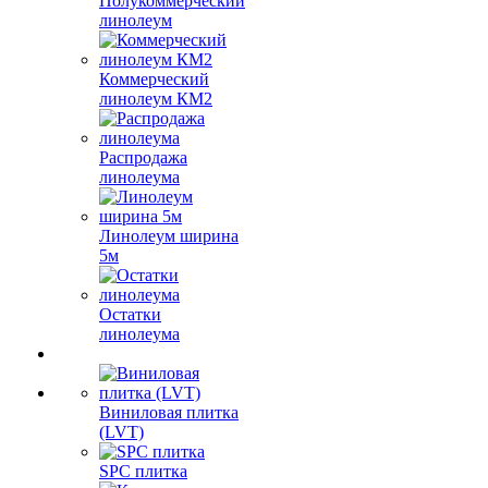
Полукоммерческий
линолеум
Коммерческий
линолеум КМ2
Распродажа
линолеума
Линолеум ширина
5м
Остатки
линолеума
Виниловая плитка
(LVT)
SPC плитка