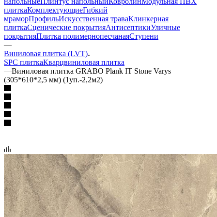
напольные
Плинтус напольный
Ковролин
Модульная ПВХ
плитка
Комплектующие
Гибкий
мрамор
Профиль
Искусственная трава
Клинкерная
плитка
Сценические покрытия
Антисептики
Уличные
покрытия
Плитка полимернопесчаная
Ступени
—
Виниловая плитка (LVT)
SPC плитка
Кварцвиниловая плитка
—
Виниловая плитка GRABO Plank IT Stone Varys
(305*610*2,5 мм) (1уп.-2,2м2)