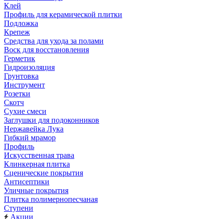
Клей
Профиль для керамической плитки
Подложка
Крепеж
Средства для ухода за полами
Воск для восстановления
Герметик
Гидроизоляция
Грунтовка
Инструмент
Розетки
Скотч
Сухие смеси
Заглушки для подоконников
Нержавейка Лука
Гибкий мрамор
Профиль
Искусственная трава
Клинкерная плитка
Сценические покрытия
Антисептики
Уличные покрытия
Плитка полимернопесчаная
Ступени
Акции