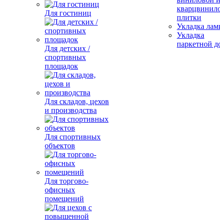
кварцвинил
Для гостиниц
плитки
Укладка лам
Укладка
паркетной д
Для детских /
спортивных
площадок
Для складов, цехов
и производства
Для спортивных
объектов
Для торгово-
офисных
помещений