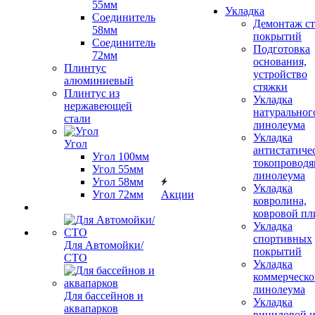
55мм
Укладка
Соединитель
Демонтаж с
58мм
покрытий
Соединитель
Подготовка
72мм
основания,
Плинтус
устройство
алюминиевый
стяжки
Плинтус из
Укладка
нержавеющей
натуральног
стали
линолеума
Укладка
Угол
антистатиче
Угол 100мм
токопроводя
Угол 55мм
линолеума
Угол 58мм
Укладка
Угол 72мм
Акции
ковролина,
ковровой пл
Укладка
спортивных
Для Автомойки/
покрытий
СТО
Укладка
коммерческо
линолеума
Для бассейнов и
Укладка
аквапарков
виниловой 