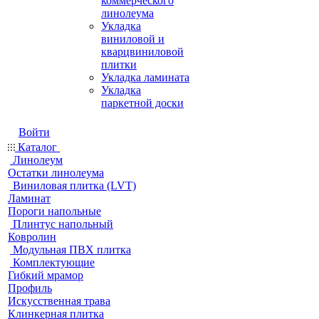
коммерческого
линолеума
Укладка
виниловой и
кварцвиниловой
плитки
Укладка ламината
Укладка
паркетной доски
Войти
Каталог
Линолеум
Остатки линолеума
Виниловая плитка (LVT)
Ламинат
Пороги напольные
Плинтус напольный
Ковролин
Модульная ПВХ плитка
Комплектующие
Гибкий мрамор
Профиль
Искусственная трава
Клинкерная плитка