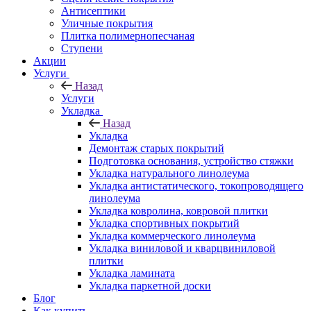
Антисептики
Уличные покрытия
Плитка полимернопесчаная
Ступени
Акции
Услуги
Назад
Услуги
Укладка
Назад
Укладка
Демонтаж старых покрытий
Подготовка основания, устройство стяжки
Укладка натурального линолеума
Укладка антистатического, токопроводящего
линолеума
Укладка ковролина, ковровой плитки
Укладка спортивных покрытий
Укладка коммерческого линолеума
Укладка виниловой и кварцвиниловой
плитки
Укладка ламината
Укладка паркетной доски
Блог
Как купить