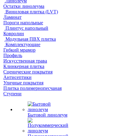
Линолеум
Остатки линолеума
Виниловая плитка (LVT)
Ламинат
Пороги напольные
Плинтус напольный
Ковролин
Модульная ПВХ плитка
Комплектующие
Гибкий мрамор
Профиль
Искусственная трава
Клинкерная плитка
Сценические покрытия
Антисептики
Уличные покрытия
Плитка полимернопесчаная
Ступени
Бытовой линолеум