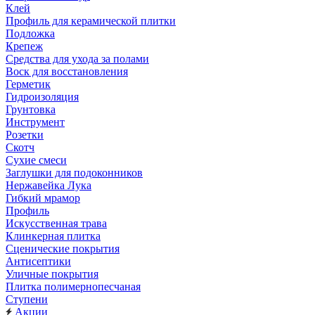
Клей
Профиль для керамической плитки
Подложка
Крепеж
Средства для ухода за полами
Воск для восстановления
Герметик
Гидроизоляция
Грунтовка
Инструмент
Розетки
Скотч
Сухие смеси
Заглушки для подоконников
Нержавейка Лука
Гибкий мрамор
Профиль
Искусственная трава
Клинкерная плитка
Сценические покрытия
Антисептики
Уличные покрытия
Плитка полимернопесчаная
Ступени
Акции