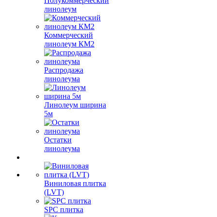
Полукоммерческий
линолеум
Коммерческий
линолеум КМ2
Распродажа
линолеума
Линолеум ширина
5м
Остатки
линолеума
Виниловая плитка
(LVT)
SPC плитка