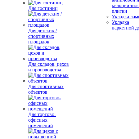
кварцвинил
Для гостиниц
плитки
Укладка лам
Укладка
паркетной д
Для детских /
спортивных
площадок
Для складов, цехов
и производства
Для спортивных
объектов
Для торгово-
офисных
помещений