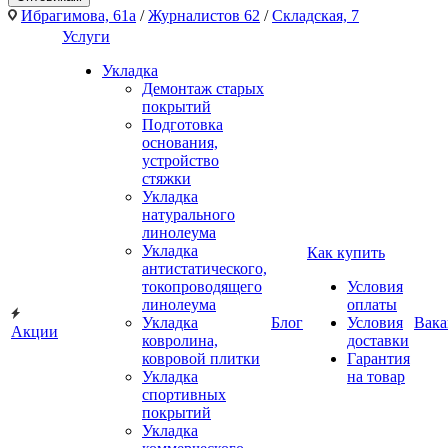
Ибрагимова, 61а
/
Журналистов 62
/
Складская, 7
Услуги
Укладка
Демонтаж старых
покрытий
Подготовка
основания,
устройство
стяжки
Укладка
натурального
линолеума
Укладка
Как купить
антистатического,
токопроводящего
Условия
линолеума
оплаты
Укладка
Блог
Условия
Вака
Акции
ковролина,
доставки
ковровой плитки
Гарантия
Укладка
на товар
спортивных
покрытий
Укладка