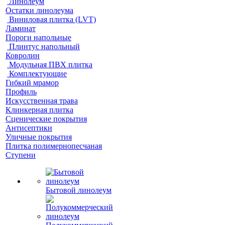
Линолеум
Остатки линолеума
Виниловая плитка (LVT)
Ламинат
Пороги напольные
Плинтус напольный
Ковролин
Модульная ПВХ плитка
Комплектующие
Гибкий мрамор
Профиль
Искусственная трава
Клинкерная плитка
Сценические покрытия
Антисептики
Уличные покрытия
Плитка полимернопесчаная
Ступени
Бытовой линолеум