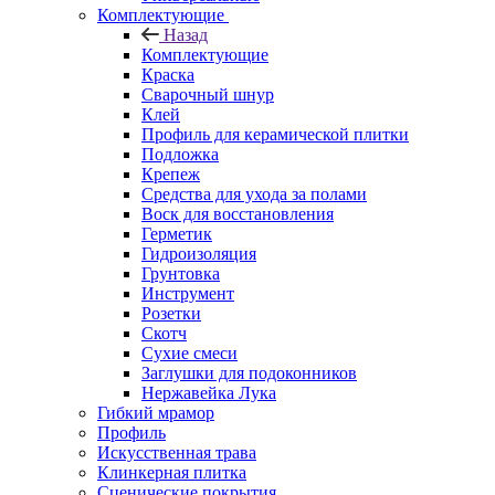
Комплектующие
Назад
Комплектующие
Краска
Сварочный шнур
Клей
Профиль для керамической плитки
Подложка
Крепеж
Средства для ухода за полами
Воск для восстановления
Герметик
Гидроизоляция
Грунтовка
Инструмент
Розетки
Скотч
Сухие смеси
Заглушки для подоконников
Нержавейка Лука
Гибкий мрамор
Профиль
Искусственная трава
Клинкерная плитка
Сценические покрытия