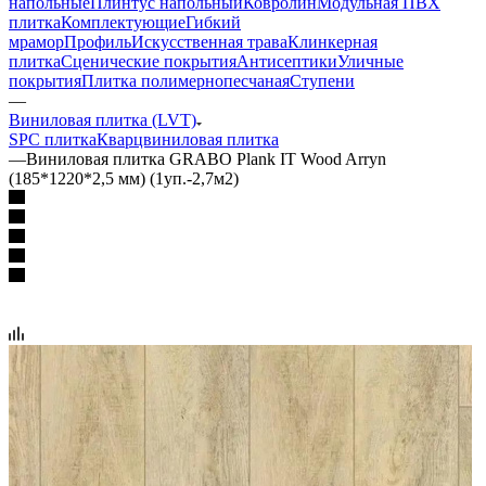
напольные
Плинтус напольный
Ковролин
Модульная ПВХ
плитка
Комплектующие
Гибкий
мрамор
Профиль
Искусственная трава
Клинкерная
плитка
Сценические покрытия
Антисептики
Уличные
покрытия
Плитка полимернопесчаная
Ступени
—
Виниловая плитка (LVT)
SPC плитка
Кварцвиниловая плитка
—
Виниловая плитка GRABO Plank IT Wood Arryn
(185*1220*2,5 мм) (1уп.-2,7м2)