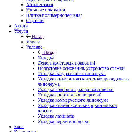
Антисептики
Уличные покрытия
Плитка полимернопесчаная
Ступени
Акции
Услуги
Назад
Услуги
Укладка
Назад
Укладка
Демонтаж старых покрытий
Подготовка основания, устройство стяжки
Укладка натурального линолеума
Укладка антистатического, токопроводящего
линолеума
Укладка ковролина, ковровой плитки
Укладка спортивных покрытий
Укладка коммерческого линолеума
Укладка виниловой и кварцвиниловой
плитки
Укладка ламината
Укладка паркетной доски
Блог
Как купить