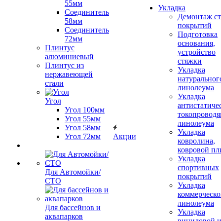
55мм
Укладка
Соединитель
Демонтаж с
58мм
покрытий
Соединитель
Подготовка
72мм
основания,
Плинтус
устройство
алюминиевый
стяжки
Плинтус из
Укладка
нержавеющей
натуральног
стали
линолеума
Укладка
Угол
антистатиче
Угол 100мм
токопроводя
Угол 55мм
линолеума
Угол 58мм
Укладка
Угол 72мм
Акции
ковролина,
ковровой пл
Укладка
спортивных
Для Автомойки/
покрытий
СТО
Укладка
коммерческо
линолеума
Для бассейнов и
Укладка
аквапарков
виниловой 