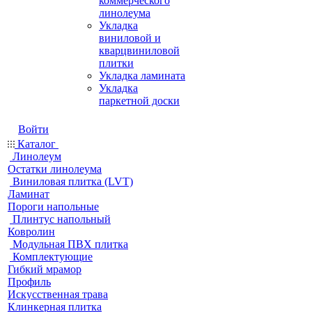
коммерческого
линолеума
Укладка
виниловой и
кварцвиниловой
плитки
Укладка ламината
Укладка
паркетной доски
Войти
Каталог
Линолеум
Остатки линолеума
Виниловая плитка (LVT)
Ламинат
Пороги напольные
Плинтус напольный
Ковролин
Модульная ПВХ плитка
Комплектующие
Гибкий мрамор
Профиль
Искусственная трава
Клинкерная плитка