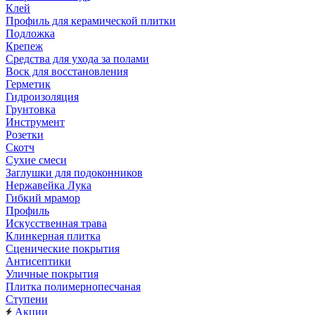
Клей
Профиль для керамической плитки
Подложка
Крепеж
Средства для ухода за полами
Воск для восстановления
Герметик
Гидроизоляция
Грунтовка
Инструмент
Розетки
Скотч
Сухие смеси
Заглушки для подоконников
Нержавейка Лука
Гибкий мрамор
Профиль
Искусственная трава
Клинкерная плитка
Сценические покрытия
Антисептики
Уличные покрытия
Плитка полимернопесчаная
Ступени
Акции