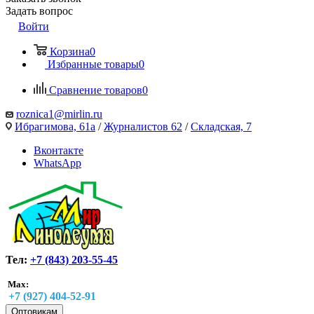
Задать вопрос
Войти
Корзина
0
Избранные товары
0
Сравнение товаров
0
roznica1@mirlin.ru
Ибрагимова, 61а
/
Журналистов 62
/
Складская, 7
Вконтакте
WhatsApp
Тел:
+7 (843) 203-55-45
Max:
+7 (927) 404-52-91
Оптовикам