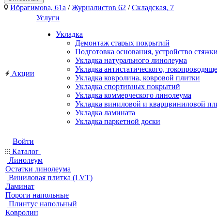
Ибрагимова, 61а
/
Журналистов 62
/
Складская, 7
Услуги
Укладка
Демонтаж старых покрытий
Подготовка основания, устройство стяжк
Укладка натурального линолеума
Укладка антистатического, токопроводящ
Акции
Укладка ковролина, ковровой плитки
Укладка спортивных покрытий
Укладка коммерческого линолеума
Укладка виниловой и кварцвиниловой пл
Укладка ламината
Укладка паркетной доски
Войти
Каталог
Линолеум
Остатки линолеума
Виниловая плитка (LVT)
Ламинат
Пороги напольные
Плинтус напольный
Ковролин