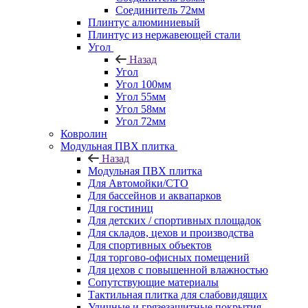
Соединитель 72мм
Плинтус алюминиевый
Плинтус из нержавеющей стали
Угол
Назад
Угол
Угол 100мм
Угол 55мм
Угол 58мм
Угол 72мм
Ковролин
Модульная ПВХ плитка
Назад
Модульная ПВХ плитка
Для Автомойки/СТО
Для бассейнов и аквапарков
Для гостиниц
Для детских / спортивных площадок
Для складов, цехов и производства
Для спортивных объектов
Для торгово-офисных помещений
Для цехов с повышенной влажностью
Сопутствующие материалы
Тактильная плитка для слабовидящих
Уличные и грязезащитные покрытия