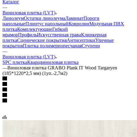
Каталог
—
Виниловая плитка (LVT)
Линолеум
Остатки линолеума
Ламинат
Пороги
напольные
Плинтус напольный
Ковролин
Модульная ПВХ
плитка
Комплектующие
Гибкий
мрамор
Профиль
Искусственная трава
Клинкерная
плитка
Сценические покрытия
Антисептики
Уличные
покрытия
Плитка полимернопесчаная
Ступени
—
Виниловая плитка (LVT)
SPC плитка
Кварцвиниловая плитка
—
Виниловая плитка GRABO Plank IT Wood Targaryen
(185*1220*2,5 мм) (1уп.-2,7м2)