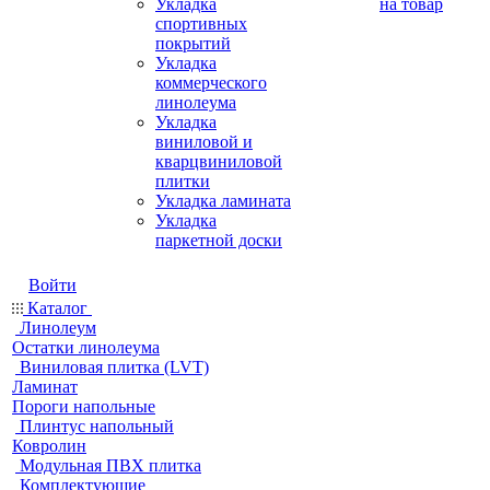
Укладка
на товар
спортивных
покрытий
Укладка
коммерческого
линолеума
Укладка
виниловой и
кварцвиниловой
плитки
Укладка ламината
Укладка
паркетной доски
Войти
Каталог
Линолеум
Остатки линолеума
Виниловая плитка (LVT)
Ламинат
Пороги напольные
Плинтус напольный
Ковролин
Модульная ПВХ плитка
Комплектующие