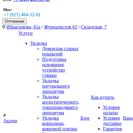
Max:
+7 (927) 404-52-91
Оптовикам
Ибрагимова, 61а
/
Журналистов 62
/
Складская, 7
Услуги
Укладка
Демонтаж старых
покрытий
Подготовка
основания,
устройство
стяжки
Укладка
натурального
линолеума
Укладка
Как купить
антистатического,
токопроводящего
Условия
линолеума
оплаты
Укладка
Блог
Условия
Вака
Акции
ковролина,
доставки
ковровой плитки
Гарантия