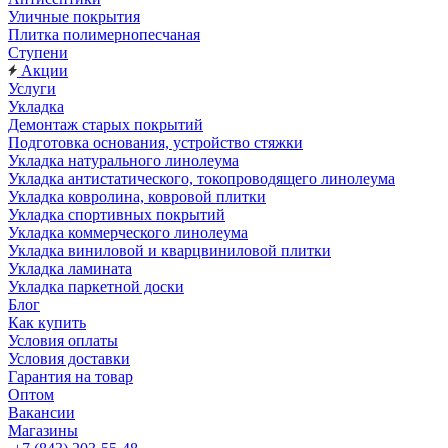
Уличные покрытия
Плитка полимернопесчаная
Ступени
Акции
Услуги
Укладка
Демонтаж старых покрытий
Подготовка основания, устройство стяжки
Укладка натурального линолеума
Укладка антистатического, токопроводящего линолеума
Укладка ковролина, ковровой плитки
Укладка спортивных покрытий
Укладка коммерческого линолеума
Укладка виниловой и кварцвиниловой плитки
Укладка ламината
Укладка паркетной доски
Блог
Как купить
Условия оплаты
Условия доставки
Гарантия на товар
Оптом
Вакансии
Магазины