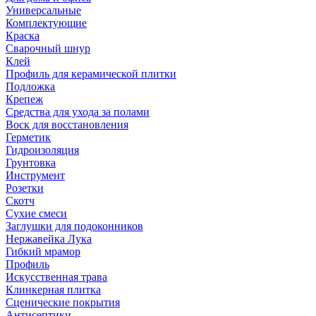
Универсальные
Комплектующие
Краска
Сварочный шнур
Клей
Профиль для керамической плитки
Подложка
Крепеж
Средства для ухода за полами
Воск для восстановления
Герметик
Гидроизоляция
Грунтовка
Инструмент
Розетки
Скотч
Сухие смеси
Заглушки для подоконников
Нержавейка Лука
Гибкий мрамор
Профиль
Искусственная трава
Клинкерная плитка
Сценические покрытия
Антисептики