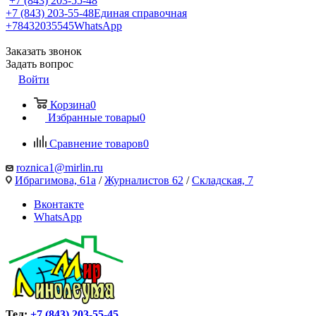
+7 (843) 203-55-48
+7 (843) 203-55-48
Единая справочная
+78432035545
WhatsApp
Заказать звонок
Задать вопрос
Войти
Корзина
0
Избранные товары
0
Сравнение товаров
0
roznica1@mirlin.ru
Ибрагимова, 61а
/
Журналистов 62
/
Складская, 7
Вконтакте
WhatsApp
Тел:
+7 (843) 203-55-45