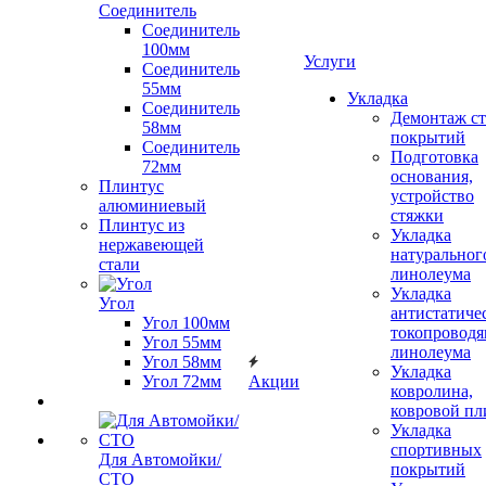
Соединитель
Соединитель
100мм
Услуги
Соединитель
55мм
Укладка
Соединитель
Демонтаж с
58мм
покрытий
Соединитель
Подготовка
72мм
основания,
Плинтус
устройство
алюминиевый
стяжки
Плинтус из
Укладка
нержавеющей
натуральног
стали
линолеума
Укладка
Угол
антистатиче
Угол 100мм
токопроводя
Угол 55мм
линолеума
Угол 58мм
Укладка
Угол 72мм
Акции
ковролина,
ковровой пл
Укладка
спортивных
Для Автомойки/
покрытий
СТО