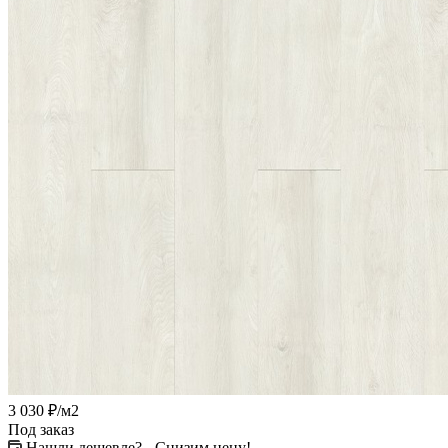
3 030
₽
/м2
Под заказ
Нашли дешевле? - Снизим цену!