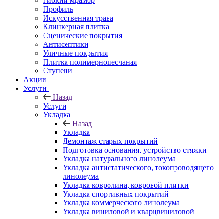
Гибкий мрамор
Профиль
Искусственная трава
Клинкерная плитка
Сценические покрытия
Антисептики
Уличные покрытия
Плитка полимернопесчаная
Ступени
Акции
Услуги
Назад
Услуги
Укладка
Назад
Укладка
Демонтаж старых покрытий
Подготовка основания, устройство стяжки
Укладка натурального линолеума
Укладка антистатического, токопроводящего
линолеума
Укладка ковролина, ковровой плитки
Укладка спортивных покрытий
Укладка коммерческого линолеума
Укладка виниловой и кварцвиниловой