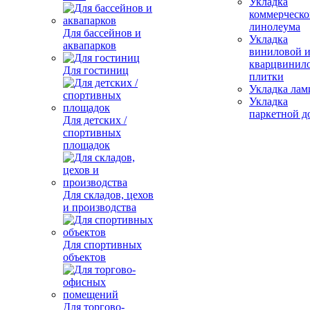
Укладка
коммерческо
линолеума
Для бассейнов и
Укладка
аквапарков
виниловой 
кварцвинил
Для гостиниц
плитки
Укладка лам
Укладка
паркетной д
Для детских /
спортивных
площадок
Для складов, цехов
и производства
Для спортивных
объектов
Для торгово-