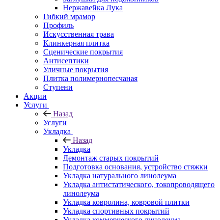
Нержавейка Лука
Гибкий мрамор
Профиль
Искусственная трава
Клинкерная плитка
Сценические покрытия
Антисептики
Уличные покрытия
Плитка полимернопесчаная
Ступени
Акции
Услуги
Назад
Услуги
Укладка
Назад
Укладка
Демонтаж старых покрытий
Подготовка основания, устройство стяжки
Укладка натурального линолеума
Укладка антистатического, токопроводящего
линолеума
Укладка ковролина, ковровой плитки
Укладка спортивных покрытий
Укладка коммерческого линолеума