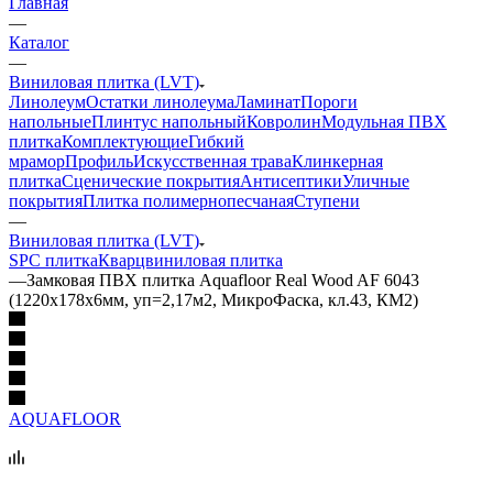
Главная
—
Каталог
—
Виниловая плитка (LVT)
Линолеум
Остатки линолеума
Ламинат
Пороги
напольные
Плинтус напольный
Ковролин
Модульная ПВХ
плитка
Комплектующие
Гибкий
мрамор
Профиль
Искусственная трава
Клинкерная
плитка
Сценические покрытия
Антисептики
Уличные
покрытия
Плитка полимернопесчаная
Ступени
—
Виниловая плитка (LVT)
SPC плитка
Кварцвиниловая плитка
—
Замковая ПВХ плитка Aquafloor Real Wood AF 6043
(1220х178х6мм, уп=2,17м2, МикроФаска, кл.43, КМ2)
AQUAFLOOR