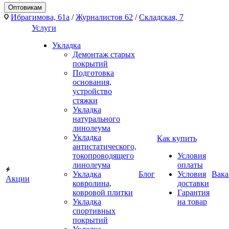
Оптовикам
Ибрагимова, 61а
/
Журналистов 62
/
Складская, 7
Услуги
Укладка
Демонтаж старых
покрытий
Подготовка
основания,
устройство
стяжки
Укладка
натурального
линолеума
Укладка
Как купить
антистатического,
токопроводящего
Условия
линолеума
оплаты
Укладка
Блог
Условия
Вака
Акции
ковролина,
доставки
ковровой плитки
Гарантия
Укладка
на товар
спортивных
покрытий