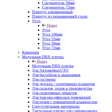
Соединитель 58мм
Соединитель 72мм
Плинтус алюминиевый
Плинтус из нержавеющей стали
Угол
Назад
Угол
Угол 100мм
Угол 55мм
Угол 58мм
Угол 72мм
Ковролин
Модульная ПВХ плитка
Назад
Модульная ПВХ плитка
Для Автомойки/СТО
Для бассейнов и аквапарков
Для гостиниц
Для детских / спортивных площадок
Для складов, цехов и производства
Для спортивных объектов
Для торгово-офисных помещений
Для цехов с повышенной влажностью
Сопутствующие материалы
Тактильная плитка для слабовидящих