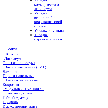
Укладка
коммерческого
линолеума
Укладка
виниловой и
кварцвиниловой
плитки
Укладка ламината
Укладка
паркетной доски
Войти
Каталог
Линолеум
Остатки линолеума
Виниловая плитка (LVT)
Ламинат
Пороги напольные
Плинтус напольный
Ковролин
Модульная ПВХ плитка
Комплектующие
Гибкий мрамор
Профиль
Искусственная трава