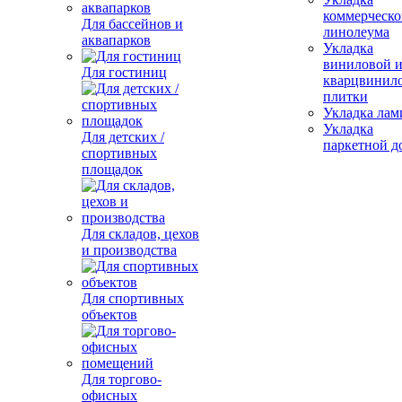
коммерческо
Для бассейнов и
линолеума
аквапарков
Укладка
виниловой 
Для гостиниц
кварцвинил
плитки
Укладка лам
Укладка
Для детских /
паркетной д
спортивных
площадок
Для складов, цехов
и производства
Для спортивных
объектов
Для торгово-
офисных