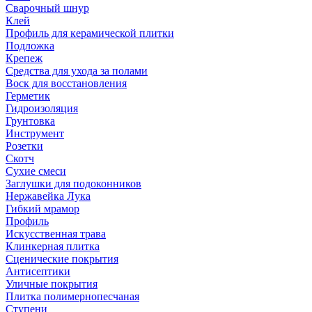
Сварочный шнур
Клей
Профиль для керамической плитки
Подложка
Крепеж
Средства для ухода за полами
Воск для восстановления
Герметик
Гидроизоляция
Грунтовка
Инструмент
Розетки
Скотч
Сухие смеси
Заглушки для подоконников
Нержавейка Лука
Гибкий мрамор
Профиль
Искусственная трава
Клинкерная плитка
Сценические покрытия
Антисептики
Уличные покрытия
Плитка полимернопесчаная
Ступени