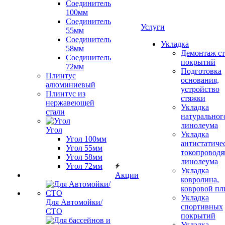
Соединитель
100мм
Соединитель
Услуги
55мм
Соединитель
Укладка
58мм
Демонтаж с
Соединитель
покрытий
72мм
Подготовка
Плинтус
основания,
алюминиевый
устройство
Плинтус из
стяжки
нержавеющей
Укладка
стали
натуральног
линолеума
Угол
Укладка
Угол 100мм
антистатиче
Угол 55мм
токопроводя
Угол 58мм
линолеума
Угол 72мм
Укладка
Акции
ковролина,
ковровой пл
Укладка
Для Автомойки/
спортивных
СТО
покрытий
Укладка