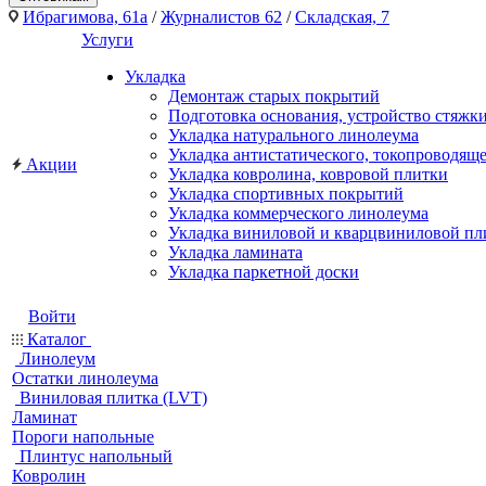
Ибрагимова, 61а
/
Журналистов 62
/
Складская, 7
Услуги
Укладка
Демонтаж старых покрытий
Подготовка основания, устройство стяжк
Укладка натурального линолеума
Укладка антистатического, токопроводящ
Акции
Укладка ковролина, ковровой плитки
Укладка спортивных покрытий
Укладка коммерческого линолеума
Укладка виниловой и кварцвиниловой пл
Укладка ламината
Укладка паркетной доски
Войти
Каталог
Линолеум
Остатки линолеума
Виниловая плитка (LVT)
Ламинат
Пороги напольные
Плинтус напольный
Ковролин