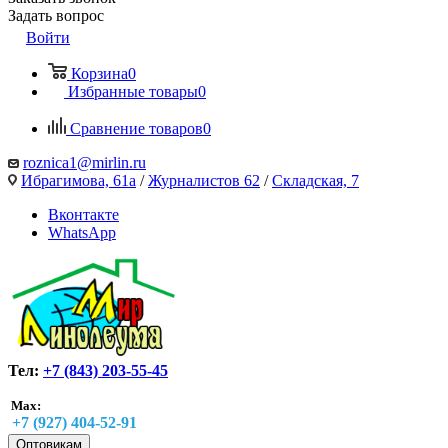
Задать вопрос
Войти
Корзина
0
Избранные товары
0
Сравнение товаров
0
roznica1@mirlin.ru
Ибрагимова, 61а
/
Журналистов 62
/
Складская, 7
Вконтакте
WhatsApp
Тел:
+7 (843) 203-55-45
Max:
+7 (927) 404-52-91
Оптовикам