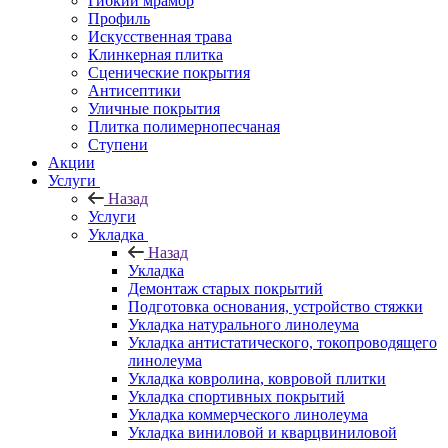
Гибкий мрамор
Профиль
Искусственная трава
Клинкерная плитка
Сценические покрытия
Антисептики
Уличные покрытия
Плитка полимернопесчаная
Ступени
Акции
Услуги
Назад
Услуги
Укладка
Назад
Укладка
Демонтаж старых покрытий
Подготовка основания, устройство стяжки
Укладка натурального линолеума
Укладка антистатического, токопроводящего
линолеума
Укладка ковролина, ковровой плитки
Укладка спортивных покрытий
Укладка коммерческого линолеума
Укладка виниловой и кварцвиниловой