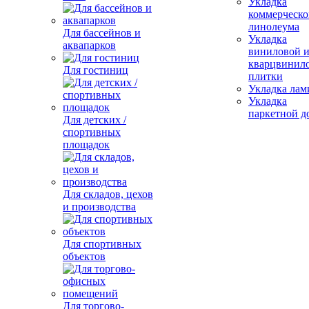
Укладка
коммерческо
линолеума
Для бассейнов и
Укладка
аквапарков
виниловой 
кварцвинил
Для гостиниц
плитки
Укладка лам
Укладка
паркетной д
Для детских /
спортивных
площадок
Для складов, цехов
и производства
Для спортивных
объектов
Для торгово-