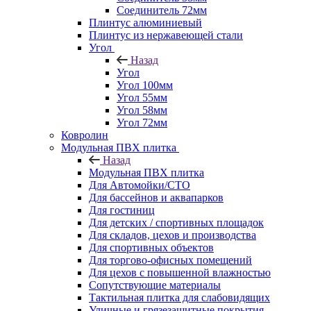
Соединитель 72мм
Плинтус алюминиевый
Плинтус из нержавеющей стали
Угол
Назад
Угол
Угол 100мм
Угол 55мм
Угол 58мм
Угол 72мм
Ковролин
Модульная ПВХ плитка
Назад
Модульная ПВХ плитка
Для Автомойки/СТО
Для бассейнов и аквапарков
Для гостиниц
Для детских / спортивных площадок
Для складов, цехов и производства
Для спортивных объектов
Для торгово-офисных помещений
Для цехов с повышенной влажностью
Сопутствующие материалы
Тактильная плитка для слабовидящих
Уличные и грязезащитные покрытия