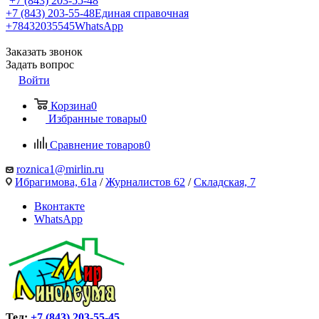
+7 (843) 203-55-48
+7 (843) 203-55-48
Единая справочная
+78432035545
WhatsApp
Заказать звонок
Задать вопрос
Войти
Корзина
0
Избранные товары
0
Сравнение товаров
0
roznica1@mirlin.ru
Ибрагимова, 61а
/
Журналистов 62
/
Складская, 7
Вконтакте
WhatsApp
Тел:
+7 (843) 203-55-45