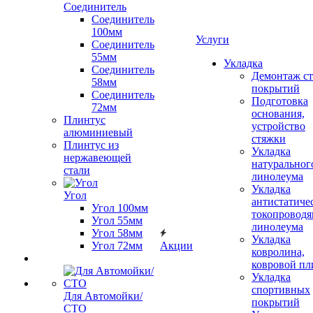
Соединитель
Соединитель
100мм
Услуги
Соединитель
55мм
Укладка
Соединитель
Демонтаж с
58мм
покрытий
Соединитель
Подготовка
72мм
основания,
Плинтус
устройство
алюминиевый
стяжки
Плинтус из
Укладка
нержавеющей
натуральног
стали
линолеума
Укладка
Угол
антистатиче
Угол 100мм
токопроводя
Угол 55мм
линолеума
Угол 58мм
Укладка
Угол 72мм
Акции
ковролина,
ковровой пл
Укладка
спортивных
Для Автомойки/
покрытий
СТО