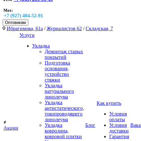
Max:
+7 (927) 404-52-91
Оптовикам
Ибрагимова, 61а
/
Журналистов 62
/
Складская, 7
Услуги
Укладка
Демонтаж старых
покрытий
Подготовка
основания,
устройство
стяжки
Укладка
натурального
линолеума
Укладка
Как купить
антистатического,
токопроводящего
Условия
линолеума
оплаты
Укладка
Блог
Условия
Вака
Акции
ковролина,
доставки
ковровой плитки
Гарантия