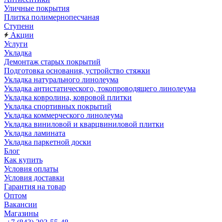
Уличные покрытия
Плитка полимернопесчаная
Ступени
Акции
Услуги
Укладка
Демонтаж старых покрытий
Подготовка основания, устройство стяжки
Укладка натурального линолеума
Укладка антистатического, токопроводящего линолеума
Укладка ковролина, ковровой плитки
Укладка спортивных покрытий
Укладка коммерческого линолеума
Укладка виниловой и кварцвиниловой плитки
Укладка ламината
Укладка паркетной доски
Блог
Как купить
Условия оплаты
Условия доставки
Гарантия на товар
Оптом
Вакансии
Магазины