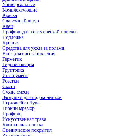
Универсальные
Комплектующие
Краска
Сварочный шнур
Клей
Профиль для керамической плитки
Подложка
Крепеж
Средства для ухода за полами
Воск для восстановления
Герметик
Гидроизоляция
Грунтовка
Инструмент
Розетки
Скотч
Сухие смеси
Заглушки для подоконников
Нержавейка Лука
Гибкий мрамор
Профиль
Искусственная трава
Клинкерная плитка
Сценические покрытия
Антисептики