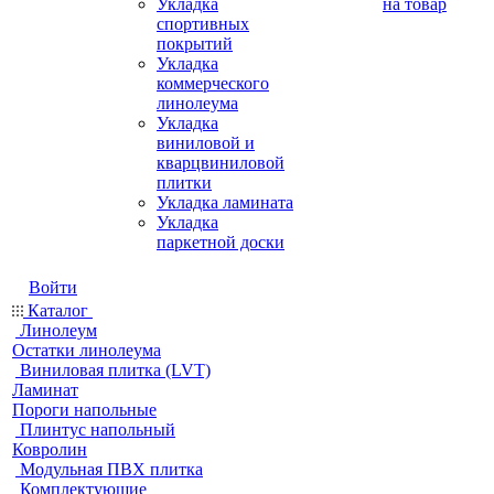
Укладка
на товар
спортивных
покрытий
Укладка
коммерческого
линолеума
Укладка
виниловой и
кварцвиниловой
плитки
Укладка ламината
Укладка
паркетной доски
Войти
Каталог
Линолеум
Остатки линолеума
Виниловая плитка (LVT)
Ламинат
Пороги напольные
Плинтус напольный
Ковролин
Модульная ПВХ плитка
Комплектующие