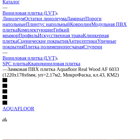
Каталог
—
Виниловая плитка (LVT)
Линолеум
Остатки линолеума
Ламинат
Пороги
напольные
Плинтус напольный
Ковролин
Модульная ПВХ
плитка
Комплектующие
Гибкий
мрамор
Профиль
Искусственная трава
Клинкерная
плитка
Сценические покрытия
Антисептики
Уличные
покрытия
Плитка полимернопесчаная
Ступени
—
Виниловая плитка (LVT)
SPC плитка
Кварцвиниловая плитка
—
Замковая ПВХ плитка Aquafloor Real Wood AF 6033
(1220х178х6мм, уп=2,17м2, МикроФаска, кл.43, КМ2)
AQUAFLOOR