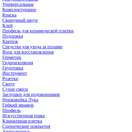
Универсальные
Комплектующие
Краска
Сварочный шнур
Клей
Профиль для керамической плитки
Подложка
Крепеж
Средства для ухода за полами
Воск для восстановления
Герметик
Гидроизоляция
Грунтовка
Инструмент
Розетки
Скотч
Сухие смеси
Заглушки для подоконников
Нержавейка Лука
Гибкий мрамор
Профиль
Искусственная трава
Клинкерная плитка
Сценические покрытия
Антисептики