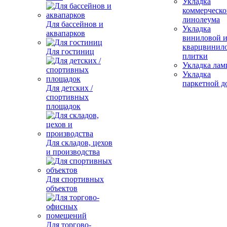
Укладка
коммерческо
линолеума
Для бассейнов и
Укладка
аквапарков
виниловой 
кварцвинил
Для гостиниц
плитки
Укладка лам
Укладка
паркетной д
Для детских /
спортивных
площадок
Для складов, цехов
и производства
Для спортивных
объектов
Для торгово-