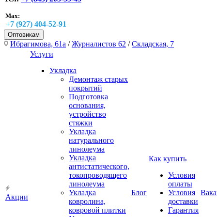
Max:
+7 (927) 404-52-91
Оптовикам
Ибрагимова, 61а
/
Журналистов 62
/
Складская, 7
Услуги
Укладка
Демонтаж старых
покрытий
Подготовка
основания,
устройство
стяжки
Укладка
натурального
линолеума
Укладка
Как купить
антистатического,
токопроводящего
Условия
линолеума
оплаты
Укладка
Блог
Условия
Вака
Акции
ковролина,
доставки
ковровой плитки
Гарантия