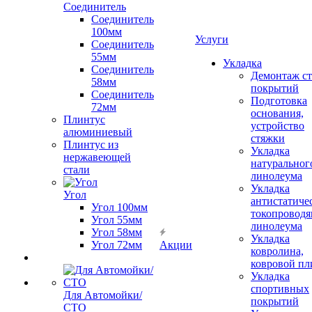
Соединитель
Соединитель
100мм
Услуги
Соединитель
55мм
Укладка
Соединитель
Демонтаж с
58мм
покрытий
Соединитель
Подготовка
72мм
основания,
Плинтус
устройство
алюминиевый
стяжки
Плинтус из
Укладка
нержавеющей
натуральног
стали
линолеума
Укладка
Угол
антистатиче
Угол 100мм
токопроводя
Угол 55мм
линолеума
Угол 58мм
Укладка
Угол 72мм
Акции
ковролина,
ковровой пл
Укладка
спортивных
Для Автомойки/
покрытий
СТО