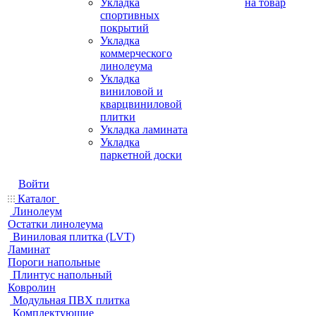
Укладка
на товар
спортивных
покрытий
Укладка
коммерческого
линолеума
Укладка
виниловой и
кварцвиниловой
плитки
Укладка ламината
Укладка
паркетной доски
Войти
Каталог
Линолеум
Остатки линолеума
Виниловая плитка (LVT)
Ламинат
Пороги напольные
Плинтус напольный
Ковролин
Модульная ПВХ плитка
Комплектующие