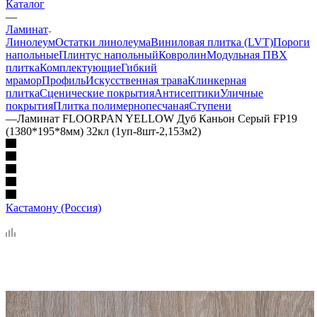
Каталог
—
Ламинат
Линолеум
Остатки линолеума
Виниловая плитка (LVT)
Пороги
напольные
Плинтус напольный
Ковролин
Модульная ПВХ
плитка
Комплектующие
Гибкий
мрамор
Профиль
Искусственная трава
Клинкерная
плитка
Сценические покрытия
Антисептики
Уличные
покрытия
Плитка полимернопесчаная
Ступени
—
Ламинат FLОORPAN YELLOW Дуб Каньон Серый FP19
(1380*195*8мм) 32кл (1уп-8шт-2,153м2)
Кастамону (Россия)