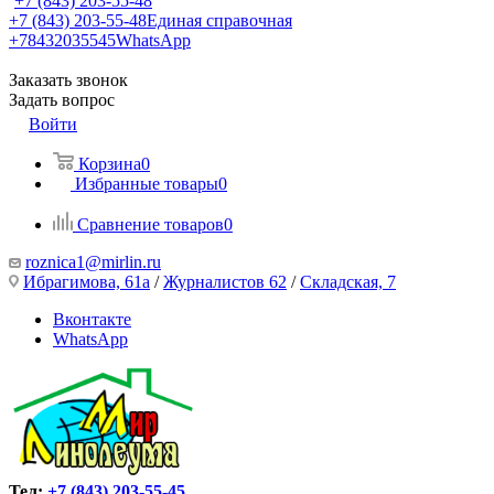
+7 (843) 203-55-48
+7 (843) 203-55-48
Единая справочная
+78432035545
WhatsApp
Заказать звонок
Задать вопрос
Войти
Корзина
0
Избранные товары
0
Сравнение товаров
0
roznica1@mirlin.ru
Ибрагимова, 61а
/
Журналистов 62
/
Складская, 7
Вконтакте
WhatsApp
Тел:
+7 (843) 203-55-45