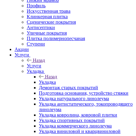
Гибкий мрамор
Профиль
Искусственная трава
Клинкерная плитка
Сценические покрытия
Антисептики
Уличные покрытия
Плитка полимернопесчаная
Ступени
Акции
Услуги
Назад
Услуги
Укладка
Назад
Укладка
Демонтаж старых покрытий
Подготовка основания, устройство стяжки
Укладка натурального линолеума
Укладка антистатического, токопроводящего
линолеума
Укладка ковролина, ковровой плитки
Укладка спортивных покрытий
Укладка коммерческого линолеума
Укладка виниловой и кварцвиниловой