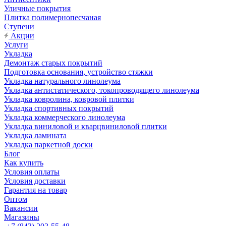
Уличные покрытия
Плитка полимернопесчаная
Ступени
Акции
Услуги
Укладка
Демонтаж старых покрытий
Подготовка основания, устройство стяжки
Укладка натурального линолеума
Укладка антистатического, токопроводящего линолеума
Укладка ковролина, ковровой плитки
Укладка спортивных покрытий
Укладка коммерческого линолеума
Укладка виниловой и кварцвиниловой плитки
Укладка ламината
Укладка паркетной доски
Блог
Как купить
Условия оплаты
Условия доставки
Гарантия на товар
Оптом
Вакансии
Магазины