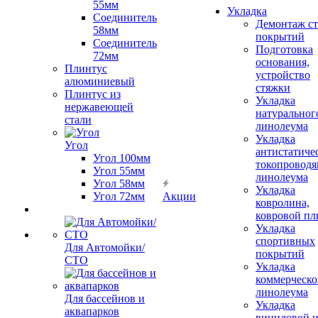
55мм
Укладка
Соединитель
Демонтаж с
58мм
покрытий
Соединитель
Подготовка
72мм
основания,
Плинтус
устройство
алюминиевый
стяжки
Плинтус из
Укладка
нержавеющей
натуральног
стали
линолеума
Укладка
Угол
антистатиче
Угол 100мм
токопроводя
Угол 55мм
линолеума
Угол 58мм
Укладка
Угол 72мм
Акции
ковролина,
ковровой пл
Укладка
спортивных
Для Автомойки/
покрытий
СТО
Укладка
коммерческо
линолеума
Для бассейнов и
Укладка
аквапарков
виниловой 