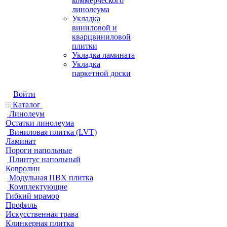
коммерческого
линолеума
Укладка
виниловой и
кварцвиниловой
плитки
Укладка ламината
Укладка
паркетной доски
Войти
Каталог
Линолеум
Остатки линолеума
Виниловая плитка (LVT)
Ламинат
Пороги напольные
Плинтус напольный
Ковролин
Модульная ПВХ плитка
Комплектующие
Гибкий мрамор
Профиль
Искусственная трава
Клинкерная плитка