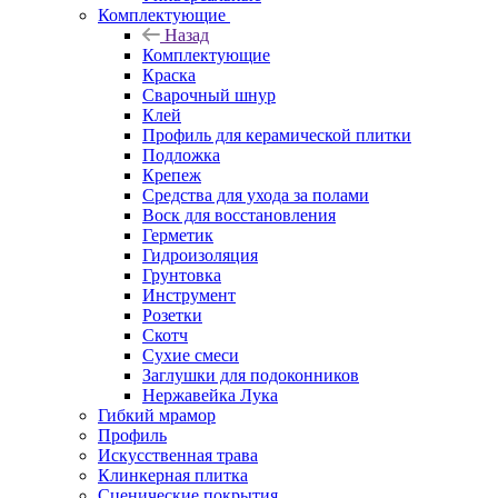
Комплектующие
Назад
Комплектующие
Краска
Сварочный шнур
Клей
Профиль для керамической плитки
Подложка
Крепеж
Средства для ухода за полами
Воск для восстановления
Герметик
Гидроизоляция
Грунтовка
Инструмент
Розетки
Скотч
Сухие смеси
Заглушки для подоконников
Нержавейка Лука
Гибкий мрамор
Профиль
Искусственная трава
Клинкерная плитка
Сценические покрытия