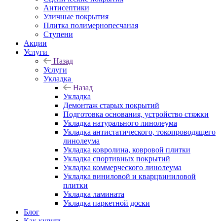
Антисептики
Уличные покрытия
Плитка полимернопесчаная
Ступени
Акции
Услуги
Назад
Услуги
Укладка
Назад
Укладка
Демонтаж старых покрытий
Подготовка основания, устройство стяжки
Укладка натурального линолеума
Укладка антистатического, токопроводящего
линолеума
Укладка ковролина, ковровой плитки
Укладка спортивных покрытий
Укладка коммерческого линолеума
Укладка виниловой и кварцвиниловой
плитки
Укладка ламината
Укладка паркетной доски
Блог
Как купить