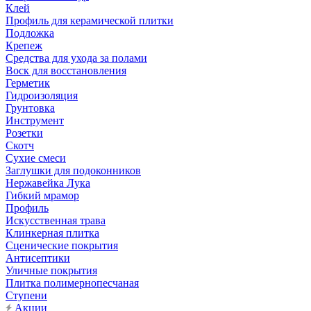
Клей
Профиль для керамической плитки
Подложка
Крепеж
Средства для ухода за полами
Воск для восстановления
Герметик
Гидроизоляция
Грунтовка
Инструмент
Розетки
Скотч
Сухие смеси
Заглушки для подоконников
Нержавейка Лука
Гибкий мрамор
Профиль
Искусственная трава
Клинкерная плитка
Сценические покрытия
Антисептики
Уличные покрытия
Плитка полимернопесчаная
Ступени
Акции