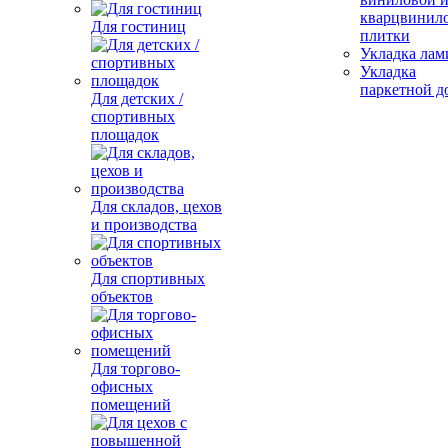
кварцвинил
Для гостиниц
плитки
Укладка лам
Укладка
паркетной д
Для детских /
спортивных
площадок
Для складов, цехов
и производства
Для спортивных
объектов
Для торгово-
офисных
помещений