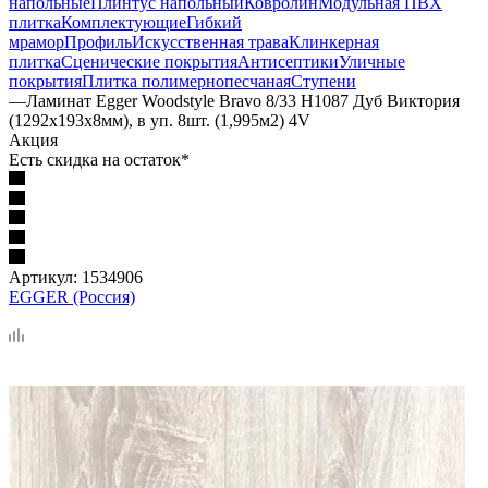
напольные
Плинтус напольный
Ковролин
Модульная ПВХ
плитка
Комплектующие
Гибкий
мрамор
Профиль
Искусственная трава
Клинкерная
плитка
Сценические покрытия
Антисептики
Уличные
покрытия
Плитка полимернопесчаная
Ступени
—
Ламинат Egger Woodstyle Bravo 8/33 H1087 Дуб Виктория
(1292х193х8мм), в уп. 8шт. (1,995м2) 4V
Акция
Есть скидка на остаток*
Артикул:
1534906
EGGER (Россия)