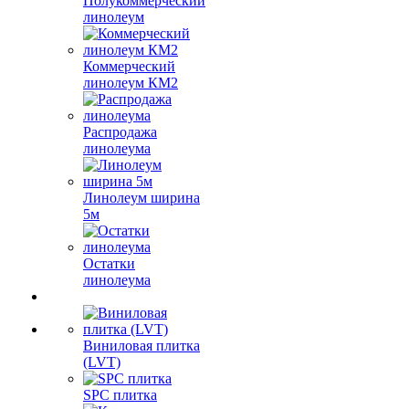
Полукоммерческий
линолеум
Коммерческий
линолеум КМ2
Распродажа
линолеума
Линолеум ширина
5м
Остатки
линолеума
Виниловая плитка
(LVT)
SPC плитка