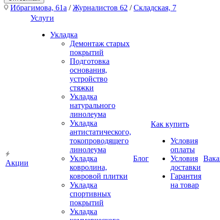
Ибрагимова, 61а
/
Журналистов 62
/
Складская, 7
Услуги
Укладка
Демонтаж старых
покрытий
Подготовка
основания,
устройство
стяжки
Укладка
натурального
линолеума
Укладка
Как купить
антистатического,
токопроводящего
Условия
линолеума
оплаты
Укладка
Блог
Условия
Вака
Акции
ковролина,
доставки
ковровой плитки
Гарантия
Укладка
на товар
спортивных
покрытий
Укладка