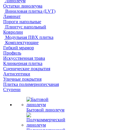
Линолеум
Остатки линолеума
Виниловая плитка (LVT)
Ламинат
Пороги напольные
Плинтус напольный
Ковролин
Модульная ПВХ плитка
Комплектующие
Гибкий мрамор
Профиль
Искусственная трава
Клинкерная плитка
Сценические покрытия
Антисептики
Уличные покрытия
Плитка полимернопесчаная
Ступени
Бытовой линолеум