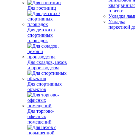
кварцвинил
Для гостиниц
плитки
Укладка лам
Укладка
паркетной д
Для детских /
спортивных
площадок
Для складов, цехов
и производства
Для спортивных
объектов
Для торгово-
офисных
помещений