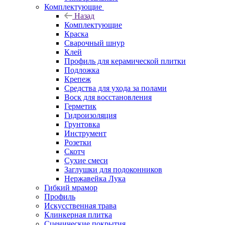
Комплектующие
Назад
Комплектующие
Краска
Сварочный шнур
Клей
Профиль для керамической плитки
Подложка
Крепеж
Средства для ухода за полами
Воск для восстановления
Герметик
Гидроизоляция
Грунтовка
Инструмент
Розетки
Скотч
Сухие смеси
Заглушки для подоконников
Нержавейка Лука
Гибкий мрамор
Профиль
Искусственная трава
Клинкерная плитка
Сценические покрытия