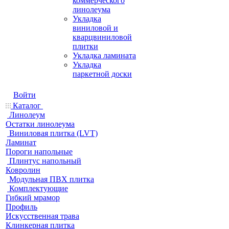
коммерческого
линолеума
Укладка
виниловой и
кварцвиниловой
плитки
Укладка ламината
Укладка
паркетной доски
Войти
Каталог
Линолеум
Остатки линолеума
Виниловая плитка (LVT)
Ламинат
Пороги напольные
Плинтус напольный
Ковролин
Модульная ПВХ плитка
Комплектующие
Гибкий мрамор
Профиль
Искусственная трава
Клинкерная плитка