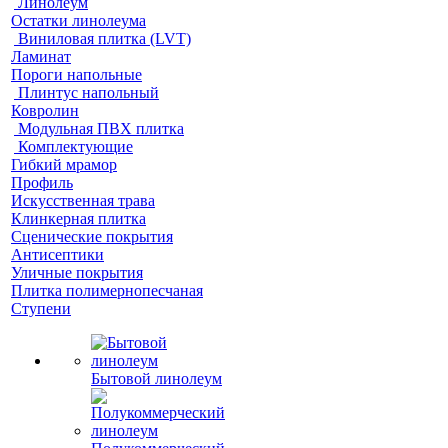
Линолеум
Остатки линолеума
Виниловая плитка (LVT)
Ламинат
Пороги напольные
Плинтус напольный
Ковролин
Модульная ПВХ плитка
Комплектующие
Гибкий мрамор
Профиль
Искусственная трава
Клинкерная плитка
Сценические покрытия
Антисептики
Уличные покрытия
Плитка полимернопесчаная
Ступени
Бытовой линолеум