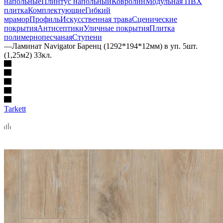
напольные
Плинтус напольный
Ковролин
Модульная ПВХ
плитка
Комплектующие
Гибкий
мрамор
Профиль
Искусственная трава
Сценические
покрытия
Антисептики
Уличные покрытия
Плитка
полимернопесчаная
Ступени
—
Ламинат Navigator Баренц (1292*194*12мм) в уп. 5шт.
(1,25м2) 33кл.
Tarkett