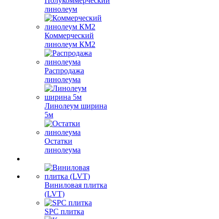
Полукоммерческий
линолеум
Коммерческий
линолеум КМ2
Распродажа
линолеума
Линолеум ширина
5м
Остатки
линолеума
Виниловая плитка
(LVT)
SPC плитка