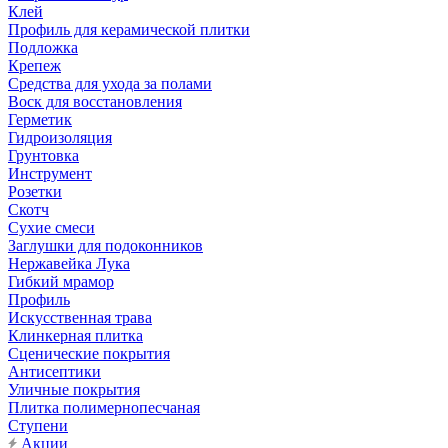
Клей
Профиль для керамической плитки
Подложка
Крепеж
Средства для ухода за полами
Воск для восстановления
Герметик
Гидроизоляция
Грунтовка
Инструмент
Розетки
Скотч
Сухие смеси
Заглушки для подоконников
Нержавейка Лука
Гибкий мрамор
Профиль
Искусственная трава
Клинкерная плитка
Сценические покрытия
Антисептики
Уличные покрытия
Плитка полимернопесчаная
Ступени
Акции