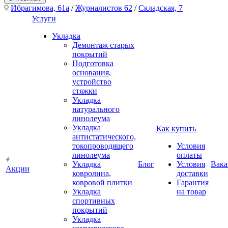
Ибрагимова, 61а
/
Журналистов 62
/
Складская, 7
Услуги
Укладка
Демонтаж старых
покрытий
Подготовка
основания,
устройство
стяжки
Укладка
натурального
линолеума
Укладка
Как купить
антистатического,
токопроводящего
Условия
линолеума
оплаты
Укладка
Блог
Условия
Вака
Акции
ковролина,
доставки
ковровой плитки
Гарантия
Укладка
на товар
спортивных
покрытий
Укладка