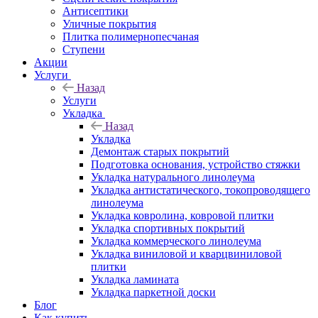
Антисептики
Уличные покрытия
Плитка полимернопесчаная
Ступени
Акции
Услуги
Назад
Услуги
Укладка
Назад
Укладка
Демонтаж старых покрытий
Подготовка основания, устройство стяжки
Укладка натурального линолеума
Укладка антистатического, токопроводящего
линолеума
Укладка ковролина, ковровой плитки
Укладка спортивных покрытий
Укладка коммерческого линолеума
Укладка виниловой и кварцвиниловой
плитки
Укладка ламината
Укладка паркетной доски
Блог
Как купить