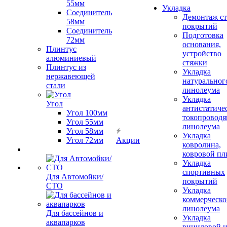
55мм
Укладка
Соединитель
Демонтаж с
58мм
покрытий
Соединитель
Подготовка
72мм
основания,
Плинтус
устройство
алюминиевый
стяжки
Плинтус из
Укладка
нержавеющей
натуральног
стали
линолеума
Укладка
Угол
антистатиче
Угол 100мм
токопроводя
Угол 55мм
линолеума
Угол 58мм
Укладка
Угол 72мм
Акции
ковролина,
ковровой пл
Укладка
спортивных
Для Автомойки/
покрытий
СТО
Укладка
коммерческо
линолеума
Для бассейнов и
Укладка
аквапарков
виниловой 