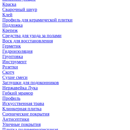
Краска
Сварочный шнур
Клей
Профиль для керамической плитки
Подложка
Крепеж
Средства для ухода за полами
Воск для восстановления
Герметик
Гидроизоляция
Грунтовка
Инструмент
Розетки
Скотч
Сухие смеси
Заглушки для подоконников
Нержавейка Лука
Гибкий мрамор
Профиль
Искусственная трава
Клинкерная плитка
Сценические покрытия
Антисептики
Уличные покрытия
Плитка полимернопесчаная