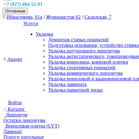
+7 (927) 404-52-91
Оптовикам
Ибрагимова, 61а
/
Журналистов 62
/
Складская, 7
Услуги
Укладка
Демонтаж старых покрытий
Подготовка основания, устройство стяжк
Укладка натурального линолеума
Укладка антистатического, токопроводящ
Акции
Укладка ковролина, ковровой плитки
Укладка спортивных покрытий
Укладка коммерческого линолеума
Укладка виниловой и кварцвиниловой пл
Укладка ламината
Укладка паркетной доски
Войти
Каталог
Линолеум
Остатки линолеума
Виниловая плитка (LVT)
Ламинат
Пороги напольные