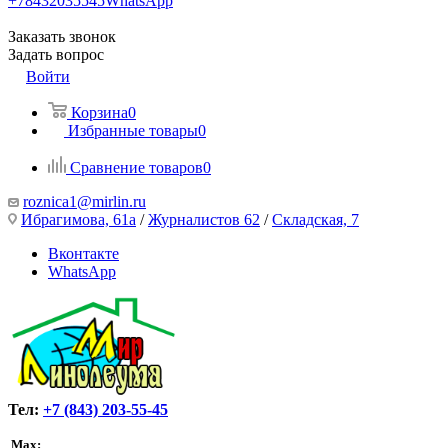
+78432035545
WhatsApp
Заказать звонок
Задать вопрос
Войти
Корзина
0
Избранные товары
0
Сравнение товаров
0
roznica1@mirlin.ru
Ибрагимова, 61а
/
Журналистов 62
/
Складская, 7
Вконтакте
WhatsApp
Тел:
+7 (843) 203-55-45
Max: