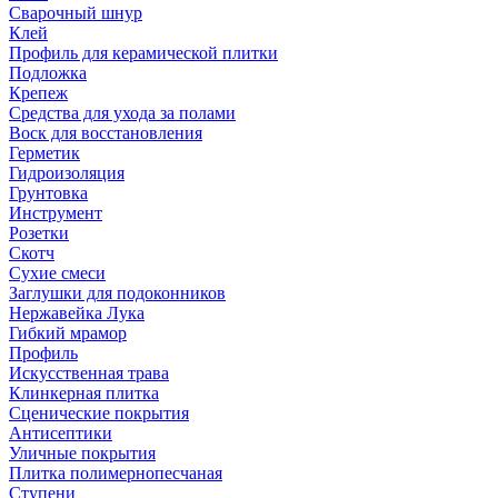
Сварочный шнур
Клей
Профиль для керамической плитки
Подложка
Крепеж
Средства для ухода за полами
Воск для восстановления
Герметик
Гидроизоляция
Грунтовка
Инструмент
Розетки
Скотч
Сухие смеси
Заглушки для подоконников
Нержавейка Лука
Гибкий мрамор
Профиль
Искусственная трава
Клинкерная плитка
Сценические покрытия
Антисептики
Уличные покрытия
Плитка полимернопесчаная
Ступени