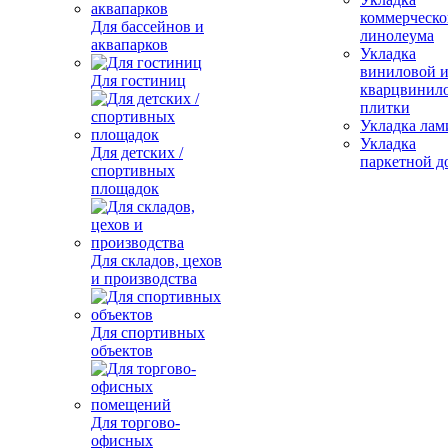
коммерческо
Для бассейнов и
линолеума
аквапарков
Укладка
виниловой 
Для гостиниц
кварцвинил
плитки
Укладка лам
Укладка
Для детских /
паркетной д
спортивных
площадок
Для складов, цехов
и производства
Для спортивных
объектов
Для торгово-
офисных