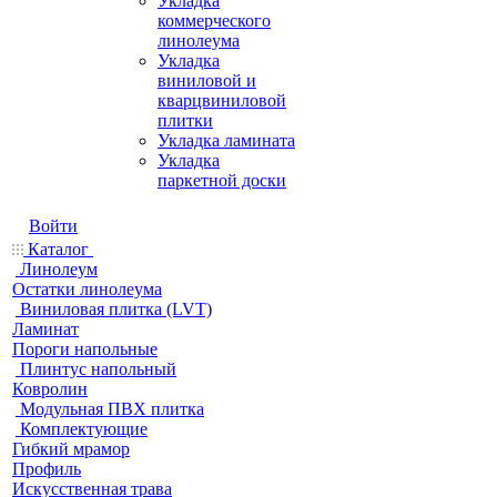
Укладка
коммерческого
линолеума
Укладка
виниловой и
кварцвиниловой
плитки
Укладка ламината
Укладка
паркетной доски
Войти
Каталог
Линолеум
Остатки линолеума
Виниловая плитка (LVT)
Ламинат
Пороги напольные
Плинтус напольный
Ковролин
Модульная ПВХ плитка
Комплектующие
Гибкий мрамор
Профиль
Искусственная трава