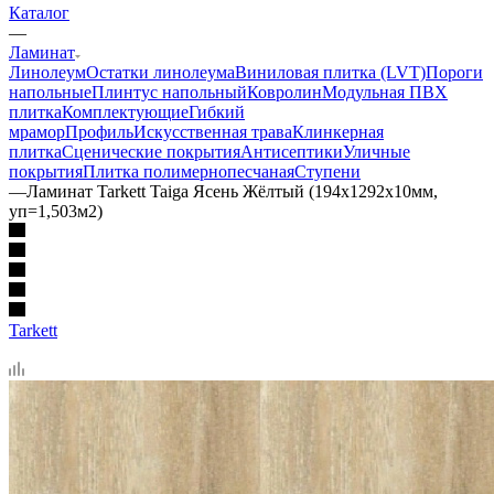
Каталог
—
Ламинат
Линолеум
Остатки линолеума
Виниловая плитка (LVT)
Пороги
напольные
Плинтус напольный
Ковролин
Модульная ПВХ
плитка
Комплектующие
Гибкий
мрамор
Профиль
Искусственная трава
Клинкерная
плитка
Сценические покрытия
Антисептики
Уличные
покрытия
Плитка полимернопесчаная
Ступени
—
Ламинат Tarkett Taiga Ясень Жёлтый (194х1292х10мм,
уп=1,503м2)
Tarkett