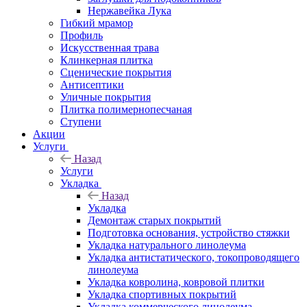
Нержавейка Лука
Гибкий мрамор
Профиль
Искусственная трава
Клинкерная плитка
Сценические покрытия
Антисептики
Уличные покрытия
Плитка полимернопесчаная
Ступени
Акции
Услуги
Назад
Услуги
Укладка
Назад
Укладка
Демонтаж старых покрытий
Подготовка основания, устройство стяжки
Укладка натурального линолеума
Укладка антистатического, токопроводящего
линолеума
Укладка ковролина, ковровой плитки
Укладка спортивных покрытий
Укладка коммерческого линолеума