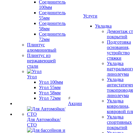
Соединитель
100мм
Соединитель
Услуги
55мм
Соединитель
Укладка
58мм
Демонтаж с
Соединитель
покрытий
72мм
Подготовка
Плинтус
основания,
алюминиевый
устройство
Плинтус из
стяжки
нержавеющей
Укладка
стали
натуральног
линолеума
Угол
Укладка
Угол 100мм
антистатиче
Угол 55мм
токопроводя
Угол 58мм
линолеума
Угол 72мм
Укладка
Акции
ковролина,
ковровой пл
Укладка
Для Автомойки/
спортивных
СТО
покрытий
Укладка