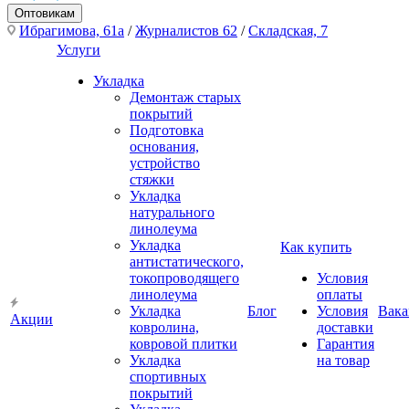
Оптовикам
Ибрагимова, 61а
/
Журналистов 62
/
Складская, 7
Услуги
Укладка
Демонтаж старых
покрытий
Подготовка
основания,
устройство
стяжки
Укладка
натурального
линолеума
Укладка
Как купить
антистатического,
токопроводящего
Условия
линолеума
оплаты
Укладка
Блог
Условия
Вака
Акции
ковролина,
доставки
ковровой плитки
Гарантия
Укладка
на товар
спортивных
покрытий