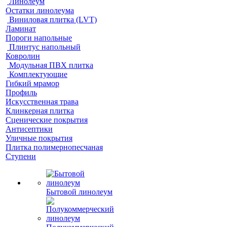
Линолеум
Остатки линолеума
Виниловая плитка (LVT)
Ламинат
Пороги напольные
Плинтус напольный
Ковролин
Модульная ПВХ плитка
Комплектующие
Гибкий мрамор
Профиль
Искусственная трава
Клинкерная плитка
Сценические покрытия
Антисептики
Уличные покрытия
Плитка полимернопесчаная
Ступени
Бытовой линолеум