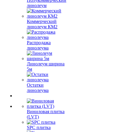
Полукоммерческий
линолеум
Коммерческий
линолеум КМ2
Распродажа
линолеума
Линолеум ширина
5м
Остатки
линолеума
Виниловая плитка
(LVT)
SPC плитка