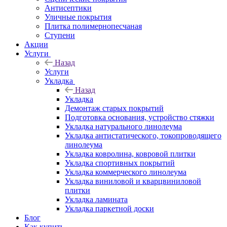
Антисептики
Уличные покрытия
Плитка полимернопесчаная
Ступени
Акции
Услуги
Назад
Услуги
Укладка
Назад
Укладка
Демонтаж старых покрытий
Подготовка основания, устройство стяжки
Укладка натурального линолеума
Укладка антистатического, токопроводящего
линолеума
Укладка ковролина, ковровой плитки
Укладка спортивных покрытий
Укладка коммерческого линолеума
Укладка виниловой и кварцвиниловой
плитки
Укладка ламината
Укладка паркетной доски
Блог
Как купить