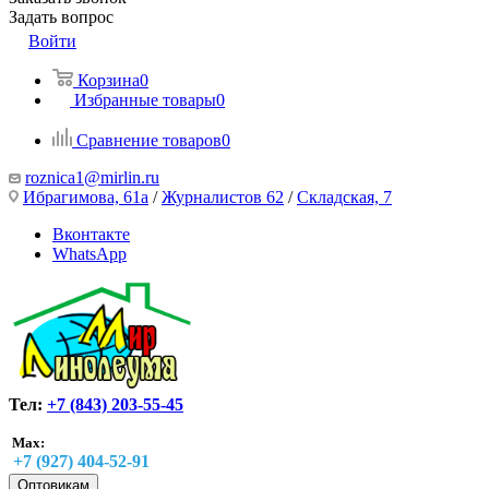
Задать вопрос
Войти
Корзина
0
Избранные товары
0
Сравнение товаров
0
roznica1@mirlin.ru
Ибрагимова, 61а
/
Журналистов 62
/
Складская, 7
Вконтакте
WhatsApp
Тел:
+7 (843) 203-55-45
Max:
+7 (927) 404-52-91
Оптовикам