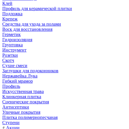
Клей
Профиль для керамической плитки
Подложка
Крепеж
Средства для ухода за полами
Воск для восстановления
Герметик
Гидроизоляция
Грунтовка
Инструмент
Розетки
Скотч
Сухие смеси
Заглушки для подоконников
Нержавейка Лука
Гибкий мрамор
Профиль
Искусственная трава
Клинкерная плитка
Сценические покрытия
Антисептики
Уличные покрытия
Плитка полимернопесчаная
Ступени
Акции