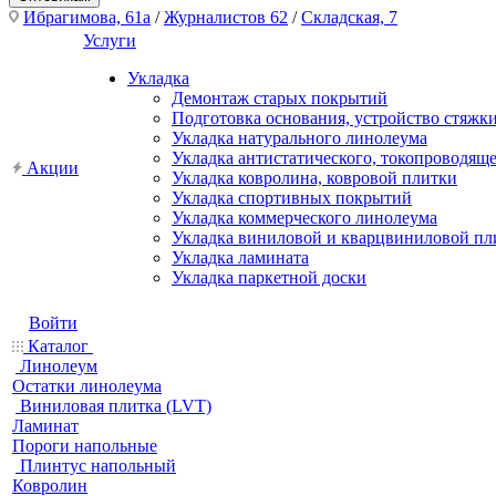
Ибрагимова, 61а
/
Журналистов 62
/
Складская, 7
Услуги
Укладка
Демонтаж старых покрытий
Подготовка основания, устройство стяжк
Укладка натурального линолеума
Укладка антистатического, токопроводящ
Акции
Укладка ковролина, ковровой плитки
Укладка спортивных покрытий
Укладка коммерческого линолеума
Укладка виниловой и кварцвиниловой пл
Укладка ламината
Укладка паркетной доски
Войти
Каталог
Линолеум
Остатки линолеума
Виниловая плитка (LVT)
Ламинат
Пороги напольные
Плинтус напольный
Ковролин