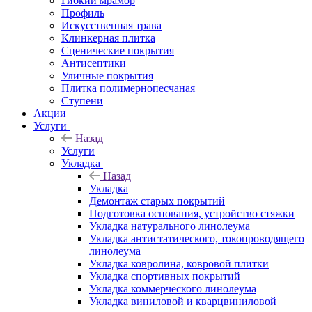
Гибкий мрамор
Профиль
Искусственная трава
Клинкерная плитка
Сценические покрытия
Антисептики
Уличные покрытия
Плитка полимернопесчаная
Ступени
Акции
Услуги
Назад
Услуги
Укладка
Назад
Укладка
Демонтаж старых покрытий
Подготовка основания, устройство стяжки
Укладка натурального линолеума
Укладка антистатического, токопроводящего
линолеума
Укладка ковролина, ковровой плитки
Укладка спортивных покрытий
Укладка коммерческого линолеума
Укладка виниловой и кварцвиниловой