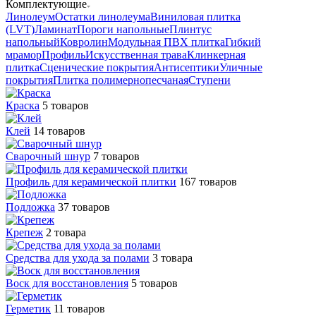
Комплектующие
Линолеум
Остатки линолеума
Виниловая плитка
(LVT)
Ламинат
Пороги напольные
Плинтус
напольный
Ковролин
Модульная ПВХ плитка
Гибкий
мрамор
Профиль
Искусственная трава
Клинкерная
плитка
Сценические покрытия
Антисептики
Уличные
покрытия
Плитка полимернопесчаная
Ступени
Краска
5 товаров
Клей
14 товаров
Сварочный шнур
7 товаров
Профиль для керамической плитки
167 товаров
Подложка
37 товаров
Крепеж
2 товара
Средства для ухода за полами
3 товара
Воск для восстановления
5 товаров
Герметик
11 товаров