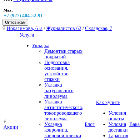
Max:
+7 (927) 404-52-91
Оптовикам
Ибрагимова, 61а
/
Журналистов 62
/
Складская, 7
Услуги
Укладка
Демонтаж старых
покрытий
Подготовка
основания,
устройство
стяжки
Укладка
натурального
линолеума
Укладка
Как купить
антистатического,
токопроводящего
Условия
линолеума
оплаты
Укладка
Блог
Условия
Вака
Акции
ковролина,
доставки
ковровой плитки
Гарантия