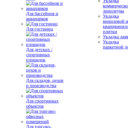
Укладка
коммерческо
линолеума
Для бассейнов и
Укладка
аквапарков
виниловой 
кварцвинил
Для гостиниц
плитки
Укладка лам
Укладка
паркетной д
Для детских /
спортивных
площадок
Для складов, цехов
и производства
Для спортивных
объектов
Для торгово-