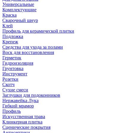
Универсальные
Комплектующие
Краска
Сварочный шнур
Клей
Профиль для керамической плитки
Подложка
Крепеж
Средства для ухода за полами
Воск для восстановления
Герметик
Гидроизоляция
Грунтовка
Инструмент
Розетки
Скотч
Сухие смеси
Заглушки для подоконников
Нержавейка Лука
Гибкий мрамор
Профиль
Искусственная трава
Клинкерная плитка
Сценические покрытия
Антисептики