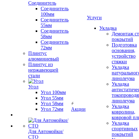
Соединитель
Соединитель
100мм
Услуги
Соединитель
55мм
Укладка
Соединитель
Демонтаж с
58мм
покрытий
Соединитель
Подготовка
72мм
основания,
Плинтус
устройство
алюминиевый
стяжки
Плинтус из
Укладка
нержавеющей
натуральног
стали
линолеума
Укладка
Угол
антистатиче
Угол 100мм
токопроводя
Угол 55мм
линолеума
Угол 58мм
Укладка
Угол 72мм
Акции
ковролина,
ковровой пл
Укладка
спортивных
Для Автомойки/
покрытий
СТО