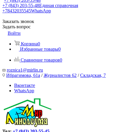
+7 (843) 203-55-48
+7 (843) 203-55-48
Единая справочная
+78432035545
WhatsApp
Заказать звонок
Задать вопрос
Войти
Корзина
0
Избранные товары
0
Сравнение товаров
0
roznica1@mirlin.ru
Ибрагимова, 61а
/
Журналистов 62
/
Складская, 7
Вконтакте
WhatsApp
Тел:
+7 (843) 203-55-45