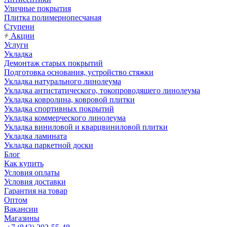
Уличные покрытия
Плитка полимернопесчаная
Ступени
Акции
Услуги
Укладка
Демонтаж старых покрытий
Подготовка основания, устройство стяжки
Укладка натурального линолеума
Укладка антистатического, токопроводящего линолеума
Укладка ковролина, ковровой плитки
Укладка спортивных покрытий
Укладка коммерческого линолеума
Укладка виниловой и кварцвиниловой плитки
Укладка ламината
Укладка паркетной доски
Блог
Как купить
Условия оплаты
Условия доставки
Гарантия на товар
Оптом
Вакансии
Магазины