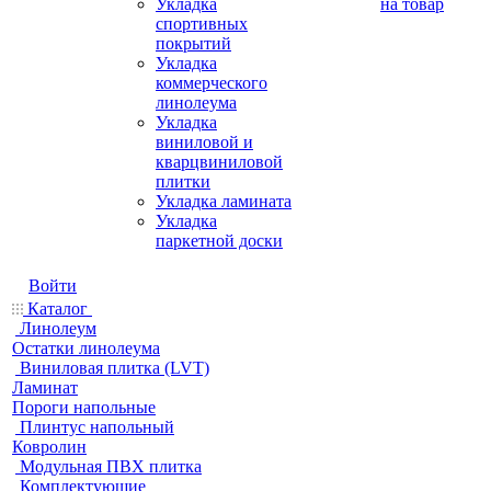
Укладка
на товар
спортивных
покрытий
Укладка
коммерческого
линолеума
Укладка
виниловой и
кварцвиниловой
плитки
Укладка ламината
Укладка
паркетной доски
Войти
Каталог
Линолеум
Остатки линолеума
Виниловая плитка (LVT)
Ламинат
Пороги напольные
Плинтус напольный
Ковролин
Модульная ПВХ плитка
Комплектующие