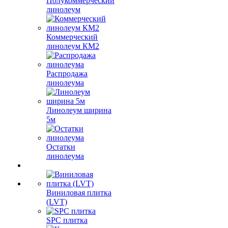
Полукоммерческий
линолеум
Коммерческий
линолеум КМ2
Распродажа
линолеума
Линолеум ширина
5м
Остатки
линолеума
Виниловая плитка
(LVT)
SPC плитка