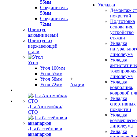
55мм
Укладка
Соединитель
Демонтаж с
58мм
покрытий
Соединитель
Подготовка
72мм
основания,
Плинтус
устройство
алюминиевый
стяжки
Плинтус из
Укладка
нержавеющей
натуральног
стали
линолеума
Укладка
Угол
антистатиче
Угол 100мм
токопроводя
Угол 55мм
линолеума
Угол 58мм
Укладка
Угол 72мм
Акции
ковролина,
ковровой пл
Укладка
спортивных
Для Автомойки/
покрытий
СТО
Укладка
коммерческо
линолеума
Для бассейнов и
Укладка
аквапарков
виниловой 