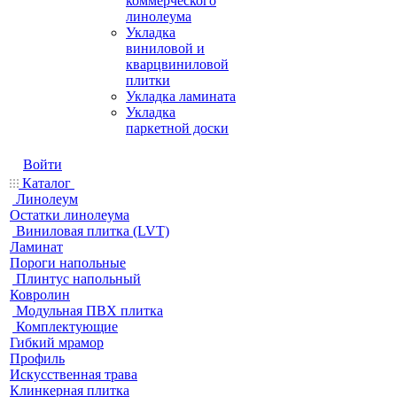
коммерческого
линолеума
Укладка
виниловой и
кварцвиниловой
плитки
Укладка ламината
Укладка
паркетной доски
Войти
Каталог
Линолеум
Остатки линолеума
Виниловая плитка (LVT)
Ламинат
Пороги напольные
Плинтус напольный
Ковролин
Модульная ПВХ плитка
Комплектующие
Гибкий мрамор
Профиль
Искусственная трава
Клинкерная плитка