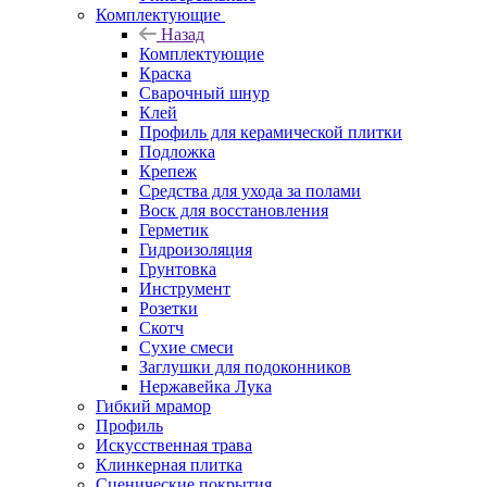
Комплектующие
Назад
Комплектующие
Краска
Сварочный шнур
Клей
Профиль для керамической плитки
Подложка
Крепеж
Средства для ухода за полами
Воск для восстановления
Герметик
Гидроизоляция
Грунтовка
Инструмент
Розетки
Скотч
Сухие смеси
Заглушки для подоконников
Нержавейка Лука
Гибкий мрамор
Профиль
Искусственная трава
Клинкерная плитка
Сценические покрытия