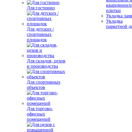
кварцвинил
Для гостиниц
плитки
Укладка лам
Укладка
паркетной д
Для детских /
спортивных
площадок
Для складов, цехов
и производства
Для спортивных
объектов
Для торгово-
офисных
помещений