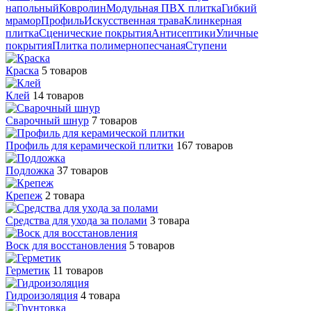
напольный
Ковролин
Модульная ПВХ плитка
Гибкий
мрамор
Профиль
Искусственная трава
Клинкерная
плитка
Сценические покрытия
Антисептики
Уличные
покрытия
Плитка полимернопесчаная
Ступени
Краска
5 товаров
Клей
14 товаров
Сварочный шнур
7 товаров
Профиль для керамической плитки
167 товаров
Подложка
37 товаров
Крепеж
2 товара
Средства для ухода за полами
3 товара
Воск для восстановления
5 товаров
Герметик
11 товаров
Гидроизоляция
4 товара