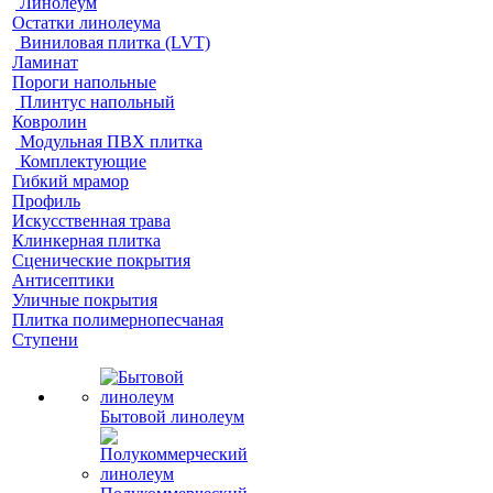
Линолеум
Остатки линолеума
Виниловая плитка (LVT)
Ламинат
Пороги напольные
Плинтус напольный
Ковролин
Модульная ПВХ плитка
Комплектующие
Гибкий мрамор
Профиль
Искусственная трава
Клинкерная плитка
Сценические покрытия
Антисептики
Уличные покрытия
Плитка полимернопесчаная
Ступени
Бытовой линолеум