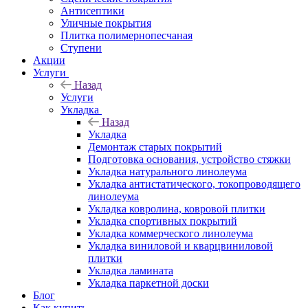
Антисептики
Уличные покрытия
Плитка полимернопесчаная
Ступени
Акции
Услуги
Назад
Услуги
Укладка
Назад
Укладка
Демонтаж старых покрытий
Подготовка основания, устройство стяжки
Укладка натурального линолеума
Укладка антистатического, токопроводящего
линолеума
Укладка ковролина, ковровой плитки
Укладка спортивных покрытий
Укладка коммерческого линолеума
Укладка виниловой и кварцвиниловой
плитки
Укладка ламината
Укладка паркетной доски
Блог
Как купить