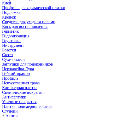
Клей
Профиль для керамической плитки
Подложка
Крепеж
Средства для ухода за полами
Воск для восстановления
Герметик
Гидроизоляция
Грунтовка
Инструмент
Розетки
Скотч
Сухие смеси
Заглушки для подоконников
Нержавейка Лука
Гибкий мрамор
Профиль
Искусственная трава
Клинкерная плитка
Сценические покрытия
Антисептики
Уличные покрытия
Плитка полимернопесчаная
Ступени
Акции