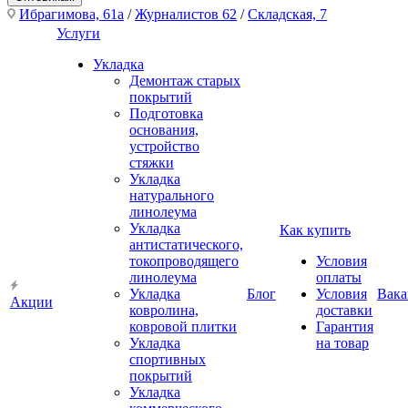
Ибрагимова, 61а
/
Журналистов 62
/
Складская, 7
Услуги
Укладка
Демонтаж старых
покрытий
Подготовка
основания,
устройство
стяжки
Укладка
натурального
линолеума
Укладка
Как купить
антистатического,
токопроводящего
Условия
линолеума
оплаты
Укладка
Блог
Условия
Вака
Акции
ковролина,
доставки
ковровой плитки
Гарантия
Укладка
на товар
спортивных
покрытий
Укладка