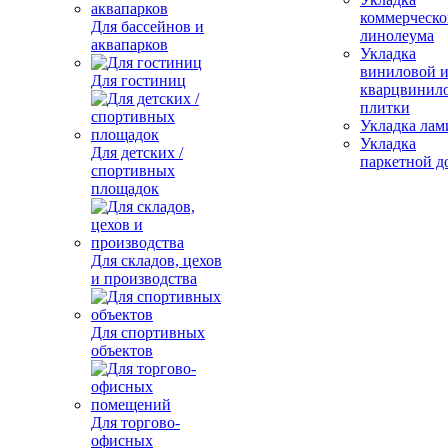
коммерческо
Для бассейнов и
линолеума
аквапарков
Укладка
виниловой 
Для гостиниц
кварцвинил
плитки
Укладка лам
Укладка
Для детских /
паркетной д
спортивных
площадок
Для складов, цехов
и производства
Для спортивных
объектов
Для торгово-
офисных