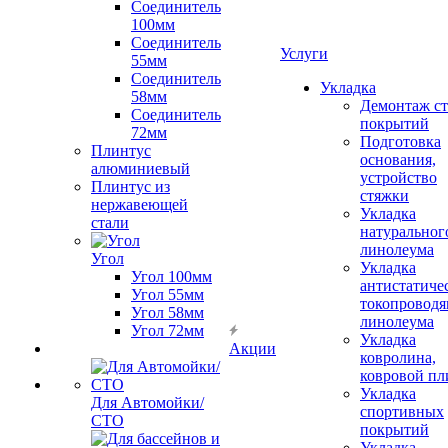
Соединитель
100мм
Соединитель
Услуги
55мм
Соединитель
Укладка
58мм
Демонтаж с
Соединитель
покрытий
72мм
Подготовка
Плинтус
основания,
алюминиевый
устройство
Плинтус из
стяжки
нержавеющей
Укладка
стали
натуральног
линолеума
Угол
Укладка
Угол 100мм
антистатиче
Угол 55мм
токопроводя
Угол 58мм
линолеума
Угол 72мм
Укладка
Акции
ковролина,
ковровой пл
Укладка
Для Автомойки/
спортивных
СТО
покрытий
Укладка