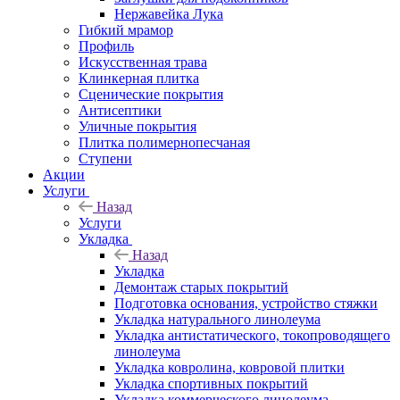
Нержавейка Лука
Гибкий мрамор
Профиль
Искусственная трава
Клинкерная плитка
Сценические покрытия
Антисептики
Уличные покрытия
Плитка полимернопесчаная
Ступени
Акции
Услуги
Назад
Услуги
Укладка
Назад
Укладка
Демонтаж старых покрытий
Подготовка основания, устройство стяжки
Укладка натурального линолеума
Укладка антистатического, токопроводящего
линолеума
Укладка ковролина, ковровой плитки
Укладка спортивных покрытий
Укладка коммерческого линолеума