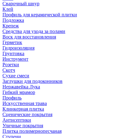
Сварочный шнур
Клей
Профиль для керамической плитки
Подложка
Крепеж
Средства для ухода за полами
Воск для восстановления
Герметик
Гидроизоляция
Грунтовка
Инструмент
Розетки
Скотч
Сухие смеси
Заглушки для подоконников
Нержавейка Лука
Гибкий мрамор
Профиль
Искусственная трава
Клинкерная плитка
Сценические покрытия
Антисептики
Уличные покрытия
Плитка полимернопесчаная
Ступени