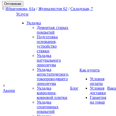
Оптовикам
Ибрагимова, 61а
/
Журналистов 62
/
Складская, 7
Услуги
Укладка
Демонтаж старых
покрытий
Подготовка
основания,
устройство
стяжки
Укладка
натурального
линолеума
Укладка
Как купить
антистатического,
токопроводящего
Условия
линолеума
оплаты
Укладка
Блог
Условия
Вака
Акции
ковролина,
доставки
ковровой плитки
Гарантия
Укладка
на товар
спортивных
покрытий