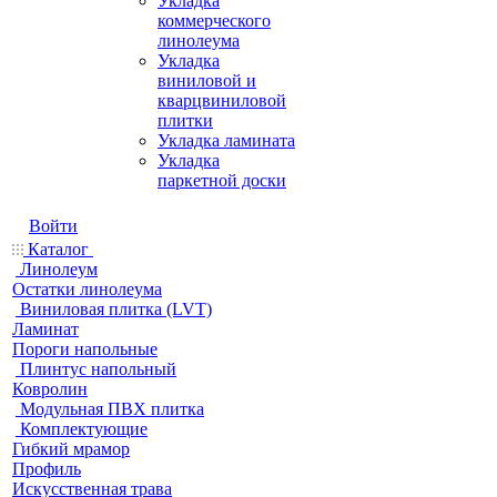
Укладка
коммерческого
линолеума
Укладка
виниловой и
кварцвиниловой
плитки
Укладка ламината
Укладка
паркетной доски
Войти
Каталог
Линолеум
Остатки линолеума
Виниловая плитка (LVT)
Ламинат
Пороги напольные
Плинтус напольный
Ковролин
Модульная ПВХ плитка
Комплектующие
Гибкий мрамор
Профиль
Искусственная трава