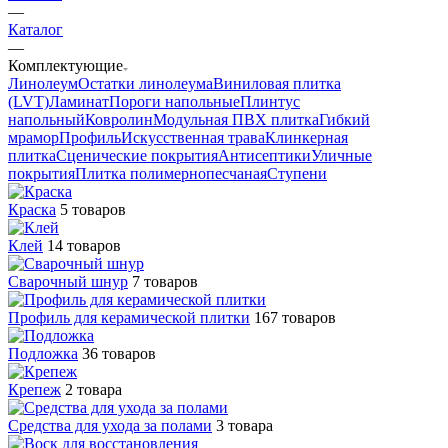
—
Каталог
—
Комплектующие
Линолеум
Остатки линолеума
Виниловая плитка
(LVT)
Ламинат
Пороги напольные
Плинтус
напольный
Ковролин
Модульная ПВХ плитка
Гибкий
мрамор
Профиль
Искусственная трава
Клинкерная
плитка
Сценические покрытия
Антисептики
Уличные
покрытия
Плитка полимернопесчаная
Ступени
Краска
5 товаров
Клей
14 товаров
Сварочный шнур
7 товаров
Профиль для керамической плитки
167 товаров
Подложка
36 товаров
Крепеж
2 товара
Средства для ухода за полами
3 товара