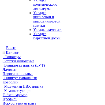
Укладка
коммерческого
линолеума
Укладка
виниловой и
кварцвиниловой
плитки
Укладка ламината
Укладка
паркетной доски
Войти
Каталог
Линолеум
Остатки линолеума
Виниловая плитка (LVT)
Ламинат
Пороги напольные
Плинтус напольный
Ковролин
Модульная ПВХ плитка
Комплектующие
Гибкий мрамор
Профиль
Искусственная трава