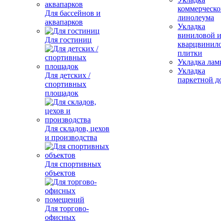
коммерческо
Для бассейнов и
линолеума
аквапарков
Укладка
виниловой 
Для гостиниц
кварцвинил
плитки
Укладка лам
Укладка
Для детских /
паркетной д
спортивных
площадок
Для складов, цехов
и производства
Для спортивных
объектов
Для торгово-
офисных