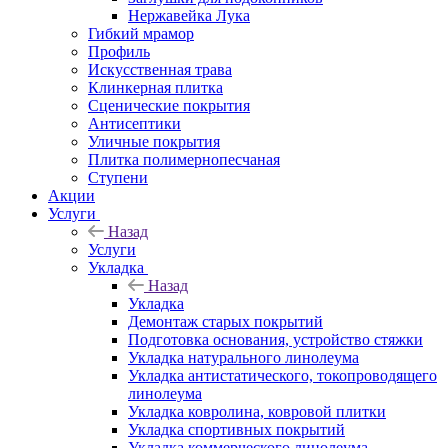
Нержавейка Лука
Гибкий мрамор
Профиль
Искусственная трава
Клинкерная плитка
Сценические покрытия
Антисептики
Уличные покрытия
Плитка полимернопесчаная
Ступени
Акции
Услуги
Назад
Услуги
Укладка
Назад
Укладка
Демонтаж старых покрытий
Подготовка основания, устройство стяжки
Укладка натурального линолеума
Укладка антистатического, токопроводящего
линолеума
Укладка ковролина, ковровой плитки
Укладка спортивных покрытий
Укладка коммерческого линолеума