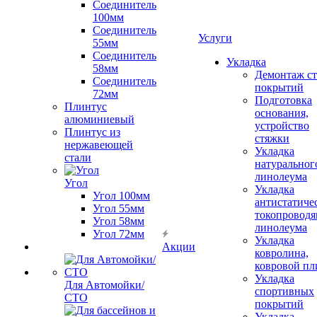
Соединитель
100мм
Соединитель
Услуги
55мм
Соединитель
Укладка
58мм
Демонтаж с
Соединитель
покрытий
72мм
Подготовка
Плинтус
основания,
алюминиевый
устройство
Плинтус из
стяжки
нержавеющей
Укладка
стали
натуральног
линолеума
Угол
Укладка
Угол 100мм
антистатиче
Угол 55мм
токопроводя
Угол 58мм
линолеума
Угол 72мм
Укладка
Акции
ковролина,
ковровой пл
Укладка
Для Автомойки/
спортивных
СТО
покрытий
Укладка