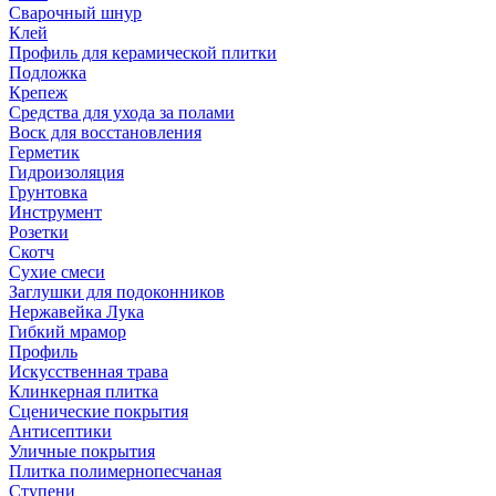
Сварочный шнур
Клей
Профиль для керамической плитки
Подложка
Крепеж
Средства для ухода за полами
Воск для восстановления
Герметик
Гидроизоляция
Грунтовка
Инструмент
Розетки
Скотч
Сухие смеси
Заглушки для подоконников
Нержавейка Лука
Гибкий мрамор
Профиль
Искусственная трава
Клинкерная плитка
Сценические покрытия
Антисептики
Уличные покрытия
Плитка полимернопесчаная
Ступени