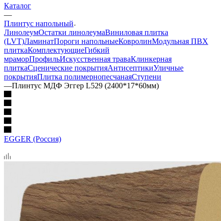
Каталог
—
Плинтус напольный
Линолеум
Остатки линолеума
Виниловая плитка
(LVT)
Ламинат
Пороги напольные
Ковролин
Модульная ПВХ
плитка
Комплектующие
Гибкий
мрамор
Профиль
Искусственная трава
Клинкерная
плитка
Сценические покрытия
Антисептики
Уличные
покрытия
Плитка полимернопесчаная
Ступени
—
Плинтус МДФ Эггер L529 (2400*17*60мм)
EGGER (Россия)