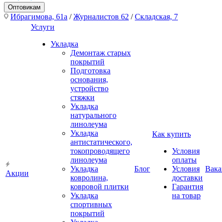
Оптовикам
Ибрагимова, 61а
/
Журналистов 62
/
Складская, 7
Услуги
Укладка
Демонтаж старых
покрытий
Подготовка
основания,
устройство
стяжки
Укладка
натурального
линолеума
Укладка
Как купить
антистатического,
токопроводящего
Условия
линолеума
оплаты
Укладка
Блог
Условия
Вака
Акции
ковролина,
доставки
ковровой плитки
Гарантия
Укладка
на товар
спортивных
покрытий