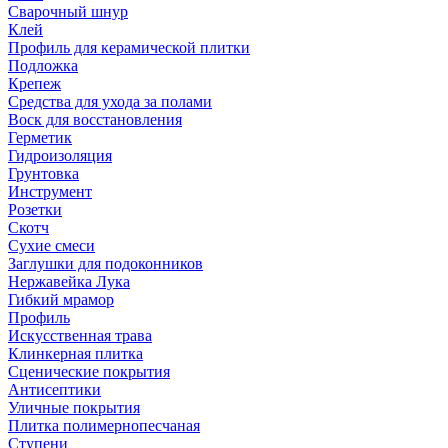
Сварочный шнур
Клей
Профиль для керамической плитки
Подложка
Крепеж
Средства для ухода за полами
Воск для восстановления
Герметик
Гидроизоляция
Грунтовка
Инструмент
Розетки
Скотч
Сухие смеси
Заглушки для подоконников
Нержавейка Лука
Гибкий мрамор
Профиль
Искусственная трава
Клинкерная плитка
Сценические покрытия
Антисептики
Уличные покрытия
Плитка полимернопесчаная
Ступени