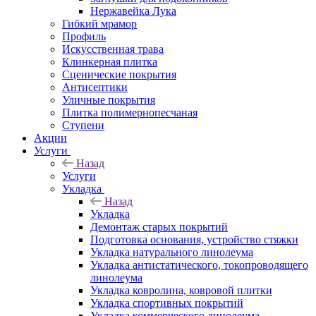
Нержавейка Лука
Гибкий мрамор
Профиль
Искусственная трава
Клинкерная плитка
Сценические покрытия
Антисептики
Уличные покрытия
Плитка полимернопесчаная
Ступени
Акции
Услуги
Назад
Услуги
Укладка
Назад
Укладка
Демонтаж старых покрытий
Подготовка основания, устройство стяжки
Укладка натурального линолеума
Укладка антистатического, токопроводящего
линолеума
Укладка ковролина, ковровой плитки
Укладка спортивных покрытий
Укладка коммерческого линолеума