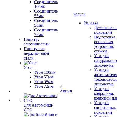
Соединитель
100мм
Соединитель
Услуги
55мм
Соединитель
Укладка
58мм
Демонтаж с
Соединитель
покрытий
72мм
Подготовка
Плинтус
основания,
алюминиевый
устройство
Плинтус из
стяжки
нержавеющей
Укладка
стали
натуральног
линолеума
Угол
Укладка
Угол 100мм
антистатиче
Угол 55мм
токопроводя
Угол 58мм
линолеума
Угол 72мм
Укладка
Акции
ковролина,
ковровой пл
Укладка
Для Автомойки/
спортивных
СТО
покрытий
Укладка