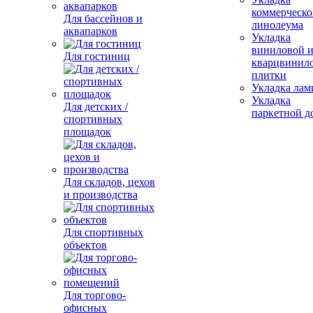
коммерческо
Для бассейнов и
линолеума
аквапарков
Укладка
виниловой 
Для гостиниц
кварцвинил
плитки
Укладка лам
Укладка
Для детских /
паркетной д
спортивных
площадок
Для складов, цехов
и производства
Для спортивных
объектов
Для торгово-
офисных