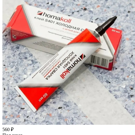
560
₽