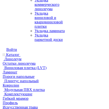
Укладка
коммерческого
линолеума
Укладка
виниловой и
кварцвиниловой
плитки
Укладка ламината
Укладка
паркетной доски
Войти
Каталог
Линолеум
Остатки линолеума
Виниловая плитка (LVT)
Ламинат
Пороги напольные
Плинтус напольный
Ковролин
Модульная ПВХ плитка
Комплектующие
Гибкий мрамор
Профиль
Искусственная трава