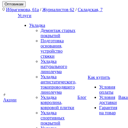
Оптовикам
Ибрагимова, 61а
/
Журналистов 62
/
Складская, 7
Услуги
Укладка
Демонтаж старых
покрытий
Подготовка
основания,
устройство
стяжки
Укладка
натурального
линолеума
Укладка
Как купить
антистатического,
токопроводящего
Условия
линолеума
оплаты
Укладка
Блог
Условия
Вака
Акции
ковролина,
доставки
ковровой плитки
Гарантия
Укладка
на товар
спортивных
покрытий