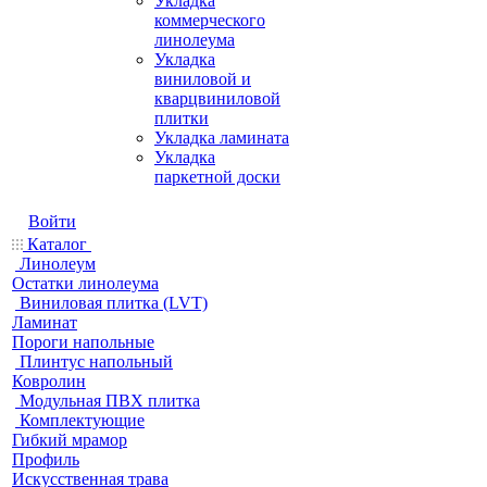
Укладка
коммерческого
линолеума
Укладка
виниловой и
кварцвиниловой
плитки
Укладка ламината
Укладка
паркетной доски
Войти
Каталог
Линолеум
Остатки линолеума
Виниловая плитка (LVT)
Ламинат
Пороги напольные
Плинтус напольный
Ковролин
Модульная ПВХ плитка
Комплектующие
Гибкий мрамор
Профиль
Искусственная трава