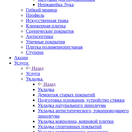
Нержавейка Лука
Гибкий мрамор
Профиль
Искусственная трава
Клинкерная плитка
Сценические покрытия
Антисептики
Уличные покрытия
Плитка полимернопесчаная
Ступени
Акции
Услуги
Назад
Услуги
Укладка
Назад
Укладка
Демонтаж старых покрытий
Подготовка основания, устройство стяжки
Укладка натурального линолеума
Укладка антистатического, токопроводящего
линолеума
Укладка ковролина, ковровой плитки
Укладка спортивных покрытий
Укладка коммерческого линолеума