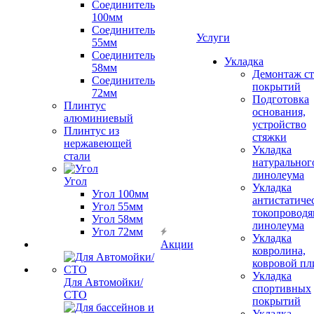
Соединитель
100мм
Соединитель
Услуги
55мм
Соединитель
Укладка
58мм
Демонтаж с
Соединитель
покрытий
72мм
Подготовка
Плинтус
основания,
алюминиевый
устройство
Плинтус из
стяжки
нержавеющей
Укладка
стали
натуральног
линолеума
Угол
Укладка
Угол 100мм
антистатиче
Угол 55мм
токопроводя
Угол 58мм
линолеума
Угол 72мм
Укладка
Акции
ковролина,
ковровой пл
Укладка
Для Автомойки/
спортивных
СТО
покрытий
Укладка