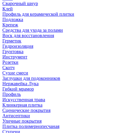
Сварочный шнур
Клей
Профиль для керамической плитки
Подложка
Крепеж
Средства для ухода за полами
Воск для восстановления
Герметик
Гидроизоляция
Грунтовка
Инструмент
Розетки
Скотч
Сухие смеси
Заглушки для подоконников
Нержавейка Лука
Гибкий мрамор
Профиль
Искусственная трава
Клинкерная плитка
Сценические покрытия
Антисептики
Уличные покрытия
Плитка полимернопесчаная
Ступени