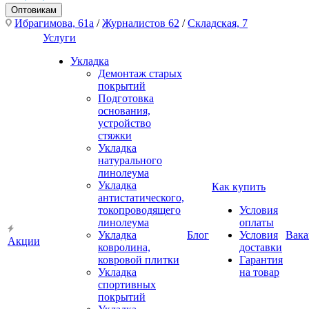
Оптовикам
Ибрагимова, 61а
/
Журналистов 62
/
Складская, 7
Услуги
Укладка
Демонтаж старых
покрытий
Подготовка
основания,
устройство
стяжки
Укладка
натурального
линолеума
Укладка
Как купить
антистатического,
токопроводящего
Условия
линолеума
оплаты
Укладка
Блог
Условия
Вака
Акции
ковролина,
доставки
ковровой плитки
Гарантия
Укладка
на товар
спортивных
покрытий