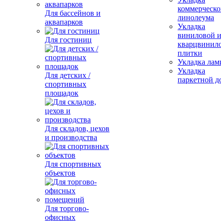
коммерческо
Для бассейнов и
линолеума
аквапарков
Укладка
виниловой 
Для гостиниц
кварцвинил
плитки
Укладка лам
Укладка
Для детских /
паркетной д
спортивных
площадок
Для складов, цехов
и производства
Для спортивных
объектов
Для торгово-
офисных