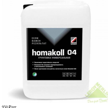
950
₽
/шт