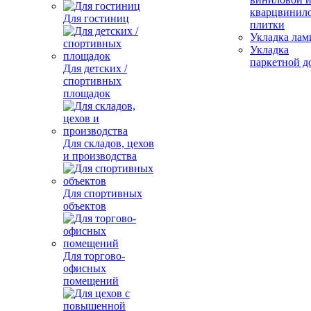
кварцвинил
Для гостиниц
плитки
Укладка лам
Укладка
паркетной д
Для детских /
спортивных
площадок
Для складов, цехов
и производства
Для спортивных
объектов
Для торгово-
офисных
помещений