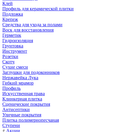
Клей
Профиль для керамической плитки
Подложка
Крепеж
Средства для ухода за полами
Воск для восстановления
Герметик
Гидроизоляция
Грунтовка
Инструмент
Розетки
Скотч
Сухие смеси
Заглушки для подоконников
Нержавейка Лука
Гибкий мрамор
Профиль
Искусственная трава
Клинкерная плитка
Сценические покрытия
Антисептики
Уличные покрытия
Плитка полимернопесчаная
Ступени
Акции