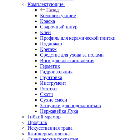
Комплектующие
Назад
Комплектующие
Краска
Сварочный шнур
Клей
Профиль для керамической плитки
Подложка
Крепеж
Средства для ухода за полами
Воск для восстановления
Герметик
Гидроизоляция
Грунтовка
Инструмент
Розетки
Скотч
Сухие смеси
Заглушки для подоконников
Нержавейка Лука
Гибкий мрамор
Профиль
Искусственная трава
Клинкерная плитка
Сценические покрытия