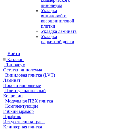
коммерческого
линолеума
Укладка
виниловой и
кварцвиниловой
плитки
Укладка ламината
Укладка
паркетной доски
Войти
Каталог
Линолеум
Остатки линолеума
Виниловая плитка (LVT)
Ламинат
Пороги напольные
Плинтус напольный
Ковролин
Модульная ПВХ плитка
Комплектующие
Гибкий мрамор
Профиль
Искусственная трава
Клинкерная плитка