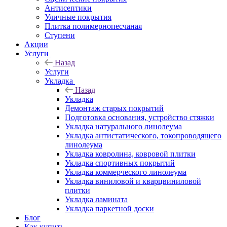
Антисептики
Уличные покрытия
Плитка полимернопесчаная
Ступени
Акции
Услуги
Назад
Услуги
Укладка
Назад
Укладка
Демонтаж старых покрытий
Подготовка основания, устройство стяжки
Укладка натурального линолеума
Укладка антистатического, токопроводящего
линолеума
Укладка ковролина, ковровой плитки
Укладка спортивных покрытий
Укладка коммерческого линолеума
Укладка виниловой и кварцвиниловой
плитки
Укладка ламината
Укладка паркетной доски
Блог
Как купить