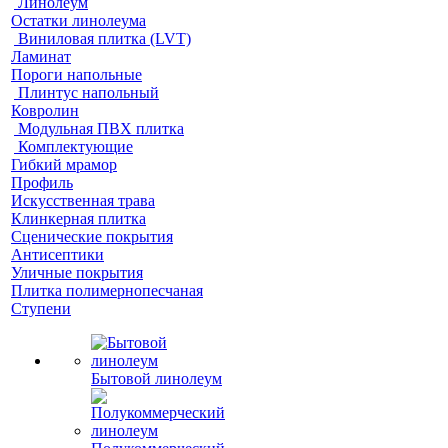
Линолеум
Остатки линолеума
Виниловая плитка (LVT)
Ламинат
Пороги напольные
Плинтус напольный
Ковролин
Модульная ПВХ плитка
Комплектующие
Гибкий мрамор
Профиль
Искусственная трава
Клинкерная плитка
Сценические покрытия
Антисептики
Уличные покрытия
Плитка полимернопесчаная
Ступени
Бытовой линолеум