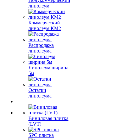
Полукоммерческий
линолеум
Коммерческий
линолеум КМ2
Распродажа
линолеума
Линолеум ширина
5м
Остатки
линолеума
Виниловая плитка
(LVT)
SPC плитка