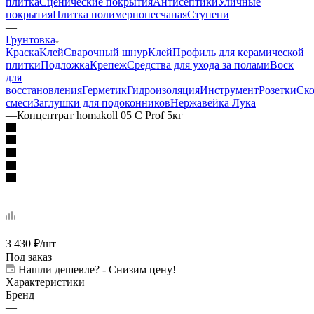
плитка
Сценические покрытия
Антисептики
Уличные
покрытия
Плитка полимернопесчаная
Ступени
—
Грунтовка
Краска
Клей
Сварочный шнур
Клей
Профиль для керамической
плитки
Подложка
Крепеж
Средства для ухода за полами
Воск
для
восстановления
Герметик
Гидроизоляция
Инструмент
Розетки
Ско
смеси
Заглушки для подоконников
Нержавейка Лука
—
Концентрат homakoll 05 C Prof 5кг
3 430
₽
/шт
Под заказ
Нашли дешевле? - Снизим цену!
Характеристики
Бренд
—