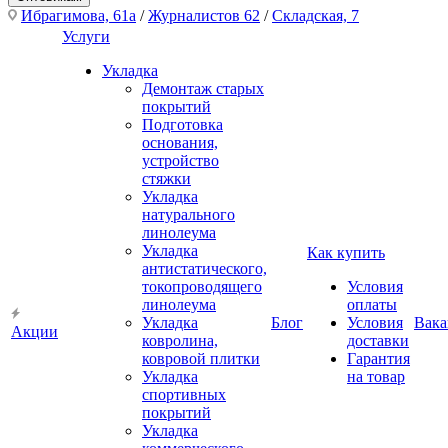
Ибрагимова, 61а
/
Журналистов 62
/
Складская, 7
Услуги
Укладка
Демонтаж старых
покрытий
Подготовка
основания,
устройство
стяжки
Укладка
натурального
линолеума
Укладка
Как купить
антистатического,
токопроводящего
Условия
линолеума
оплаты
Укладка
Блог
Условия
Вака
Акции
ковролина,
доставки
ковровой плитки
Гарантия
Укладка
на товар
спортивных
покрытий
Укладка