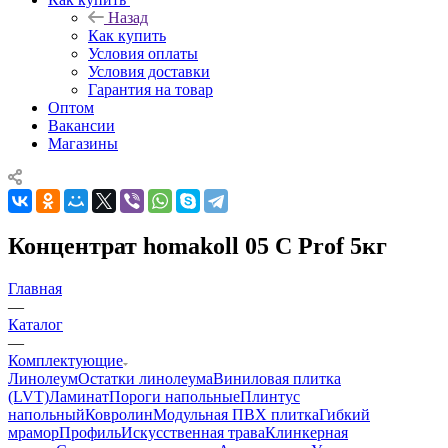
Назад
Как купить
Условия оплаты
Условия доставки
Гарантия на товар
Оптом
Вакансии
Магазины
Концентрат homakoll 05 C Prof 5кг
Главная
—
Каталог
—
Комплектующие
Линолеум
Остатки линолеума
Виниловая плитка
(LVT)
Ламинат
Пороги напольные
Плинтус
напольный
Ковролин
Модульная ПВХ плитка
Гибкий
мрамор
Профиль
Искусственная трава
Клинкерная