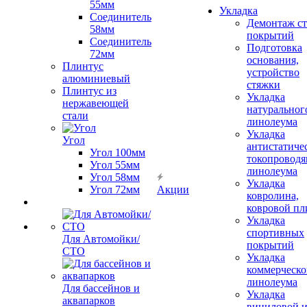
55мм
Укладка
Соединитель
Демонтаж с
58мм
покрытий
Соединитель
Подготовка
72мм
основания,
Плинтус
устройство
алюминиевый
стяжки
Плинтус из
Укладка
нержавеющей
натуральног
стали
линолеума
Укладка
Угол
антистатиче
Угол 100мм
токопроводя
Угол 55мм
линолеума
Угол 58мм
Укладка
Угол 72мм
Акции
ковролина,
ковровой пл
Укладка
спортивных
Для Автомойки/
покрытий
СТО
Укладка
коммерческо
линолеума
Для бассейнов и
Укладка
аквапарков
виниловой 