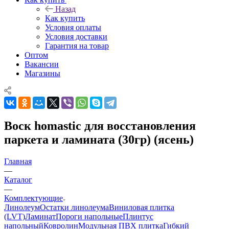
Назад
Как купить
Условия оплаты
Условия доставки
Гарантия на товар
Оптом
Вакансии
Магазины
Воск homastic для восстановления
паркета и ламината (30гр) (ясень)
Главная
—
Каталог
—
Комплектующие
Линолеум
Остатки линолеума
Виниловая плитка
(LVT)
Ламинат
Пороги напольные
Плинтус
напольный
Ковролин
Модульная ПВХ плитка
Гибкий