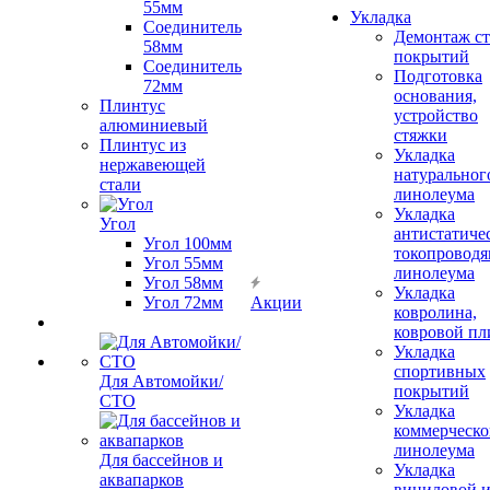
55мм
Укладка
Соединитель
Демонтаж с
58мм
покрытий
Соединитель
Подготовка
72мм
основания,
Плинтус
устройство
алюминиевый
стяжки
Плинтус из
Укладка
нержавеющей
натуральног
стали
линолеума
Укладка
Угол
антистатиче
Угол 100мм
токопроводя
Угол 55мм
линолеума
Угол 58мм
Укладка
Угол 72мм
Акции
ковролина,
ковровой пл
Укладка
спортивных
Для Автомойки/
покрытий
СТО
Укладка
коммерческо
линолеума
Для бассейнов и
Укладка
аквапарков
виниловой 