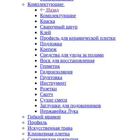
Комплектующие
Назад
Комплектующие
Краска
Сварочный шнур
Клей
Профиль для керамической плитки
Подложка
Крепеж
Средства для ухода за полами
Воск для восстановления
Герметик
Гидроизоляция
Грунтовка
Инструмент
Розетки
Скотч
Сухие смеси
Заглушки для подоконников
Нержавейка Лука
Гибкий мрамор
Профиль
Искусственная трава
Клинкерная плитка
Сценические покрытия