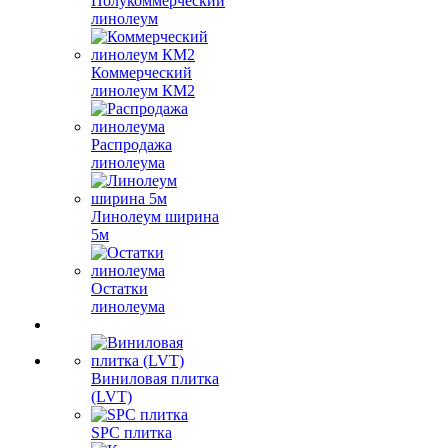
Полукоммерческий
линолеум
Коммерческий
линолеум КМ2
Распродажа
линолеума
Линолеум ширина
5м
Остатки
линолеума
Виниловая плитка
(LVT)
SPC плитка