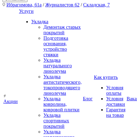
Ибрагимова, 61а
/
Журналистов 62
/
Складская, 7
Услуги
Укладка
Демонтаж старых
покрытий
Подготовка
основания,
устройство
стяжки
Укладка
натурального
линолеума
Укладка
Как купить
антистатического,
токопроводящего
Условия
линолеума
оплаты
Укладка
Блог
Условия
Вака
Акции
ковролина,
доставки
ковровой плитки
Гарантия
Укладка
на товар
спортивных
покрытий
Укладка