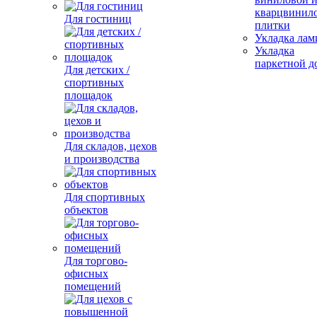
кварцвинил
Для гостиниц
плитки
Укладка лам
Укладка
паркетной д
Для детских /
спортивных
площадок
Для складов, цехов
и производства
Для спортивных
объектов
Для торгово-
офисных
помещений