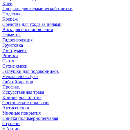
Клей
Профиль для керамической плитки
Подложка
Крепеж
Средства для ухода за полами
Воск для восстановления
Герметик
Гидроизоляция
Грунтовка
Инструмент
Розетки
Скотч
Сухие смеси
Заглушки для подоконников
Нержавейка Лука
Гибкий мрамор
Профиль
Искусственная трава
Клинкерная плитка
Сценические покрытия
Антисептики
Уличные покрытия
Плитка полимернопесчаная
Ступени
Акции