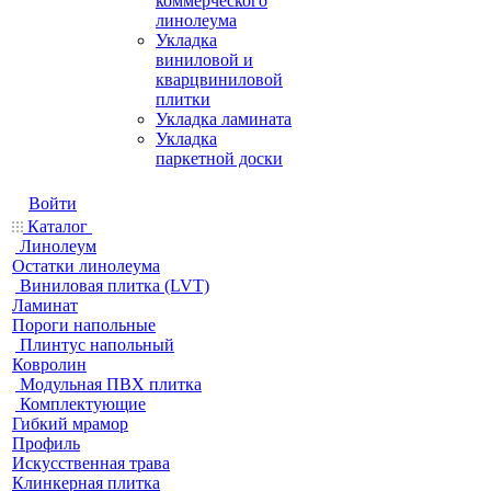
коммерческого
линолеума
Укладка
виниловой и
кварцвиниловой
плитки
Укладка ламината
Укладка
паркетной доски
Войти
Каталог
Линолеум
Остатки линолеума
Виниловая плитка (LVT)
Ламинат
Пороги напольные
Плинтус напольный
Ковролин
Модульная ПВХ плитка
Комплектующие
Гибкий мрамор
Профиль
Искусственная трава
Клинкерная плитка