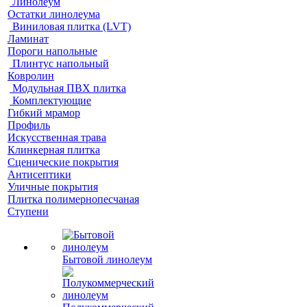
Линолеум
Остатки линолеума
Виниловая плитка (LVT)
Ламинат
Пороги напольные
Плинтус напольный
Ковролин
Модульная ПВХ плитка
Комплектующие
Гибкий мрамор
Профиль
Искусственная трава
Клинкерная плитка
Сценические покрытия
Антисептики
Уличные покрытия
Плитка полимернопесчаная
Ступени
Бытовой линолеум