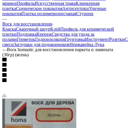
мрамор
Профиль
Искусственная трава
Клинкерная
плитка
Сценические покрытия
Антисептики
Уличные
покрытия
Плитка полимернопесчаная
Ступени
—
Воск для восстановления
Краска
Сварочный шнур
Клей
Профиль для керамической
плитки
Подложка
Крепеж
Средства для ухода за
полами
Герметик
Гидроизоляция
Грунтовка
Инструмент
Розетки
С
смеси
Заглушки для подоконников
Нержавейка Лука
—
Воск homastic для восстановления паркета и ламината
(30гр) (ясень)