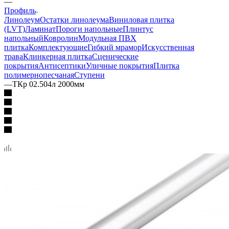
—
Профиль
Линолеум
Остатки линолеума
Виниловая плитка
(LVT)
Ламинат
Пороги напольные
Плинтус
напольный
Ковролин
Модульная ПВХ
плитка
Комплектующие
Гибкий мрамор
Искусственная
трава
Клинкерная плитка
Сценические
покрытия
Антисептики
Уличные покрытия
Плитка
полимернопесчаная
Ступени
—
ТКр 02.504л 2000мм