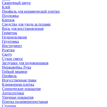
Сварочный шнур
Клей
Профиль для керамической плитки
Подложка
Крепеж
Средства для ухода за полами
Воск для восстановления
Герметик
Гидроизоляция
Грунтовка
Инструмент
Розетки
Скотч
Сухие смеси
Заглушки для подоконников
Нержавейка Лука
Гибкий мрамор
Профиль
Искусственная трава
Клинкерная плитка
Сценические покрытия
Антисептики
Уличные покрытия
Плитка полимернопесчаная
Ступени