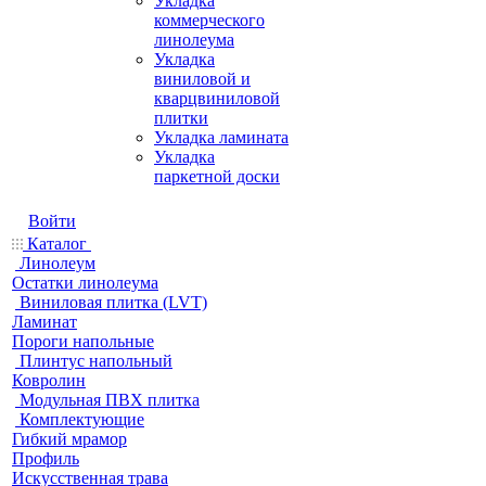
Укладка
коммерческого
линолеума
Укладка
виниловой и
кварцвиниловой
плитки
Укладка ламината
Укладка
паркетной доски
Войти
Каталог
Линолеум
Остатки линолеума
Виниловая плитка (LVT)
Ламинат
Пороги напольные
Плинтус напольный
Ковролин
Модульная ПВХ плитка
Комплектующие
Гибкий мрамор
Профиль
Искусственная трава