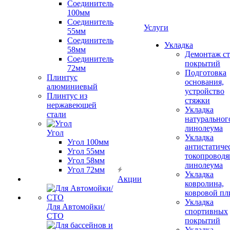
Соединитель
100мм
Соединитель
Услуги
55мм
Соединитель
Укладка
58мм
Демонтаж с
Соединитель
покрытий
72мм
Подготовка
Плинтус
основания,
алюминиевый
устройство
Плинтус из
стяжки
нержавеющей
Укладка
стали
натуральног
линолеума
Угол
Укладка
Угол 100мм
антистатиче
Угол 55мм
токопроводя
Угол 58мм
линолеума
Угол 72мм
Укладка
Акции
ковролина,
ковровой пл
Укладка
Для Автомойки/
спортивных
СТО
покрытий
Укладка