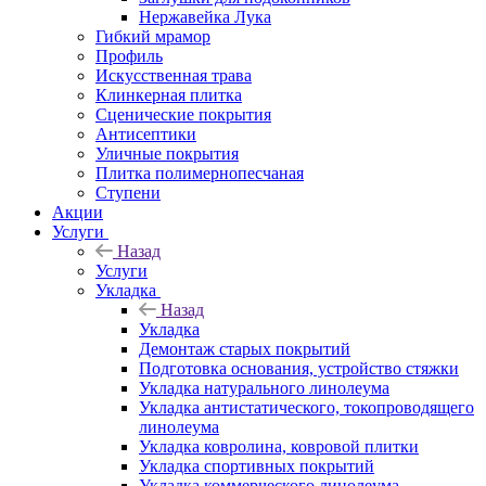
Нержавейка Лука
Гибкий мрамор
Профиль
Искусственная трава
Клинкерная плитка
Сценические покрытия
Антисептики
Уличные покрытия
Плитка полимернопесчаная
Ступени
Акции
Услуги
Назад
Услуги
Укладка
Назад
Укладка
Демонтаж старых покрытий
Подготовка основания, устройство стяжки
Укладка натурального линолеума
Укладка антистатического, токопроводящего
линолеума
Укладка ковролина, ковровой плитки
Укладка спортивных покрытий
Укладка коммерческого линолеума