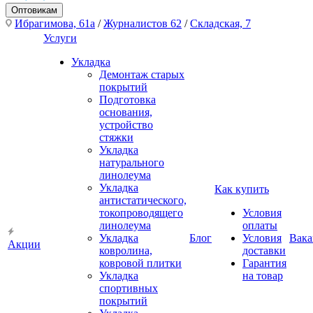
Оптовикам
Ибрагимова, 61а
/
Журналистов 62
/
Складская, 7
Услуги
Укладка
Демонтаж старых
покрытий
Подготовка
основания,
устройство
стяжки
Укладка
натурального
линолеума
Укладка
Как купить
антистатического,
токопроводящего
Условия
линолеума
оплаты
Укладка
Блог
Условия
Вака
Акции
ковролина,
доставки
ковровой плитки
Гарантия
Укладка
на товар
спортивных
покрытий