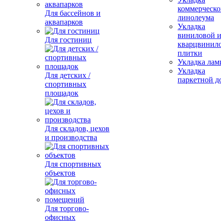
коммерческо
Для бассейнов и
линолеума
аквапарков
Укладка
виниловой 
Для гостиниц
кварцвинил
плитки
Укладка лам
Укладка
Для детских /
паркетной д
спортивных
площадок
Для складов, цехов
и производства
Для спортивных
объектов
Для торгово-
офисных