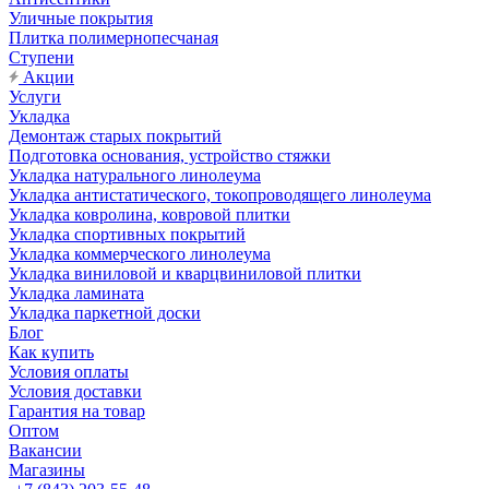
Уличные покрытия
Плитка полимернопесчаная
Ступени
Акции
Услуги
Укладка
Демонтаж старых покрытий
Подготовка основания, устройство стяжки
Укладка натурального линолеума
Укладка антистатического, токопроводящего линолеума
Укладка ковролина, ковровой плитки
Укладка спортивных покрытий
Укладка коммерческого линолеума
Укладка виниловой и кварцвиниловой плитки
Укладка ламината
Укладка паркетной доски
Блог
Как купить
Условия оплаты
Условия доставки
Гарантия на товар
Оптом
Вакансии
Магазины