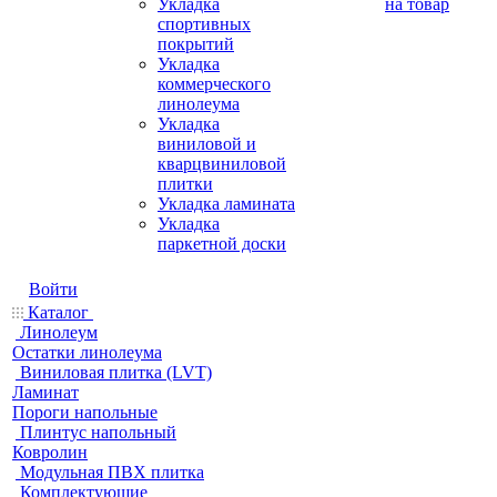
Укладка
на товар
спортивных
покрытий
Укладка
коммерческого
линолеума
Укладка
виниловой и
кварцвиниловой
плитки
Укладка ламината
Укладка
паркетной доски
Войти
Каталог
Линолеум
Остатки линолеума
Виниловая плитка (LVT)
Ламинат
Пороги напольные
Плинтус напольный
Ковролин
Модульная ПВХ плитка
Комплектующие