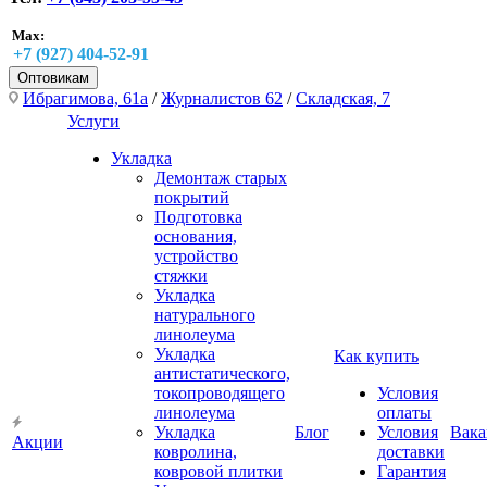
Max:
+7 (927) 404-52-91
Оптовикам
Ибрагимова, 61а
/
Журналистов 62
/
Складская, 7
Услуги
Укладка
Демонтаж старых
покрытий
Подготовка
основания,
устройство
стяжки
Укладка
натурального
линолеума
Укладка
Как купить
антистатического,
токопроводящего
Условия
линолеума
оплаты
Укладка
Блог
Условия
Вака
Акции
ковролина,
доставки
ковровой плитки
Гарантия