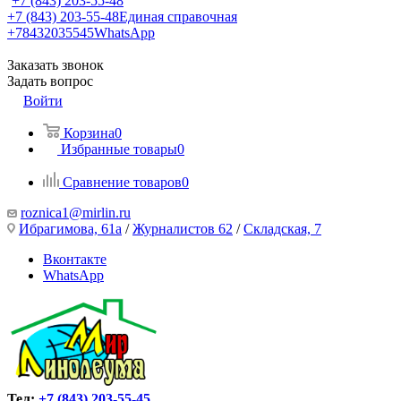
+7 (843) 203-55-48
+7 (843) 203-55-48
Единая справочная
+78432035545
WhatsApp
Заказать звонок
Задать вопрос
Войти
Корзина
0
Избранные товары
0
Сравнение товаров
0
roznica1@mirlin.ru
Ибрагимова, 61а
/
Журналистов 62
/
Складская, 7
Вконтакте
WhatsApp
Тел:
+7 (843) 203-55-45