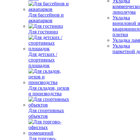
Укладка
коммерческо
линолеума
Для бассейнов и
Укладка
аквапарков
виниловой 
кварцвинил
Для гостиниц
плитки
Укладка лам
Укладка
паркетной д
Для детских /
спортивных
площадок
Для складов, цехов
и производства
Для спортивных
объектов
Для торгово-