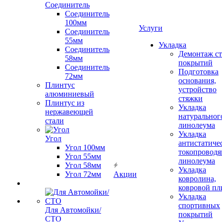
Соединитель
Соединитель
100мм
Услуги
Соединитель
55мм
Укладка
Соединитель
Демонтаж с
58мм
покрытий
Соединитель
Подготовка
72мм
основания,
Плинтус
устройство
алюминиевый
стяжки
Плинтус из
Укладка
нержавеющей
натуральног
стали
линолеума
Укладка
Угол
антистатиче
Угол 100мм
токопроводя
Угол 55мм
линолеума
Угол 58мм
Укладка
Угол 72мм
Акции
ковролина,
ковровой пл
Укладка
спортивных
Для Автомойки/
покрытий
СТО