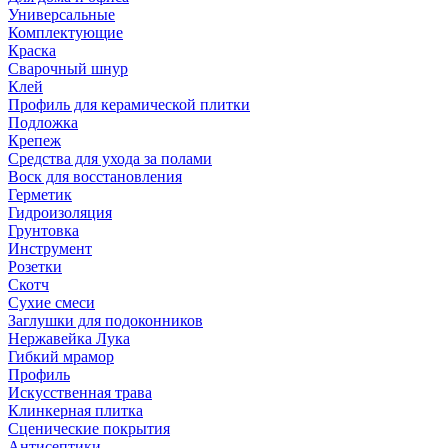
Универсальные
Комплектующие
Краска
Сварочный шнур
Клей
Профиль для керамической плитки
Подложка
Крепеж
Средства для ухода за полами
Воск для восстановления
Герметик
Гидроизоляция
Грунтовка
Инструмент
Розетки
Скотч
Сухие смеси
Заглушки для подоконников
Нержавейка Лука
Гибкий мрамор
Профиль
Искусственная трава
Клинкерная плитка
Сценические покрытия
Антисептики