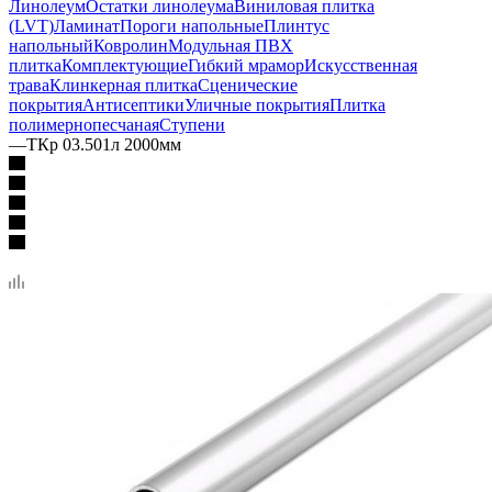
Линолеум
Остатки линолеума
Виниловая плитка
(LVT)
Ламинат
Пороги напольные
Плинтус
напольный
Ковролин
Модульная ПВХ
плитка
Комплектующие
Гибкий мрамор
Искусственная
трава
Клинкерная плитка
Сценические
покрытия
Антисептики
Уличные покрытия
Плитка
полимернопесчаная
Ступени
—
ТКр 03.501л 2000мм