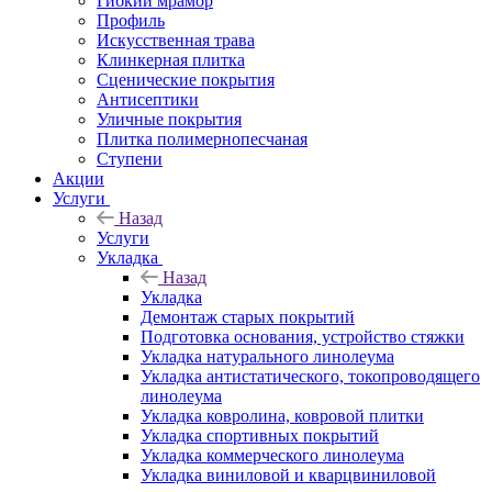
Гибкий мрамор
Профиль
Искусственная трава
Клинкерная плитка
Сценические покрытия
Антисептики
Уличные покрытия
Плитка полимернопесчаная
Ступени
Акции
Услуги
Назад
Услуги
Укладка
Назад
Укладка
Демонтаж старых покрытий
Подготовка основания, устройство стяжки
Укладка натурального линолеума
Укладка антистатического, токопроводящего
линолеума
Укладка ковролина, ковровой плитки
Укладка спортивных покрытий
Укладка коммерческого линолеума
Укладка виниловой и кварцвиниловой