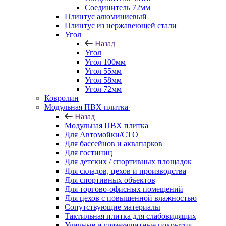
Соединитель 72мм
Плинтус алюминиевый
Плинтус из нержавеющей стали
Угол
Назад
Угол
Угол 100мм
Угол 55мм
Угол 58мм
Угол 72мм
Ковролин
Модульная ПВХ плитка
Назад
Модульная ПВХ плитка
Для Автомойки/СТО
Для бассейнов и аквапарков
Для гостиниц
Для детских / спортивных площадок
Для складов, цехов и производства
Для спортивных объектов
Для торгово-офисных помещений
Для цехов с повышенной влажностью
Сопутствующие материалы
Тактильная плитка для слабовидящих
Уличные и грязезащитные покрытия