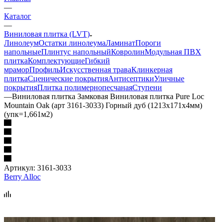
—
Каталог
—
Виниловая плитка (LVT)
Линолеум
Остатки линолеума
Ламинат
Пороги
напольные
Плинтус напольный
Ковролин
Модульная ПВХ
плитка
Комплектующие
Гибкий
мрамор
Профиль
Искусственная трава
Клинкерная
плитка
Сценические покрытия
Антисептики
Уличные
покрытия
Плитка полимернопесчаная
Ступени
—
Виниловая плитка Замковая Виниловая плитка Pure Loc
Mountain Oak (арт 3161-3033) Горный дуб (1213х171х4мм)
(упк=1,661м2)
Артикул:
3161-3033
Berry Alloc