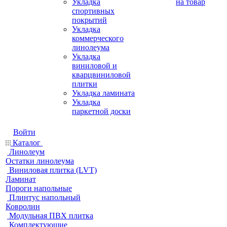
Укладка
на товар
спортивных
покрытий
Укладка
коммерческого
линолеума
Укладка
виниловой и
кварцвиниловой
плитки
Укладка ламината
Укладка
паркетной доски
Войти
Каталог
Линолеум
Остатки линолеума
Виниловая плитка (LVT)
Ламинат
Пороги напольные
Плинтус напольный
Ковролин
Модульная ПВХ плитка
Комплектующие