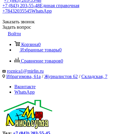
+7 (843) 203-55-48
+7 (843) 203-55-48
Единая справочная
+78432035545
WhatsApp
Заказать звонок
Задать вопрос
Войти
Корзина
0
Избранные товары
0
Сравнение товаров
0
roznica1@mirlin.ru
Ибрагимова, 61а
/
Журналистов 62
/
Складская, 7
Вконтакте
WhatsApp
Тел:
+7 (843) 203-55-45