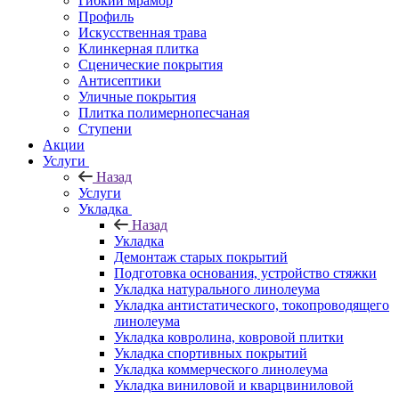
Гибкий мрамор
Профиль
Искусственная трава
Клинкерная плитка
Сценические покрытия
Антисептики
Уличные покрытия
Плитка полимернопесчаная
Ступени
Акции
Услуги
Назад
Услуги
Укладка
Назад
Укладка
Демонтаж старых покрытий
Подготовка основания, устройство стяжки
Укладка натурального линолеума
Укладка антистатического, токопроводящего
линолеума
Укладка ковролина, ковровой плитки
Укладка спортивных покрытий
Укладка коммерческого линолеума
Укладка виниловой и кварцвиниловой