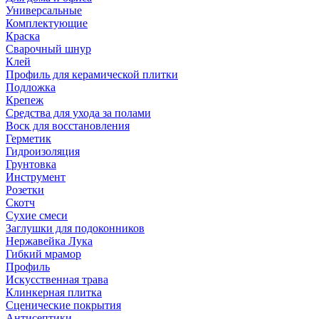
Универсальные
Комплектующие
Краска
Сварочный шнур
Клей
Профиль для керамической плитки
Подложка
Крепеж
Средства для ухода за полами
Воск для восстановления
Герметик
Гидроизоляция
Грунтовка
Инструмент
Розетки
Скотч
Сухие смеси
Заглушки для подоконников
Нержавейка Лука
Гибкий мрамор
Профиль
Искусственная трава
Клинкерная плитка
Сценические покрытия
Антисептики