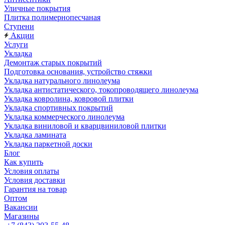
Уличные покрытия
Плитка полимернопесчаная
Ступени
Акции
Услуги
Укладка
Демонтаж старых покрытий
Подготовка основания, устройство стяжки
Укладка натурального линолеума
Укладка антистатического, токопроводящего линолеума
Укладка ковролина, ковровой плитки
Укладка спортивных покрытий
Укладка коммерческого линолеума
Укладка виниловой и кварцвиниловой плитки
Укладка ламината
Укладка паркетной доски
Блог
Как купить
Условия оплаты
Условия доставки
Гарантия на товар
Оптом
Вакансии
Магазины