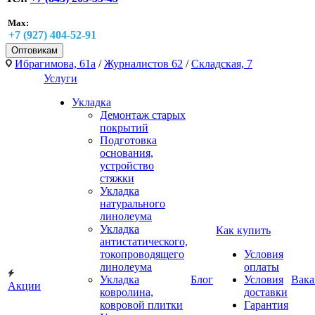
Max:
+7 (927) 404-52-91
Оптовикам
Ибрагимова, 61а
/
Журналистов 62
/
Складская, 7
Услуги
Укладка
Демонтаж старых
покрытий
Подготовка
основания,
устройство
стяжки
Укладка
натурального
линолеума
Укладка
Как купить
антистатического,
токопроводящего
Условия
линолеума
оплаты
Укладка
Блог
Условия
Вака
Акции
ковролина,
доставки
ковровой плитки
Гарантия