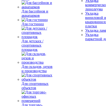
Укладка
коммерческо
линолеума
Для бассейнов и
Укладка
аквапарков
виниловой 
кварцвинил
Для гостиниц
плитки
Укладка лам
Укладка
паркетной д
Для детских /
спортивных
площадок
Для складов, цехов
и производства
Для спортивных
объектов
Для торгово-