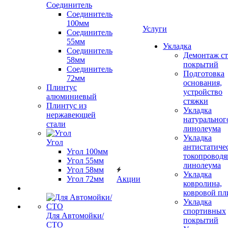
Соединитель
Соединитель
100мм
Услуги
Соединитель
55мм
Укладка
Соединитель
Демонтаж с
58мм
покрытий
Соединитель
Подготовка
72мм
основания,
Плинтус
устройство
алюминиевый
стяжки
Плинтус из
Укладка
нержавеющей
натуральног
стали
линолеума
Укладка
Угол
антистатиче
Угол 100мм
токопроводя
Угол 55мм
линолеума
Угол 58мм
Укладка
Угол 72мм
Акции
ковролина,
ковровой пл
Укладка
спортивных
Для Автомойки/
покрытий
СТО