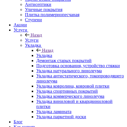
Антисептики
Уличные покрытия
Плитка полимернопесчаная
Ступени
Акции
Услуги
Назад
Услуги
Укладка
Назад
Укладка
Демонтаж старых покрытий
Подготовка основания, устройство стяжки
Укладка натурального линолеума
Укладка антистатического, токопроводящего
линолеума
Укладка ковролина, ковровой плитки
Укладка спортивных покрытий
Укладка коммерческого линолеума
Укладка виниловой и кварцвиниловой
плитки
Укладка ламината
Укладка паркетной доски
Блог
Как купить