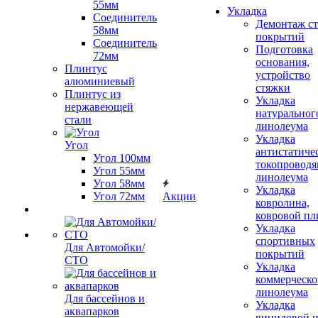
55мм
Укладка
Соединитель
Демонтаж с
58мм
покрытий
Соединитель
Подготовка
72мм
основания,
Плинтус
устройство
алюминиевый
стяжки
Плинтус из
Укладка
нержавеющей
натуральног
стали
линолеума
Укладка
Угол
антистатиче
Угол 100мм
токопроводя
Угол 55мм
линолеума
Угол 58мм
Укладка
Угол 72мм
Акции
ковролина,
ковровой пл
Укладка
спортивных
Для Автомойки/
покрытий
СТО
Укладка
коммерческо
линолеума
Для бассейнов и
Укладка
аквапарков
виниловой 