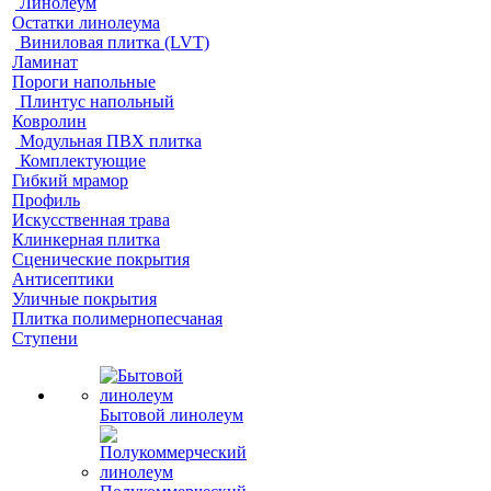
Линолеум
Остатки линолеума
Виниловая плитка (LVT)
Ламинат
Пороги напольные
Плинтус напольный
Ковролин
Модульная ПВХ плитка
Комплектующие
Гибкий мрамор
Профиль
Искусственная трава
Клинкерная плитка
Сценические покрытия
Антисептики
Уличные покрытия
Плитка полимернопесчаная
Ступени
Бытовой линолеум