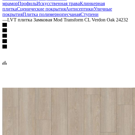
мрамор
Профиль
Искусственная трава
Клинкерная
плитка
Сценические покрытия
Антисептики
Уличные
покрытия
Плитка полимернопесчаная
Ступени
—
LVT плитка Замковая Mod Transform CL Verdon Oak 24232