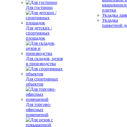
кварцвинил
Для гостиниц
плитки
Укладка лам
Укладка
паркетной д
Для детских /
спортивных
площадок
Для складов, цехов
и производства
Для спортивных
объектов
Для торгово-
офисных
помещений