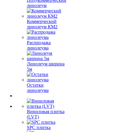
Полукоммерческий
линолеум
Коммерческий
линолеум КМ2
Распродажа
линолеума
Линолеум ширина
5м
Остатки
линолеума
Виниловая плитка
(LVT)
SPC плитка