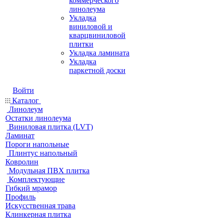
коммерческого
линолеума
Укладка
виниловой и
кварцвиниловой
плитки
Укладка ламината
Укладка
паркетной доски
Войти
Каталог
Линолеум
Остатки линолеума
Виниловая плитка (LVT)
Ламинат
Пороги напольные
Плинтус напольный
Ковролин
Модульная ПВХ плитка
Комплектующие
Гибкий мрамор
Профиль
Искусственная трава
Клинкерная плитка