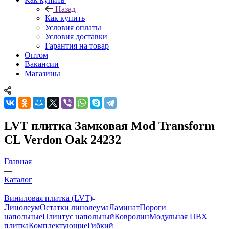
Назад
Как купить
Условия оплаты
Условия доставки
Гарантия на товар
Оптом
Вакансии
Магазины
LVT плитка Замковая Mod Transform
CL Verdon Oak 24232
Главная
—
Каталог
—
Виниловая плитка (LVT)
Линолеум
Остатки линолеума
Ламинат
Пороги
напольные
Плинтус напольный
Ковролин
Модульная ПВХ
плитка
Комплектующие
Гибкий