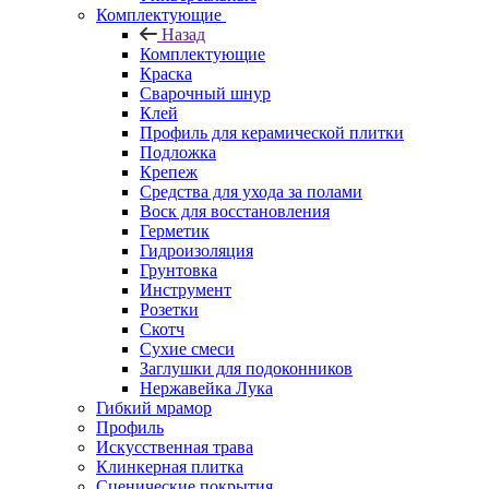
Комплектующие
Назад
Комплектующие
Краска
Сварочный шнур
Клей
Профиль для керамической плитки
Подложка
Крепеж
Средства для ухода за полами
Воск для восстановления
Герметик
Гидроизоляция
Грунтовка
Инструмент
Розетки
Скотч
Сухие смеси
Заглушки для подоконников
Нержавейка Лука
Гибкий мрамор
Профиль
Искусственная трава
Клинкерная плитка
Сценические покрытия