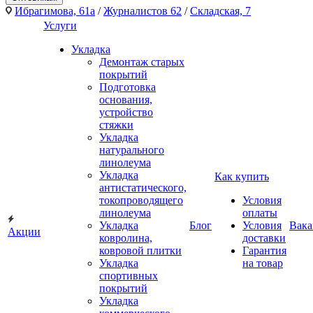
Ибрагимова, 61а
/
Журналистов 62
/
Складская, 7
Услуги
Укладка
Демонтаж старых
покрытий
Подготовка
основания,
устройство
стяжки
Укладка
натурального
линолеума
Укладка
Как купить
антистатического,
токопроводящего
Условия
линолеума
оплаты
Укладка
Блог
Условия
Вака
Акции
ковролина,
доставки
ковровой плитки
Гарантия
Укладка
на товар
спортивных
покрытий
Укладка