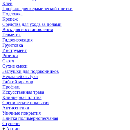
Клей
Профиль для керамической плитки
Подложка
Крепеж
Средства для ухода за полами
Воск для восстановления
Герметик
Гидроизоляция
Грунтовка
Инструмент
Розетки
Скотч
Сухие смеси
Заглушки для подоконников
Нержавейка Лука
Гибкий мрамор
Профиль
Искусственная трава
Клинкерная плитка
Сценические покрытия
Антисептики
Уличные покрытия
Плитка полимернопесчаная
Ступени
Акции