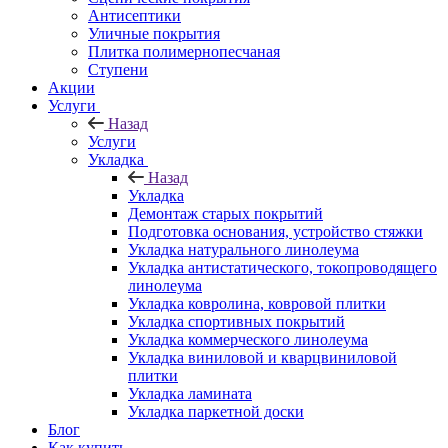
Антисептики
Уличные покрытия
Плитка полимернопесчаная
Ступени
Акции
Услуги
Назад
Услуги
Укладка
Назад
Укладка
Демонтаж старых покрытий
Подготовка основания, устройство стяжки
Укладка натурального линолеума
Укладка антистатического, токопроводящего
линолеума
Укладка ковролина, ковровой плитки
Укладка спортивных покрытий
Укладка коммерческого линолеума
Укладка виниловой и кварцвиниловой
плитки
Укладка ламината
Укладка паркетной доски
Блог
Как купить