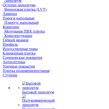
Линолеум
Остатки линолеума
Виниловая плитка (LVT)
Ламинат
Пороги напольные
Плинтус напольный
Ковролин
Модульная ПВХ плитка
Комплектующие
Гибкий мрамор
Профиль
Искусственная трава
Клинкерная плитка
Сценические покрытия
Антисептики
Уличные покрытия
Плитка полимернопесчаная
Ступени
Бытовой линолеум