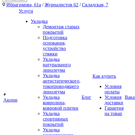
Ибрагимова, 61а
/
Журналистов 62
/
Складская, 7
Услуги
Укладка
Демонтаж старых
покрытий
Подготовка
основания,
устройство
стяжки
Укладка
натурального
линолеума
Укладка
Как купить
антистатического,
токопроводящего
Условия
линолеума
оплаты
Укладка
Блог
Условия
Вака
Акции
ковролина,
доставки
ковровой плитки
Гарантия
Укладка
на товар
спортивных
покрытий
Укладка