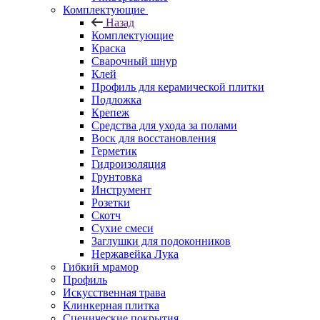
Комплектующие
Назад
Комплектующие
Краска
Сварочный шнур
Клей
Профиль для керамической плитки
Подложка
Крепеж
Средства для ухода за полами
Воск для восстановления
Герметик
Гидроизоляция
Грунтовка
Инструмент
Розетки
Скотч
Сухие смеси
Заглушки для подоконников
Нержавейка Лука
Гибкий мрамор
Профиль
Искусственная трава
Клинкерная плитка
Сценические покрытия