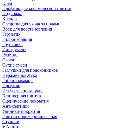
Клей
Профиль для керамической плитки
Подложка
Крепеж
Средства для ухода за полами
Воск для восстановления
Герметик
Гидроизоляция
Грунтовка
Инструмент
Розетки
Скотч
Сухие смеси
Заглушки для подоконников
Нержавейка Лука
Гибкий мрамор
Профиль
Искусственная трава
Клинкерная плитка
Сценические покрытия
Антисептики
Уличные покрытия
Плитка полимернопесчаная
Ступени
Акции