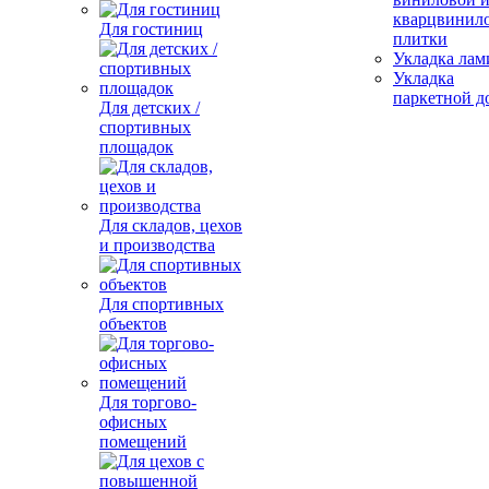
кварцвинил
Для гостиниц
плитки
Укладка лам
Укладка
паркетной д
Для детских /
спортивных
площадок
Для складов, цехов
и производства
Для спортивных
объектов
Для торгово-
офисных
помещений