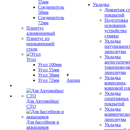
55мм
Укладка
Соединитель
Демонтаж с
58мм
покрытий
Соединитель
Подготовка
72мм
основания,
Плинтус
устройство
алюминиевый
стяжки
Плинтус из
Укладка
нержавеющей
натуральног
стали
линолеума
Укладка
Угол
антистатиче
Угол 100мм
токопроводя
Угол 55мм
линолеума
Угол 58мм
Укладка
Угол 72мм
Акции
ковролина,
ковровой пл
Укладка
спортивных
Для Автомойки/
покрытий
СТО
Укладка
коммерческо
линолеума
Для бассейнов и
Укладка
аквапарков
виниловой 