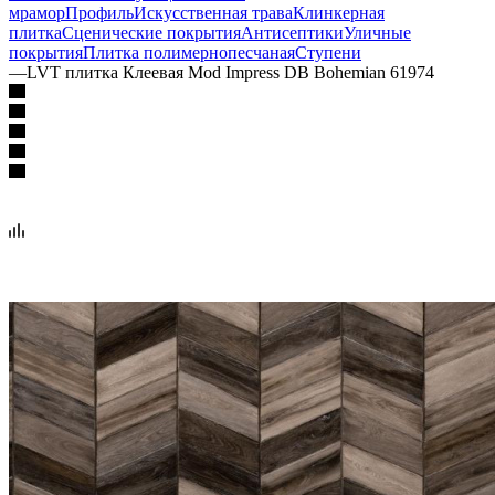
мрамор
Профиль
Искусственная трава
Клинкерная
плитка
Сценические покрытия
Антисептики
Уличные
покрытия
Плитка полимернопесчаная
Ступени
—
LVT плитка Клеевая Mod Impress DB Bohemian 61974