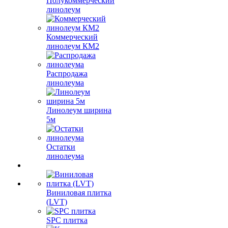
Полукоммерческий
линолеум
Коммерческий
линолеум КМ2
Распродажа
линолеума
Линолеум ширина
5м
Остатки
линолеума
Виниловая плитка
(LVT)
SPC плитка