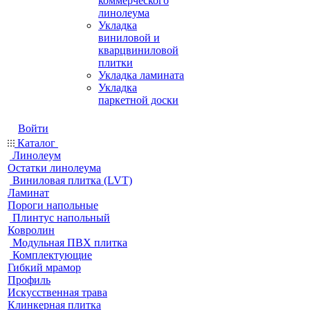
коммерческого
линолеума
Укладка
виниловой и
кварцвиниловой
плитки
Укладка ламината
Укладка
паркетной доски
Войти
Каталог
Линолеум
Остатки линолеума
Виниловая плитка (LVT)
Ламинат
Пороги напольные
Плинтус напольный
Ковролин
Модульная ПВХ плитка
Комплектующие
Гибкий мрамор
Профиль
Искусственная трава
Клинкерная плитка