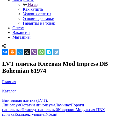
Назад
Как купить
Условия оплаты
Условия доставки
Гарантия на товар
Оптом
Вакансии
Магазины
LVT плитка Клеевая Mod Impress DB
Bohemian 61974
Главная
—
Каталог
—
Виниловая плитка (LVT)
Линолеум
Остатки линолеума
Ламинат
Пороги
напольные
Плинтус напольный
Ковролин
Модульная ПВХ
плитка
Комплектующие
Гибкий