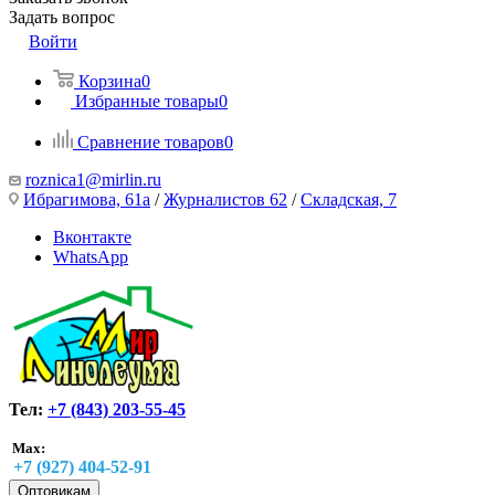
Задать вопрос
Войти
Корзина
0
Избранные товары
0
Сравнение товаров
0
roznica1@mirlin.ru
Ибрагимова, 61а
/
Журналистов 62
/
Складская, 7
Вконтакте
WhatsApp
Тел:
+7 (843) 203-55-45
Max:
+7 (927) 404-52-91
Оптовикам