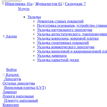
Ибрагимова, 61а
/
Журналистов 62
/
Складская, 7
Услуги
Укладка
Демонтаж старых покрытий
Подготовка основания, устройство стяжк
Укладка натурального линолеума
Укладка антистатического, токопроводящ
Акции
Укладка ковролина, ковровой плитки
Укладка спортивных покрытий
Укладка коммерческого линолеума
Укладка виниловой и кварцвиниловой пл
Укладка ламината
Укладка паркетной доски
Войти
Каталог
Линолеум
Остатки линолеума
Виниловая плитка (LVT)
Ламинат
Пороги напольные
Плинтус напольный
Ковролин