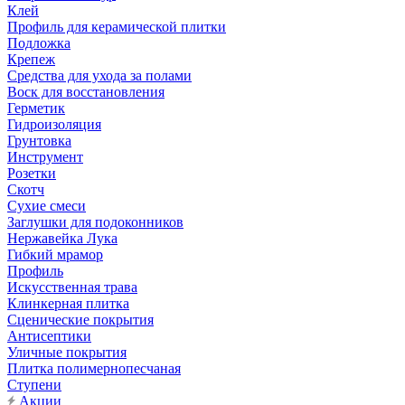
Клей
Профиль для керамической плитки
Подложка
Крепеж
Средства для ухода за полами
Воск для восстановления
Герметик
Гидроизоляция
Грунтовка
Инструмент
Розетки
Скотч
Сухие смеси
Заглушки для подоконников
Нержавейка Лука
Гибкий мрамор
Профиль
Искусственная трава
Клинкерная плитка
Сценические покрытия
Антисептики
Уличные покрытия
Плитка полимернопесчаная
Ступени
Акции