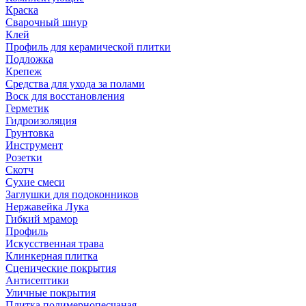
Краска
Сварочный шнур
Клей
Профиль для керамической плитки
Подложка
Крепеж
Средства для ухода за полами
Воск для восстановления
Герметик
Гидроизоляция
Грунтовка
Инструмент
Розетки
Скотч
Сухие смеси
Заглушки для подоконников
Нержавейка Лука
Гибкий мрамор
Профиль
Искусственная трава
Клинкерная плитка
Сценические покрытия
Антисептики
Уличные покрытия
Плитка полимернопесчаная