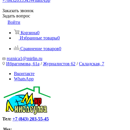
+78432035545
WhatsApp
Заказать звонок
Задать вопрос
Войти
Корзина
0
Избранные товары
0
Сравнение товаров
0
roznica1@mirlin.ru
Ибрагимова, 61а
/
Журналистов 62
/
Складская, 7
Вконтакте
WhatsApp
Тел:
+7 (843) 203-55-45
Max: