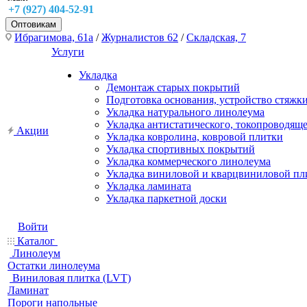
+7 (927) 404-52-91
Оптовикам
Ибрагимова, 61а
/
Журналистов 62
/
Складская, 7
Услуги
Укладка
Демонтаж старых покрытий
Подготовка основания, устройство стяжк
Укладка натурального линолеума
Укладка антистатического, токопроводящ
Акции
Укладка ковролина, ковровой плитки
Укладка спортивных покрытий
Укладка коммерческого линолеума
Укладка виниловой и кварцвиниловой пл
Укладка ламината
Укладка паркетной доски
Войти
Каталог
Линолеум
Остатки линолеума
Виниловая плитка (LVT)
Ламинат
Пороги напольные