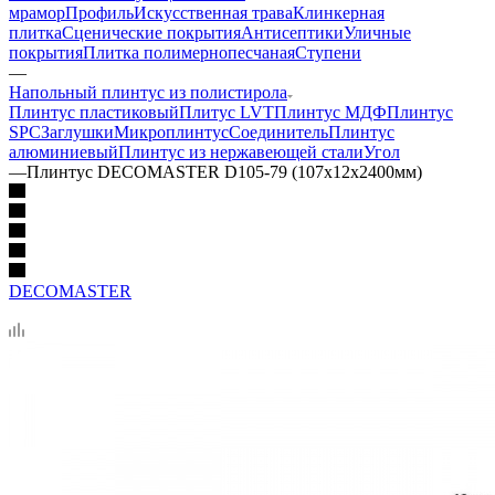
мрамор
Профиль
Искусственная трава
Клинкерная
плитка
Сценические покрытия
Антисептики
Уличные
покрытия
Плитка полимернопесчаная
Ступени
—
Напольный плинтус из полистирола
Плинтус пластиковый
Плитус LVT
Плинтус МДФ
Плинтус
SPC
Заглушки
Микроплинтус
Соединитель
Плинтус
алюминиевый
Плинтус из нержавеющей стали
Угол
—
Плинтус DECOMASTER D105-79 (107х12х2400мм)
DECOMASTER