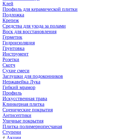
Клей
Профиль для керамической плитки
Подложка
Крепеж
Средства для ухода за полами
Воск для восстановления
Герметик
Гидроизоляция
Грунтовка
Инструмент
Розетки
Скотч
Сухие смеси
Заглушки для подоконников
Нержавейка Лука
Гибкий мрамор
Профиль
Искусственная трава
Клинкерная плитка
Сценические покрытия
Антисептики
Уличные покрытия
Плитка полимернопесчаная
Ступени
Акции