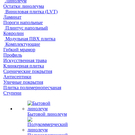
Линолеум
Остатки линолеума
Виниловая плитка (LVT)
Ламинат
Пороги напольные
Плинтус напольный
Ковролин
Модульная ПВХ плитка
Комплектующие
Гибкий мрамор
Профиль
Искусственная трава
Клинкерная плитка
Сценические покрытия
Антисептики
Уличные покрытия
Плитка полимернопесчаная
Ступени
Бытовой линолеум