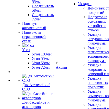
55мм
Укладка
Соединитель
Демонтаж с
58мм
покрытий
Соединитель
Подготовка
72мм
основания,
Плинтус
устройство
алюминиевый
стяжки
Плинтус из
Укладка
нержавеющей
натуральног
стали
линолеума
Укладка
Угол
антистатиче
Угол 100мм
токопроводя
Угол 55мм
линолеума
Угол 58мм
Укладка
Угол 72мм
Акции
ковролина,
ковровой пл
Укладка
спортивных
Для Автомойки/
покрытий
СТО
Укладка
коммерческо
линолеума
Для бассейнов и
Укладка
аквапарков
виниловой 