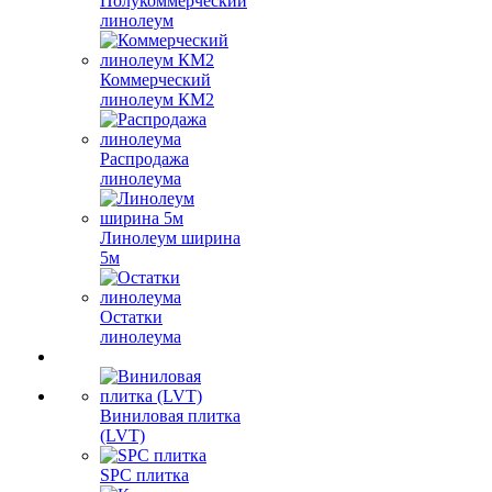
Полукоммерческий
линолеум
Коммерческий
линолеум КМ2
Распродажа
линолеума
Линолеум ширина
5м
Остатки
линолеума
Виниловая плитка
(LVT)
SPC плитка