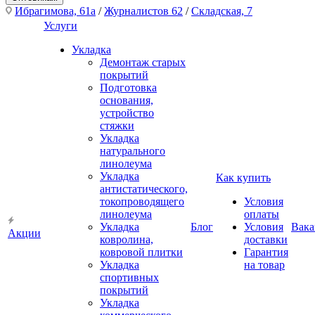
Ибрагимова, 61а
/
Журналистов 62
/
Складская, 7
Услуги
Укладка
Демонтаж старых
покрытий
Подготовка
основания,
устройство
стяжки
Укладка
натурального
линолеума
Укладка
Как купить
антистатического,
токопроводящего
Условия
линолеума
оплаты
Укладка
Блог
Условия
Вака
Акции
ковролина,
доставки
ковровой плитки
Гарантия
Укладка
на товар
спортивных
покрытий
Укладка