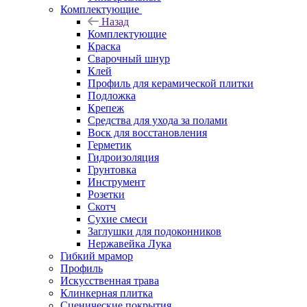
Комплектующие
Назад
Комплектующие
Краска
Сварочный шнур
Клей
Профиль для керамической плитки
Подложка
Крепеж
Средства для ухода за полами
Воск для восстановления
Герметик
Гидроизоляция
Грунтовка
Инструмент
Розетки
Скотч
Сухие смеси
Заглушки для подоконников
Нержавейка Лука
Гибкий мрамор
Профиль
Искусственная трава
Клинкерная плитка
Сценические покрытия