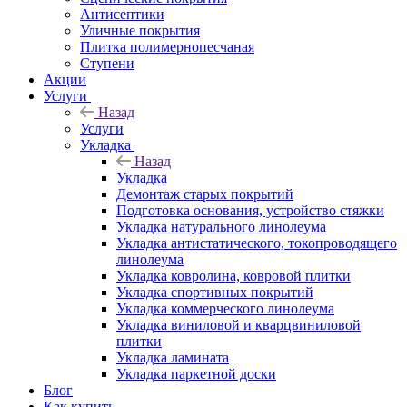
Антисептики
Уличные покрытия
Плитка полимернопесчаная
Ступени
Акции
Услуги
Назад
Услуги
Укладка
Назад
Укладка
Демонтаж старых покрытий
Подготовка основания, устройство стяжки
Укладка натурального линолеума
Укладка антистатического, токопроводящего
линолеума
Укладка ковролина, ковровой плитки
Укладка спортивных покрытий
Укладка коммерческого линолеума
Укладка виниловой и кварцвиниловой
плитки
Укладка ламината
Укладка паркетной доски
Блог
Как купить