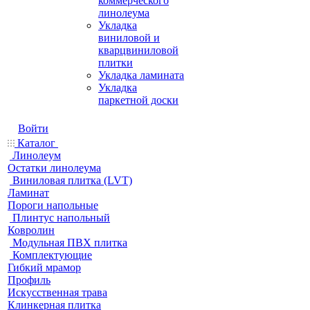
коммерческого
линолеума
Укладка
виниловой и
кварцвиниловой
плитки
Укладка ламината
Укладка
паркетной доски
Войти
Каталог
Линолеум
Остатки линолеума
Виниловая плитка (LVT)
Ламинат
Пороги напольные
Плинтус напольный
Ковролин
Модульная ПВХ плитка
Комплектующие
Гибкий мрамор
Профиль
Искусственная трава
Клинкерная плитка