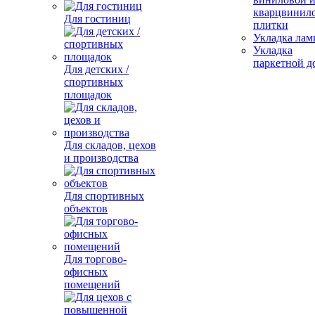
кварцвинил
Для гостиниц
плитки
Укладка лам
Укладка
паркетной д
Для детских /
спортивных
площадок
Для складов, цехов
и производства
Для спортивных
объектов
Для торгово-
офисных
помещений