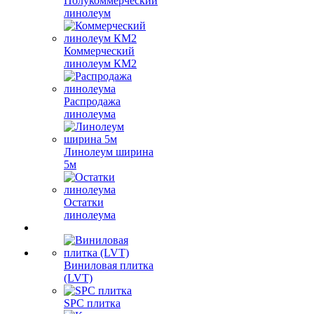
Полукоммерческий
линолеум
Коммерческий
линолеум КМ2
Распродажа
линолеума
Линолеум ширина
5м
Остатки
линолеума
Виниловая плитка
(LVT)
SPC плитка