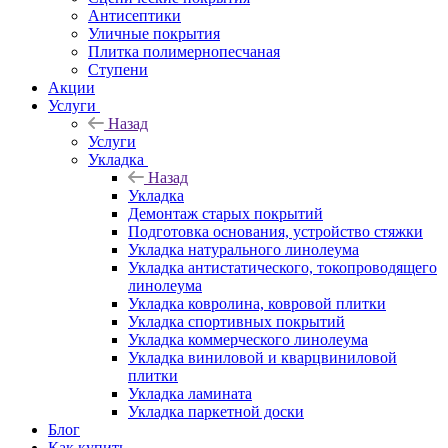
Антисептики
Уличные покрытия
Плитка полимернопесчаная
Ступени
Акции
Услуги
Назад
Услуги
Укладка
Назад
Укладка
Демонтаж старых покрытий
Подготовка основания, устройство стяжки
Укладка натурального линолеума
Укладка антистатического, токопроводящего
линолеума
Укладка ковролина, ковровой плитки
Укладка спортивных покрытий
Укладка коммерческого линолеума
Укладка виниловой и кварцвиниловой
плитки
Укладка ламината
Укладка паркетной доски
Блог
Как купить