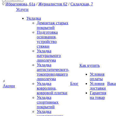
Ибрагимова, 61а
/
Журналистов 62
/
Складская, 7
Услуги
Укладка
Демонтаж старых
покрытий
Подготовка
основания,
устройство
стяжки
Укладка
натурального
линолеума
Укладка
Как купить
антистатического,
токопроводящего
Условия
линолеума
оплаты
Укладка
Блог
Условия
Вака
Акции
ковролина,
доставки
ковровой плитки
Гарантия
Укладка
на товар
спортивных
покрытий
Укладка