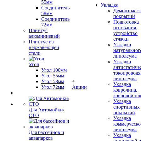
55мм
Укладка
Соединитель
Демонтаж с
58мм
покрытий
Соединитель
Подготовка
72мм
основания,
Плинтус
устройство
алюминиевый
стяжки
Плинтус из
Укладка
нержавеющей
натуральног
стали
линолеума
Укладка
Угол
антистатиче
Угол 100мм
токопроводя
Угол 55мм
линолеума
Угол 58мм
Укладка
Угол 72мм
Акции
ковролина,
ковровой пл
Укладка
спортивных
Для Автомойки/
покрытий
СТО
Укладка
коммерческо
линолеума
Для бассейнов и
Укладка
аквапарков
виниловой 