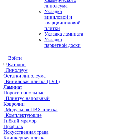
коммерческого
линолеума
Укладка
виниловой и
кварцвиниловой
плитки
Укладка ламината
Укладка
паркетной доски
Войти
Каталог
Линолеум
Остатки линолеума
Виниловая плитка (LVT)
Ламинат
Пороги напольные
Плинтус напольный
Ковролин
Модульная ПВХ плитка
Комплектующие
Гибкий мрамор
Профиль
Искусственная трава
Клинкерная плитка