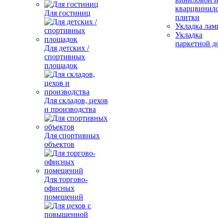
кварцвинил
Для гостиниц
плитки
Укладка лам
Укладка
паркетной д
Для детских /
спортивных
площадок
Для складов, цехов
и производства
Для спортивных
объектов
Для торгово-
офисных
помещений