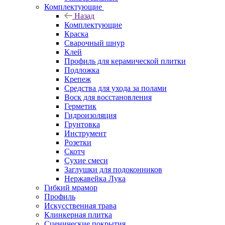
Комплектующие
Назад
Комплектующие
Краска
Сварочный шнур
Клей
Профиль для керамической плитки
Подложка
Крепеж
Средства для ухода за полами
Воск для восстановления
Герметик
Гидроизоляция
Грунтовка
Инструмент
Розетки
Скотч
Сухие смеси
Заглушки для подоконников
Нержавейка Лука
Гибкий мрамор
Профиль
Искусственная трава
Клинкерная плитка
Сценические покрытия