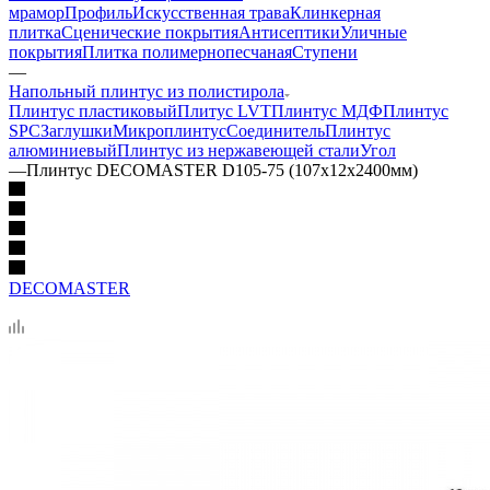
мрамор
Профиль
Искусственная трава
Клинкерная
плитка
Сценические покрытия
Антисептики
Уличные
покрытия
Плитка полимернопесчаная
Ступени
—
Напольный плинтус из полистирола
Плинтус пластиковый
Плитус LVT
Плинтус МДФ
Плинтус
SPC
Заглушки
Микроплинтус
Соединитель
Плинтус
алюминиевый
Плинтус из нержавеющей стали
Угол
—
Плинтус DECOMASTER D105-75 (107х12х2400мм)
DECOMASTER