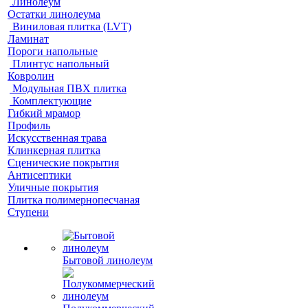
Линолеум
Остатки линолеума
Виниловая плитка (LVT)
Ламинат
Пороги напольные
Плинтус напольный
Ковролин
Модульная ПВХ плитка
Комплектующие
Гибкий мрамор
Профиль
Искусственная трава
Клинкерная плитка
Сценические покрытия
Антисептики
Уличные покрытия
Плитка полимернопесчаная
Ступени
Бытовой линолеум