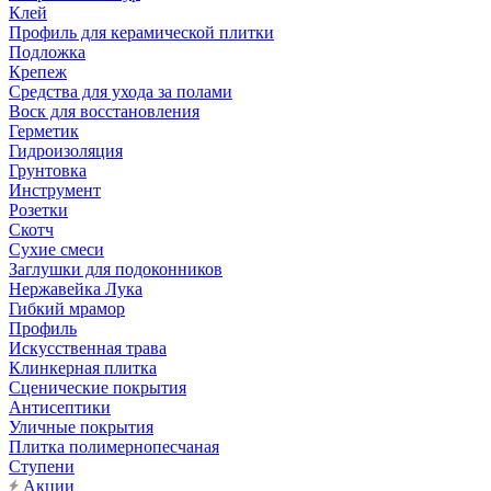
Клей
Профиль для керамической плитки
Подложка
Крепеж
Средства для ухода за полами
Воск для восстановления
Герметик
Гидроизоляция
Грунтовка
Инструмент
Розетки
Скотч
Сухие смеси
Заглушки для подоконников
Нержавейка Лука
Гибкий мрамор
Профиль
Искусственная трава
Клинкерная плитка
Сценические покрытия
Антисептики
Уличные покрытия
Плитка полимернопесчаная
Ступени
Акции