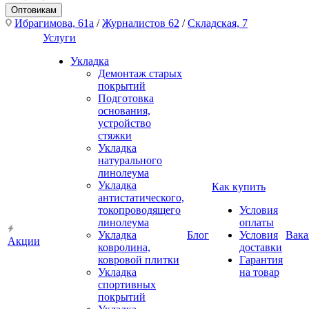
Оптовикам
Ибрагимова, 61а
/
Журналистов 62
/
Складская, 7
Услуги
Укладка
Демонтаж старых
покрытий
Подготовка
основания,
устройство
стяжки
Укладка
натурального
линолеума
Укладка
Как купить
антистатического,
токопроводящего
Условия
линолеума
оплаты
Укладка
Блог
Условия
Вака
Акции
ковролина,
доставки
ковровой плитки
Гарантия
Укладка
на товар
спортивных
покрытий