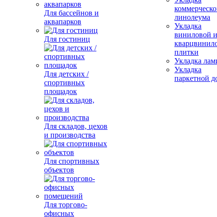
коммерческо
Для бассейнов и
линолеума
аквапарков
Укладка
виниловой 
Для гостиниц
кварцвинил
плитки
Укладка лам
Укладка
Для детских /
паркетной д
спортивных
площадок
Для складов, цехов
и производства
Для спортивных
объектов
Для торгово-
офисных