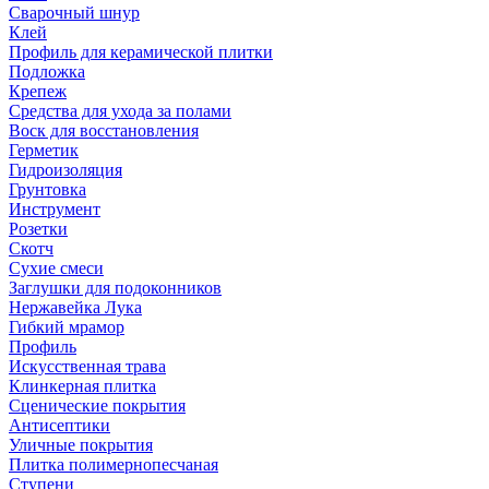
Сварочный шнур
Клей
Профиль для керамической плитки
Подложка
Крепеж
Средства для ухода за полами
Воск для восстановления
Герметик
Гидроизоляция
Грунтовка
Инструмент
Розетки
Скотч
Сухие смеси
Заглушки для подоконников
Нержавейка Лука
Гибкий мрамор
Профиль
Искусственная трава
Клинкерная плитка
Сценические покрытия
Антисептики
Уличные покрытия
Плитка полимернопесчаная
Ступени