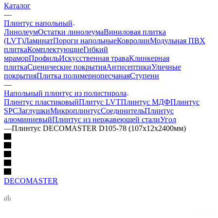
Каталог
—
Плинтус напольный
Линолеум
Остатки линолеума
Виниловая плитка
(LVT)
Ламинат
Пороги напольные
Ковролин
Модульная ПВХ
плитка
Комплектующие
Гибкий
мрамор
Профиль
Искусственная трава
Клинкерная
плитка
Сценические покрытия
Антисептики
Уличные
покрытия
Плитка полимернопесчаная
Ступени
—
Напольный плинтус из полистирола
Плинтус пластиковый
Плитус LVT
Плинтус МДФ
Плинтус
SPC
Заглушки
Микроплинтус
Соединитель
Плинтус
алюминиевый
Плинтус из нержавеющей стали
Угол
—
Плинтус DECOMASTER D105-78 (107х12х2400мм)
DECOMASTER