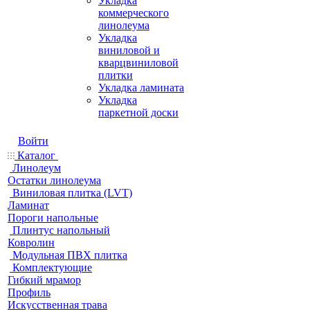
Укладка
коммерческого
линолеума
Укладка
виниловой и
кварцвиниловой
плитки
Укладка ламината
Укладка
паркетной доски
Войти
Каталог
Линолеум
Остатки линолеума
Виниловая плитка (LVT)
Ламинат
Пороги напольные
Плинтус напольный
Ковролин
Модульная ПВХ плитка
Комплектующие
Гибкий мрамор
Профиль
Искусственная трава