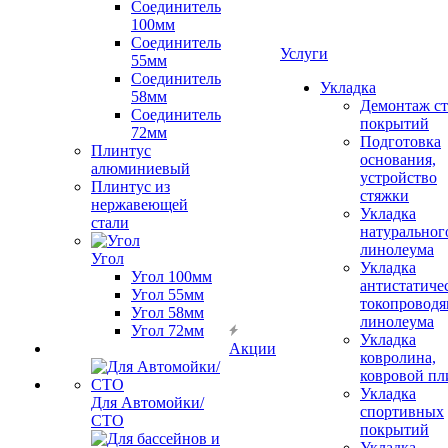
Соединитель
100мм
Соединитель
Услуги
55мм
Соединитель
Укладка
58мм
Демонтаж с
Соединитель
покрытий
72мм
Подготовка
Плинтус
основания,
алюминиевый
устройство
Плинтус из
стяжки
нержавеющей
Укладка
стали
натуральног
линолеума
Угол
Укладка
Угол 100мм
антистатиче
Угол 55мм
токопроводя
Угол 58мм
линолеума
Угол 72мм
Укладка
Акции
ковролина,
ковровой пл
Укладка
Для Автомойки/
спортивных
СТО
покрытий
Укладка