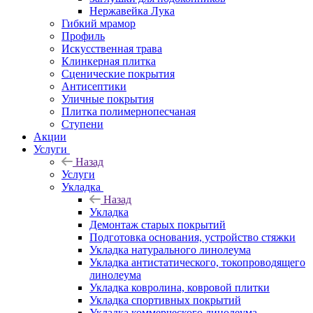
Нержавейка Лука
Гибкий мрамор
Профиль
Искусственная трава
Клинкерная плитка
Сценические покрытия
Антисептики
Уличные покрытия
Плитка полимернопесчаная
Ступени
Акции
Услуги
Назад
Услуги
Укладка
Назад
Укладка
Демонтаж старых покрытий
Подготовка основания, устройство стяжки
Укладка натурального линолеума
Укладка антистатического, токопроводящего
линолеума
Укладка ковролина, ковровой плитки
Укладка спортивных покрытий
Укладка коммерческого линолеума