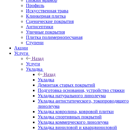
Гибкий мрамор
Профиль
Искусственная трава
Клинкерная плитка
Сценические покрытия
Антисептики
Уличные покрытия
Плитка полимернопесчаная
Ступени
Акции
Услуги
Назад
Услуги
Укладка
Назад
Укладка
Демонтаж старых покрытий
Подготовка основания, устройство стяжки
Укладка натурального линолеума
Укладка антистатического, токопроводящего
линолеума
Укладка ковролина, ковровой плитки
Укладка спортивных покрытий
Укладка коммерческого линолеума
Укладка виниловой и кварцвиниловой