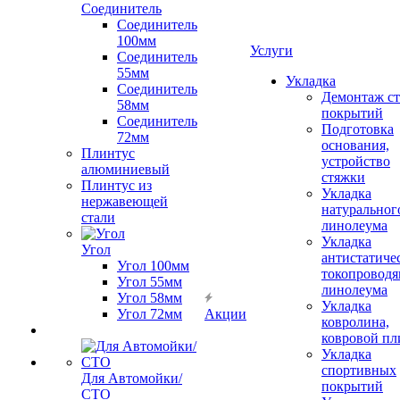
Соединитель
Соединитель
100мм
Услуги
Соединитель
55мм
Укладка
Соединитель
Демонтаж с
58мм
покрытий
Соединитель
Подготовка
72мм
основания,
Плинтус
устройство
алюминиевый
стяжки
Плинтус из
Укладка
нержавеющей
натуральног
стали
линолеума
Укладка
Угол
антистатиче
Угол 100мм
токопроводя
Угол 55мм
линолеума
Угол 58мм
Укладка
Угол 72мм
Акции
ковролина,
ковровой пл
Укладка
спортивных
Для Автомойки/
покрытий
СТО