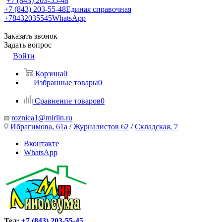
+7 (843) 203-55-48
+7 (843) 203-55-48
Единая справочная
+78432035545
WhatsApp
Заказать звонок
Задать вопрос
Войти
Корзина
0
Избранные товары
0
Сравнение товаров
0
roznica1@mirlin.ru
Ибрагимова, 61а
/
Журналистов 62
/
Складская, 7
Вконтакте
WhatsApp
Тел:
+7 (843) 203-55-45