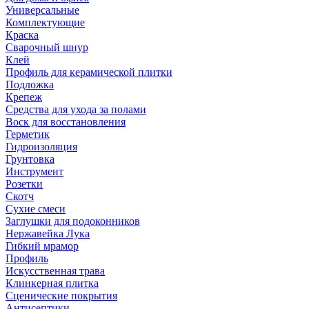
Универсальные
Комплектующие
Краска
Сварочный шнур
Клей
Профиль для керамической плитки
Подложка
Крепеж
Средства для ухода за полами
Воск для восстановления
Герметик
Гидроизоляция
Грунтовка
Инструмент
Розетки
Скотч
Сухие смеси
Заглушки для подоконников
Нержавейка Лука
Гибкий мрамор
Профиль
Искусственная трава
Клинкерная плитка
Сценические покрытия
Антисептики