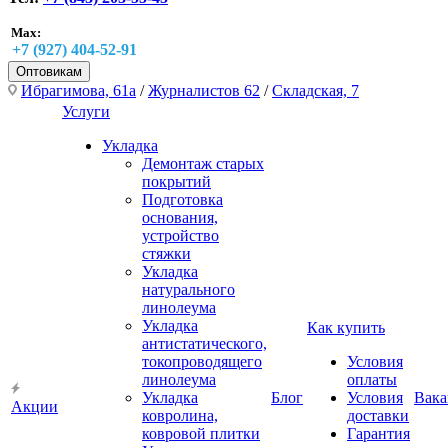
Max:
+7 (927) 404-52-91
Оптовикам
Ибрагимова, 61а
/
Журналистов 62
/
Складская, 7
Услуги
Укладка
Демонтаж старых
покрытий
Подготовка
основания,
устройство
стяжки
Укладка
натурального
линолеума
Укладка
Как купить
антистатического,
токопроводящего
Условия
линолеума
оплаты
Укладка
Блог
Условия
Вака
Акции
ковролина,
доставки
ковровой плитки
Гарантия