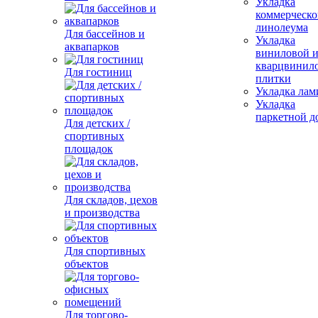
Укладка
коммерческо
линолеума
Для бассейнов и
Укладка
аквапарков
виниловой 
кварцвинил
Для гостиниц
плитки
Укладка лам
Укладка
паркетной д
Для детских /
спортивных
площадок
Для складов, цехов
и производства
Для спортивных
объектов
Для торгово-