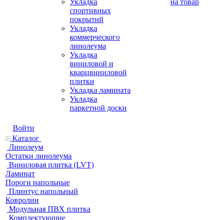
Укладка
на товар
спортивных
покрытий
Укладка
коммерческого
линолеума
Укладка
виниловой и
кварцвиниловой
плитки
Укладка ламината
Укладка
паркетной доски
Войти
Каталог
Линолеум
Остатки линолеума
Виниловая плитка (LVT)
Ламинат
Пороги напольные
Плинтус напольный
Ковролин
Модульная ПВХ плитка
Комплектующие