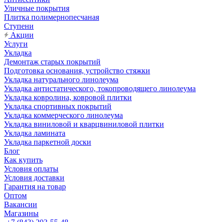
Уличные покрытия
Плитка полимернопесчаная
Ступени
Акции
Услуги
Укладка
Демонтаж старых покрытий
Подготовка основания, устройство стяжки
Укладка натурального линолеума
Укладка антистатического, токопроводящего линолеума
Укладка ковролина, ковровой плитки
Укладка спортивных покрытий
Укладка коммерческого линолеума
Укладка виниловой и кварцвиниловой плитки
Укладка ламината
Укладка паркетной доски
Блог
Как купить
Условия оплаты
Условия доставки
Гарантия на товар
Оптом
Вакансии
Магазины