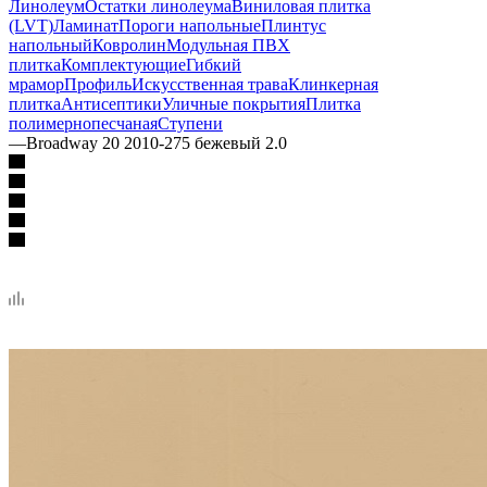
Линолеум
Остатки линолеума
Виниловая плитка
(LVT)
Ламинат
Пороги напольные
Плинтус
напольный
Ковролин
Модульная ПВХ
плитка
Комплектующие
Гибкий
мрамор
Профиль
Искусственная трава
Клинкерная
плитка
Антисептики
Уличные покрытия
Плитка
полимернопесчаная
Ступени
—
Broadway 20 2010-275 бежевый 2.0