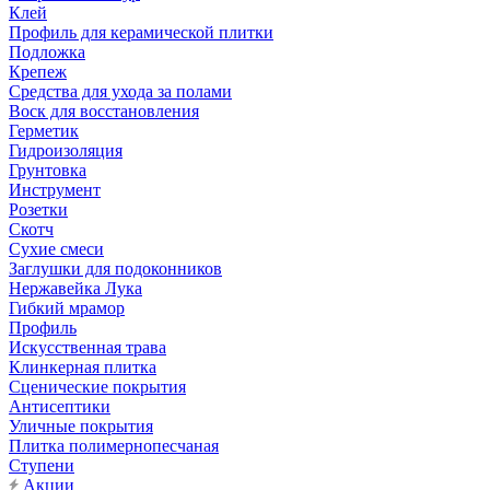
Клей
Профиль для керамической плитки
Подложка
Крепеж
Средства для ухода за полами
Воск для восстановления
Герметик
Гидроизоляция
Грунтовка
Инструмент
Розетки
Скотч
Сухие смеси
Заглушки для подоконников
Нержавейка Лука
Гибкий мрамор
Профиль
Искусственная трава
Клинкерная плитка
Сценические покрытия
Антисептики
Уличные покрытия
Плитка полимернопесчаная
Ступени
Акции