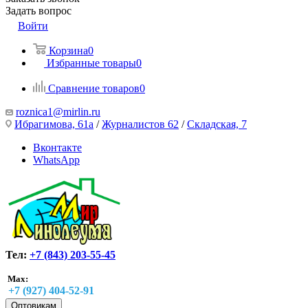
Задать вопрос
Войти
Корзина
0
Избранные товары
0
Сравнение товаров
0
roznica1@mirlin.ru
Ибрагимова, 61а
/
Журналистов 62
/
Складская, 7
Вконтакте
WhatsApp
Тел:
+7 (843) 203-55-45
Max:
+7 (927) 404-52-91
Оптовикам