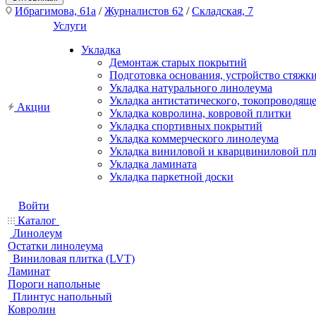
Ибрагимова, 61а
/
Журналистов 62
/
Складская, 7
Услуги
Укладка
Демонтаж старых покрытий
Подготовка основания, устройство стяжк
Укладка натурального линолеума
Укладка антистатического, токопроводящ
Акции
Укладка ковролина, ковровой плитки
Укладка спортивных покрытий
Укладка коммерческого линолеума
Укладка виниловой и кварцвиниловой пл
Укладка ламината
Укладка паркетной доски
Войти
Каталог
Линолеум
Остатки линолеума
Виниловая плитка (LVT)
Ламинат
Пороги напольные
Плинтус напольный
Ковролин