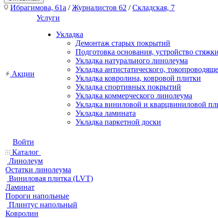
Ибрагимова, 61а
/
Журналистов 62
/
Складская, 7
Услуги
Укладка
Демонтаж старых покрытий
Подготовка основания, устройство стяжк
Укладка натурального линолеума
Укладка антистатического, токопроводящ
Акции
Укладка ковролина, ковровой плитки
Укладка спортивных покрытий
Укладка коммерческого линолеума
Укладка виниловой и кварцвиниловой пл
Укладка ламината
Укладка паркетной доски
Войти
Каталог
Линолеум
Остатки линолеума
Виниловая плитка (LVT)
Ламинат
Пороги напольные
Плинтус напольный
Ковролин