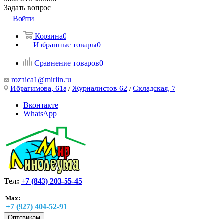
Задать вопрос
Войти
Корзина
0
Избранные товары
0
Сравнение товаров
0
roznica1@mirlin.ru
Ибрагимова, 61а
/
Журналистов 62
/
Складская, 7
Вконтакте
WhatsApp
Тел:
+7 (843) 203-55-45
Max:
+7 (927) 404-52-91
Оптовикам