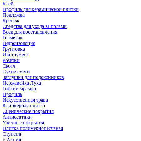
Клей
Профиль для керамической плитки
Подложка
Крепеж
Средства для ухода за полами
Воск для восстановления
Герметик
Гидроизоляция
Грунтовка
Инструмент
Розетки
Скотч
Сухие смеси
Заглушки для подоконников
Нержавейка Лука
Гибкий мрамор
Профиль
Искусственная трава
Клинкерная плитка
Сценические покрытия
Антисептики
Уличные покрытия
Плитка полимернопесчаная
Ступени
Акции