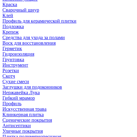
Краска
Сварочный шнур
Клей
Профиль для керамической плитки
Подложка
Крепеж
Средства для ухода за полами
Воск для восстановления
Герметик
Гидроизоляция
Грунтовка
Инструмент
Розетки
Скотч
Сухие смеси
Заглушки для подоконников
Нержавейка Лука
Гибкий мрамор
Профиль
Искусственная трава
Клинкерная плитка
Сценические покрытия
Антисептики
Уличные покрытия
Плитка полимернопесчаная