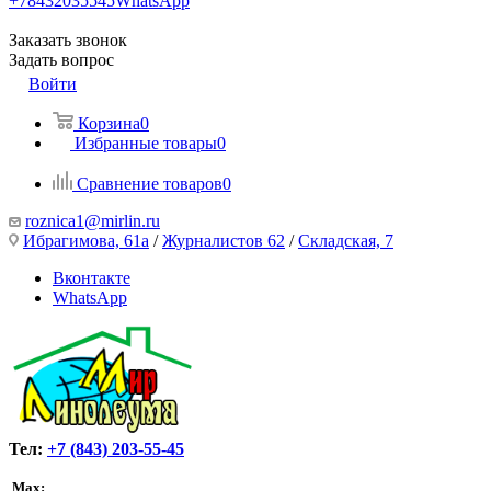
+78432035545
WhatsApp
Заказать звонок
Задать вопрос
Войти
Корзина
0
Избранные товары
0
Сравнение товаров
0
roznica1@mirlin.ru
Ибрагимова, 61а
/
Журналистов 62
/
Складская, 7
Вконтакте
WhatsApp
Тел:
+7 (843) 203-55-45
Max: