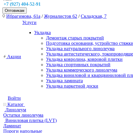
+7 (927) 404-52-91
Оптовикам
Ибрагимова, 61а
/
Журналистов 62
/
Складская, 7
Услуги
Укладка
Демонтаж старых покрытий
Подготовка основания, устройство стяжк
Укладка натурального линолеума
Укладка антистатического, токопроводящ
Акции
Укладка ковролина, ковровой плитки
Укладка спортивных покрытий
Укладка коммерческого линолеума
Укладка виниловой и кварцвиниловой пл
Укладка ламината
Укладка паркетной доски
Войти
Каталог
Линолеум
Остатки линолеума
Виниловая плитка (LVT)
Ламинат
Пороги напольные