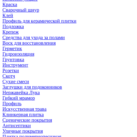
Краска
Сварочный шнур
Клей
Профиль для керамической плитки
Подложка
Крепеж
Средства для ухода за полами
Воск для восстановления
Герметик
Гидроизоляция
Грунтовка
Инструмент
Розетки
Скотч
Сухие смеси
Заглушки для подоконников
Нержавейка Лука
Гибкий мрамор
Профиль
Искусственная трава
Клинкерная плитка
Сценические покрытия
Антисептики
Уличные покрытия
Плитка полимернопесчаная