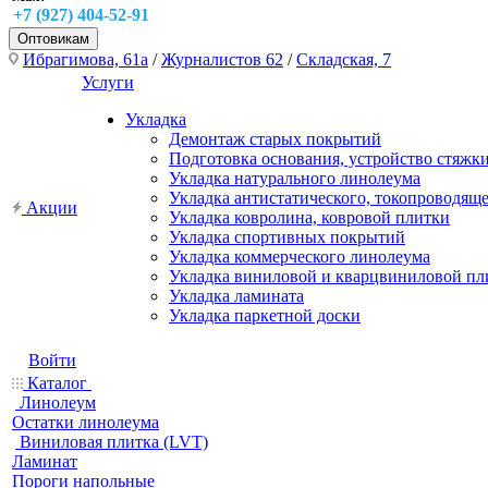
+7 (927) 404-52-91
Оптовикам
Ибрагимова, 61а
/
Журналистов 62
/
Складская, 7
Услуги
Укладка
Демонтаж старых покрытий
Подготовка основания, устройство стяжк
Укладка натурального линолеума
Укладка антистатического, токопроводящ
Акции
Укладка ковролина, ковровой плитки
Укладка спортивных покрытий
Укладка коммерческого линолеума
Укладка виниловой и кварцвиниловой пл
Укладка ламината
Укладка паркетной доски
Войти
Каталог
Линолеум
Остатки линолеума
Виниловая плитка (LVT)
Ламинат
Пороги напольные