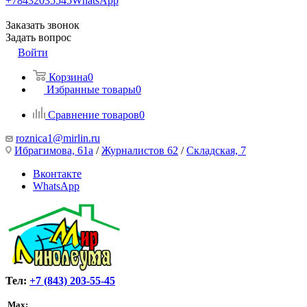
+78432035545
WhatsApp
Заказать звонок
Задать вопрос
Войти
Корзина
0
Избранные товары
0
Сравнение товаров
0
roznica1@mirlin.ru
Ибрагимова, 61а
/
Журналистов 62
/
Складская, 7
Вконтакте
WhatsApp
Тел:
+7 (843) 203-55-45
Max: