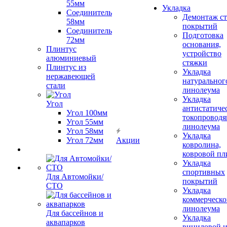
55мм
Укладка
Соединитель
Демонтаж с
58мм
покрытий
Соединитель
Подготовка
72мм
основания,
Плинтус
устройство
алюминиевый
стяжки
Плинтус из
Укладка
нержавеющей
натуральног
стали
линолеума
Укладка
Угол
антистатиче
Угол 100мм
токопроводя
Угол 55мм
линолеума
Угол 58мм
Укладка
Угол 72мм
Акции
ковролина,
ковровой пл
Укладка
спортивных
Для Автомойки/
покрытий
СТО
Укладка
коммерческо
линолеума
Для бассейнов и
Укладка
аквапарков
виниловой 