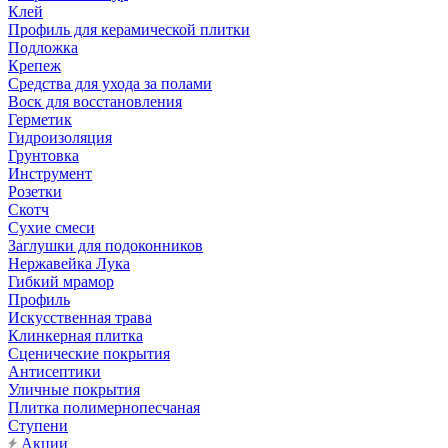
Клей
Профиль для керамической плитки
Подложка
Крепеж
Средства для ухода за полами
Воск для восстановления
Герметик
Гидроизоляция
Грунтовка
Инструмент
Розетки
Скотч
Сухие смеси
Заглушки для подоконников
Нержавейка Лука
Гибкий мрамор
Профиль
Искусственная трава
Клинкерная плитка
Сценические покрытия
Антисептики
Уличные покрытия
Плитка полимернопесчаная
Ступени
Акции