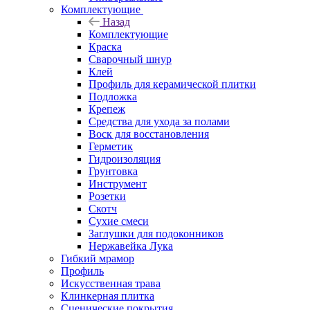
Комплектующие
Назад
Комплектующие
Краска
Сварочный шнур
Клей
Профиль для керамической плитки
Подложка
Крепеж
Средства для ухода за полами
Воск для восстановления
Герметик
Гидроизоляция
Грунтовка
Инструмент
Розетки
Скотч
Сухие смеси
Заглушки для подоконников
Нержавейка Лука
Гибкий мрамор
Профиль
Искусственная трава
Клинкерная плитка
Сценические покрытия