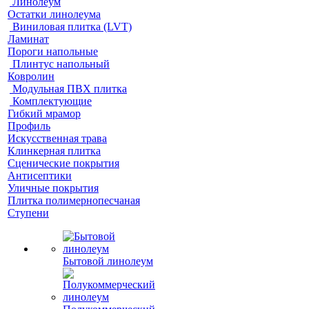
Линолеум
Остатки линолеума
Виниловая плитка (LVT)
Ламинат
Пороги напольные
Плинтус напольный
Ковролин
Модульная ПВХ плитка
Комплектующие
Гибкий мрамор
Профиль
Искусственная трава
Клинкерная плитка
Сценические покрытия
Антисептики
Уличные покрытия
Плитка полимернопесчаная
Ступени
Бытовой линолеум