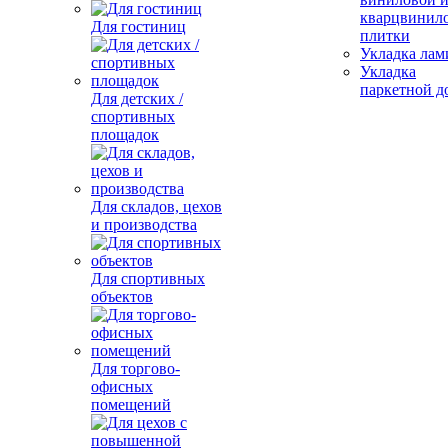
кварцвинил
Для гостиниц
плитки
Укладка лам
Укладка
паркетной д
Для детских /
спортивных
площадок
Для складов, цехов
и производства
Для спортивных
объектов
Для торгово-
офисных
помещений