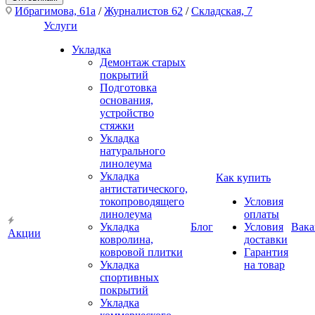
Ибрагимова, 61а
/
Журналистов 62
/
Складская, 7
Услуги
Укладка
Демонтаж старых
покрытий
Подготовка
основания,
устройство
стяжки
Укладка
натурального
линолеума
Укладка
Как купить
антистатического,
токопроводящего
Условия
линолеума
оплаты
Укладка
Блог
Условия
Вака
Акции
ковролина,
доставки
ковровой плитки
Гарантия
Укладка
на товар
спортивных
покрытий
Укладка