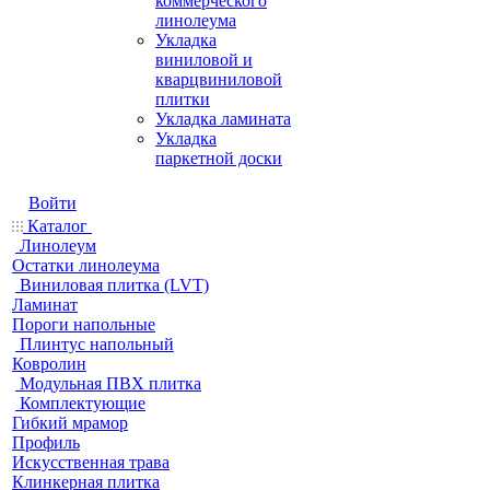
коммерческого
линолеума
Укладка
виниловой и
кварцвиниловой
плитки
Укладка ламината
Укладка
паркетной доски
Войти
Каталог
Линолеум
Остатки линолеума
Виниловая плитка (LVT)
Ламинат
Пороги напольные
Плинтус напольный
Ковролин
Модульная ПВХ плитка
Комплектующие
Гибкий мрамор
Профиль
Искусственная трава
Клинкерная плитка