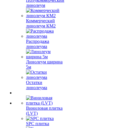
Полукоммерческий
линолеум
Коммерческий
линолеум КМ2
Распродажа
линолеума
Линолеум ширина
5м
Остатки
линолеума
Виниловая плитка
(LVT)
SPC плитка