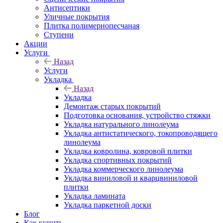
Антисептики
Уличные покрытия
Плитка полимернопесчаная
Ступени
Акции
Услуги
Назад
Услуги
Укладка
Назад
Укладка
Демонтаж старых покрытий
Подготовка основания, устройство стяжки
Укладка натурального линолеума
Укладка антистатического, токопроводящего
линолеума
Укладка ковролина, ковровой плитки
Укладка спортивных покрытий
Укладка коммерческого линолеума
Укладка виниловой и кварцвиниловой
плитки
Укладка ламината
Укладка паркетной доски
Блог
Как купить