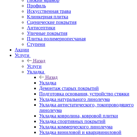
Гибкий мрамор
Профиль
Искусственная трава
Клинкерная плитка
Сценические покрытия
Антисептики
Уличные покрытия
Плитка полимернопесчаная
Ступени
Акции
Услуги
Назад
Услуги
Укладка
Назад
Укладка
Демонтаж старых покрытий
Подготовка основания, устройство стяжки
Укладка натурального линолеума
Укладка антистатического, токопроводящего
линолеума
Укладка ковролина, ковровой плитки
Укладка спортивных покрытий
Укладка коммерческого линолеума
Укладка виниловой и кварцвиниловой