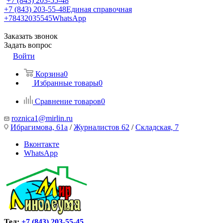
+7 (843) 203-55-48
+7 (843) 203-55-48
Единая справочная
+78432035545
WhatsApp
Заказать звонок
Задать вопрос
Войти
Корзина
0
Избранные товары
0
Сравнение товаров
0
roznica1@mirlin.ru
Ибрагимова, 61а
/
Журналистов 62
/
Складская, 7
Вконтакте
WhatsApp
Тел:
+7 (843) 203-55-45