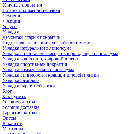
Уличные покрытия
Плитка полимернопесчаная
Ступени
Акции
Услуги
Укладка
Демонтаж старых покрытий
Подготовка основания, устройство стяжки
Укладка натурального линолеума
Укладка антистатического, токопроводящего линолеума
Укладка ковролина, ковровой плитки
Укладка спортивных покрытий
Укладка коммерческого линолеума
Укладка виниловой и кварцвиниловой плитки
Укладка ламината
Укладка паркетной доски
Блог
Как купить
Условия оплаты
Условия доставки
Гарантия на товар
Оптом
Вакансии
Магазины