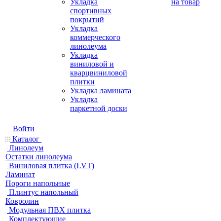
Укладка
на товар
спортивных
покрытий
Укладка
коммерческого
линолеума
Укладка
виниловой и
кварцвиниловой
плитки
Укладка ламината
Укладка
паркетной доски
Войти
Каталог
Линолеум
Остатки линолеума
Виниловая плитка (LVT)
Ламинат
Пороги напольные
Плинтус напольный
Ковролин
Модульная ПВХ плитка
Комплектующие