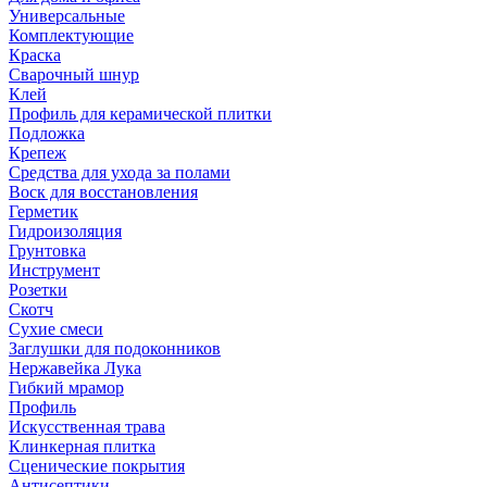
Универсальные
Комплектующие
Краска
Сварочный шнур
Клей
Профиль для керамической плитки
Подложка
Крепеж
Средства для ухода за полами
Воск для восстановления
Герметик
Гидроизоляция
Грунтовка
Инструмент
Розетки
Скотч
Сухие смеси
Заглушки для подоконников
Нержавейка Лука
Гибкий мрамор
Профиль
Искусственная трава
Клинкерная плитка
Сценические покрытия
Антисептики