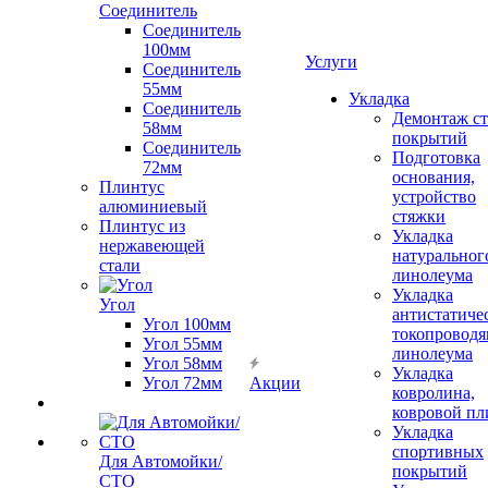
Соединитель
Соединитель
100мм
Услуги
Соединитель
55мм
Укладка
Соединитель
Демонтаж с
58мм
покрытий
Соединитель
Подготовка
72мм
основания,
Плинтус
устройство
алюминиевый
стяжки
Плинтус из
Укладка
нержавеющей
натуральног
стали
линолеума
Укладка
Угол
антистатиче
Угол 100мм
токопроводя
Угол 55мм
линолеума
Угол 58мм
Укладка
Угол 72мм
Акции
ковролина,
ковровой пл
Укладка
спортивных
Для Автомойки/
покрытий
СТО