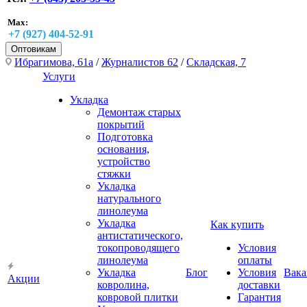
Max:
+7 (927) 404-52-91
Оптовикам
Ибрагимова, 61а
/
Журналистов 62
/
Складская, 7
Услуги
Укладка
Демонтаж старых
покрытий
Подготовка
основания,
устройство
стяжки
Укладка
натурального
линолеума
Укладка
Как купить
антистатического,
токопроводящего
Условия
линолеума
оплаты
Укладка
Блог
Условия
Вака
Акции
ковролина,
доставки
ковровой плитки
Гарантия