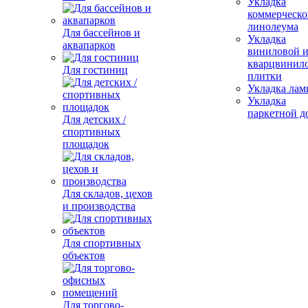
Укладка
коммерческо
линолеума
Для бассейнов и
Укладка
аквапарков
виниловой 
кварцвинил
Для гостиниц
плитки
Укладка лам
Укладка
паркетной д
Для детских /
спортивных
площадок
Для складов, цехов
и производства
Для спортивных
объектов
Для торгово-