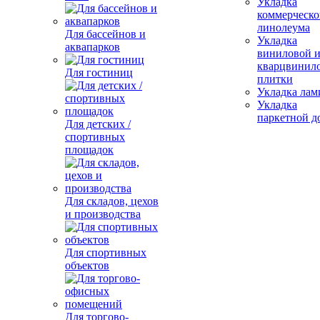
Укладка
коммерческо
линолеума
Для бассейнов и
Укладка
аквапарков
виниловой 
кварцвинил
Для гостиниц
плитки
Укладка лам
Укладка
паркетной д
Для детских /
спортивных
площадок
Для складов, цехов
и производства
Для спортивных
объектов
Для торгово-