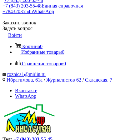
+7 (843) 203-55-48
+7 (843) 203-55-48
Единая справочная
+78432035545
WhatsApp
Заказать звонок
Задать вопрос
Войти
Корзина
0
Избранные товары
0
Сравнение товаров
0
roznica1@mirlin.ru
Ибрагимова, 61а
/
Журналистов 62
/
Складская, 7
Вконтакте
WhatsApp
Тел:
+7 (843) 203-55-45