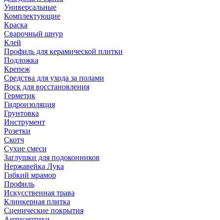
Универсальные
Комплектующие
Краска
Сварочный шнур
Клей
Профиль для керамической плитки
Подложка
Крепеж
Средства для ухода за полами
Воск для восстановления
Герметик
Гидроизоляция
Грунтовка
Инструмент
Розетки
Скотч
Сухие смеси
Заглушки для подоконников
Нержавейка Лука
Гибкий мрамор
Профиль
Искусственная трава
Клинкерная плитка
Сценические покрытия
Антисептики