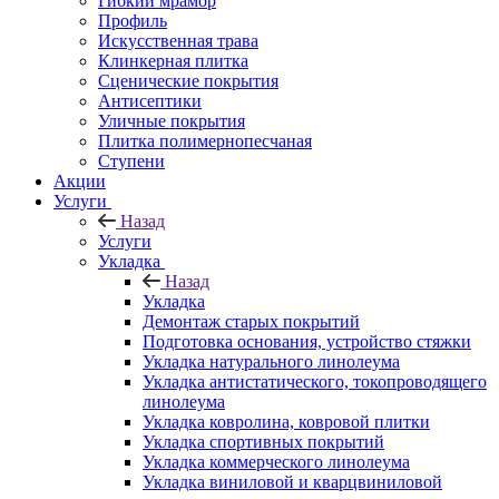
Гибкий мрамор
Профиль
Искусственная трава
Клинкерная плитка
Сценические покрытия
Антисептики
Уличные покрытия
Плитка полимернопесчаная
Ступени
Акции
Услуги
Назад
Услуги
Укладка
Назад
Укладка
Демонтаж старых покрытий
Подготовка основания, устройство стяжки
Укладка натурального линолеума
Укладка антистатического, токопроводящего
линолеума
Укладка ковролина, ковровой плитки
Укладка спортивных покрытий
Укладка коммерческого линолеума
Укладка виниловой и кварцвиниловой