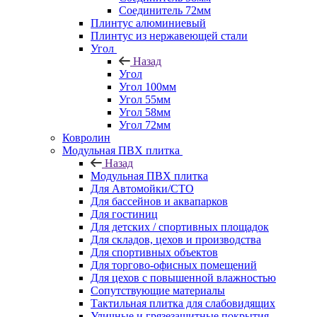
Соединитель 72мм
Плинтус алюминиевый
Плинтус из нержавеющей стали
Угол
Назад
Угол
Угол 100мм
Угол 55мм
Угол 58мм
Угол 72мм
Ковролин
Модульная ПВХ плитка
Назад
Модульная ПВХ плитка
Для Автомойки/СТО
Для бассейнов и аквапарков
Для гостиниц
Для детских / спортивных площадок
Для складов, цехов и производства
Для спортивных объектов
Для торгово-офисных помещений
Для цехов с повышенной влажностью
Сопутствующие материалы
Тактильная плитка для слабовидящих
Уличные и грязезащитные покрытия