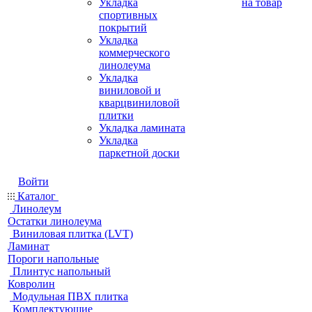
Укладка
на товар
спортивных
покрытий
Укладка
коммерческого
линолеума
Укладка
виниловой и
кварцвиниловой
плитки
Укладка ламината
Укладка
паркетной доски
Войти
Каталог
Линолеум
Остатки линолеума
Виниловая плитка (LVT)
Ламинат
Пороги напольные
Плинтус напольный
Ковролин
Модульная ПВХ плитка
Комплектующие