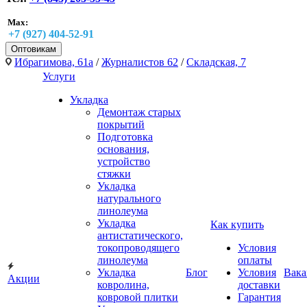
Max:
+7 (927) 404-52-91
Оптовикам
Ибрагимова, 61а
/
Журналистов 62
/
Складская, 7
Услуги
Укладка
Демонтаж старых
покрытий
Подготовка
основания,
устройство
стяжки
Укладка
натурального
линолеума
Укладка
Как купить
антистатического,
токопроводящего
Условия
линолеума
оплаты
Укладка
Блог
Условия
Вака
Акции
ковролина,
доставки
ковровой плитки
Гарантия