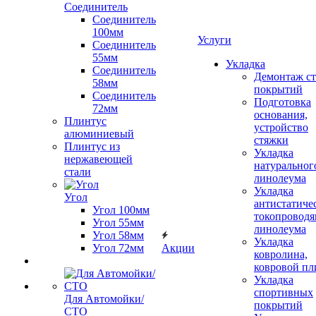
Соединитель
Соединитель
100мм
Услуги
Соединитель
55мм
Укладка
Соединитель
Демонтаж с
58мм
покрытий
Соединитель
Подготовка
72мм
основания,
Плинтус
устройство
алюминиевый
стяжки
Плинтус из
Укладка
нержавеющей
натуральног
стали
линолеума
Укладка
Угол
антистатиче
Угол 100мм
токопроводя
Угол 55мм
линолеума
Угол 58мм
Укладка
Угол 72мм
Акции
ковролина,
ковровой пл
Укладка
спортивных
Для Автомойки/
покрытий
СТО