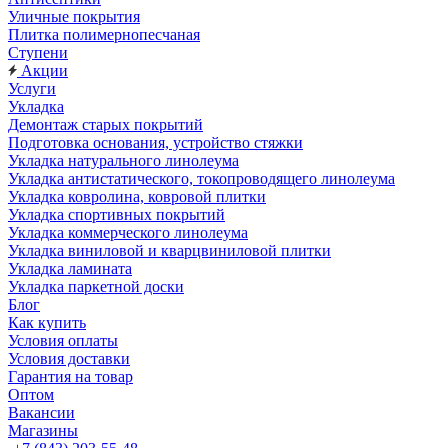
Уличные покрытия
Плитка полимернопесчаная
Ступени
Акции
Услуги
Укладка
Демонтаж старых покрытий
Подготовка основания, устройство стяжки
Укладка натурального линолеума
Укладка антистатического, токопроводящего линолеума
Укладка ковролина, ковровой плитки
Укладка спортивных покрытий
Укладка коммерческого линолеума
Укладка виниловой и кварцвиниловой плитки
Укладка ламината
Укладка паркетной доски
Блог
Как купить
Условия оплаты
Условия доставки
Гарантия на товар
Оптом
Вакансии
Магазины