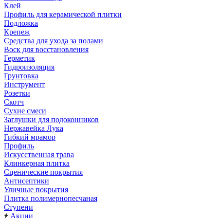
Клей
Профиль для керамической плитки
Подложка
Крепеж
Средства для ухода за полами
Воск для восстановления
Герметик
Гидроизоляция
Грунтовка
Инструмент
Розетки
Скотч
Сухие смеси
Заглушки для подоконников
Нержавейка Лука
Гибкий мрамор
Профиль
Искусственная трава
Клинкерная плитка
Сценические покрытия
Антисептики
Уличные покрытия
Плитка полимернопесчаная
Ступени
Акции