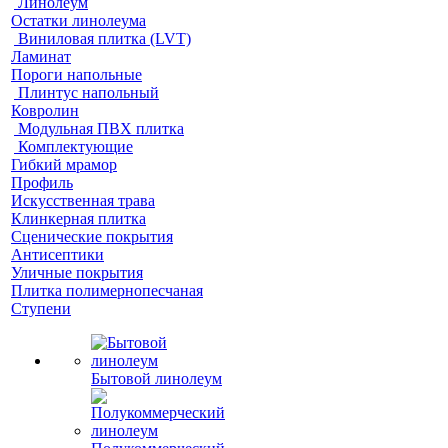
Линолеум
Остатки линолеума
Виниловая плитка (LVT)
Ламинат
Пороги напольные
Плинтус напольный
Ковролин
Модульная ПВХ плитка
Комплектующие
Гибкий мрамор
Профиль
Искусственная трава
Клинкерная плитка
Сценические покрытия
Антисептики
Уличные покрытия
Плитка полимернопесчаная
Ступени
Бытовой линолеум