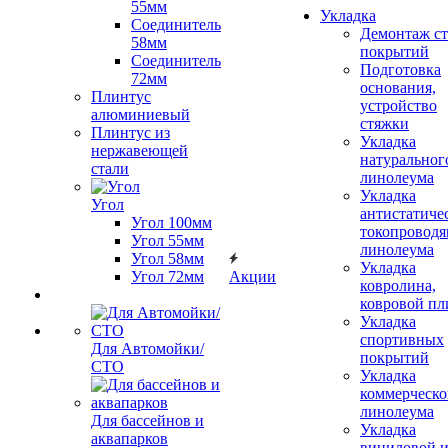
55мм
Укладка
Соединитель
Демонтаж с
58мм
покрытий
Соединитель
Подготовка
72мм
основания,
Плинтус
устройство
алюминиевый
стяжки
Плинтус из
Укладка
нержавеющей
натуральног
стали
линолеума
Укладка
Угол
антистатиче
Угол 100мм
токопроводя
Угол 55мм
линолеума
Угол 58мм
Укладка
Угол 72мм
Акции
ковролина,
ковровой пл
Укладка
спортивных
Для Автомойки/
покрытий
СТО
Укладка
коммерческо
линолеума
Для бассейнов и
Укладка
аквапарков
виниловой 