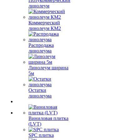
Полукоммерческий
линолеум
Коммерческий
линолеум КМ2
Распродажа
линолеума
Линолеум ширина
5м
Остатки
линолеума
Виниловая плитка
(LVT)
SPC плитка