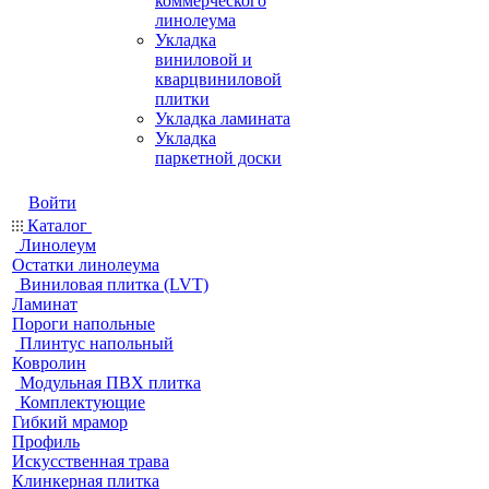
коммерческого
линолеума
Укладка
виниловой и
кварцвиниловой
плитки
Укладка ламината
Укладка
паркетной доски
Войти
Каталог
Линолеум
Остатки линолеума
Виниловая плитка (LVT)
Ламинат
Пороги напольные
Плинтус напольный
Ковролин
Модульная ПВХ плитка
Комплектующие
Гибкий мрамор
Профиль
Искусственная трава
Клинкерная плитка