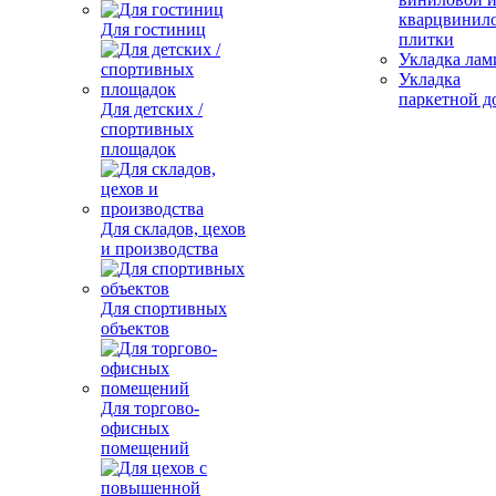
кварцвинил
Для гостиниц
плитки
Укладка лам
Укладка
паркетной д
Для детских /
спортивных
площадок
Для складов, цехов
и производства
Для спортивных
объектов
Для торгово-
офисных
помещений