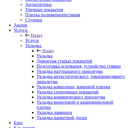
Антисептики
Уличные покрытия
Плитка полимернопесчаная
Ступени
Акции
Услуги
Назад
Услуги
Укладка
Назад
Укладка
Демонтаж старых покрытий
Подготовка основания, устройство стяжки
Укладка натурального линолеума
Укладка антистатического, токопроводящего
линолеума
Укладка ковролина, ковровой плитки
Укладка спортивных покрытий
Укладка коммерческого линолеума
Укладка виниловой и кварцвиниловой
плитки
Укладка ламината
Укладка паркетной доски
Блог
Как купить