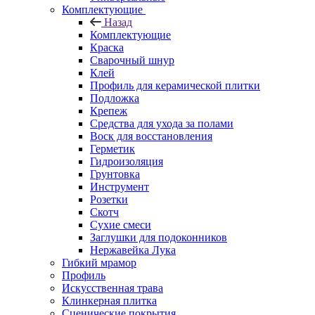
Комплектующие
Назад
Комплектующие
Краска
Сварочный шнур
Клей
Профиль для керамической плитки
Подложка
Крепеж
Средства для ухода за полами
Воск для восстановления
Герметик
Гидроизоляция
Грунтовка
Инструмент
Розетки
Скотч
Сухие смеси
Заглушки для подоконников
Нержавейка Лука
Гибкий мрамор
Профиль
Искусственная трава
Клинкерная плитка
Сценические покрытия