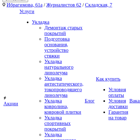
Ибрагимова, 61а
/
Журналистов 62
/
Складская, 7
Услуги
Укладка
Демонтаж старых
покрытий
Подготовка
основания,
устройство
стяжки
Укладка
натурального
линолеума
Укладка
Как купить
антистатического,
токопроводящего
Условия
линолеума
оплаты
Укладка
Блог
Условия
Вака
Акции
ковролина,
доставки
ковровой плитки
Гарантия
Укладка
на товар
спортивных
покрытий
Укладка