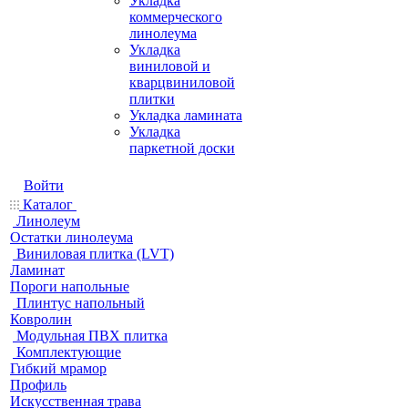
Укладка
коммерческого
линолеума
Укладка
виниловой и
кварцвиниловой
плитки
Укладка ламината
Укладка
паркетной доски
Войти
Каталог
Линолеум
Остатки линолеума
Виниловая плитка (LVT)
Ламинат
Пороги напольные
Плинтус напольный
Ковролин
Модульная ПВХ плитка
Комплектующие
Гибкий мрамор
Профиль
Искусственная трава