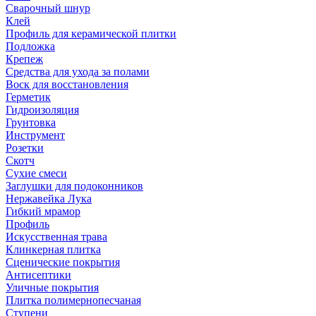
Сварочный шнур
Клей
Профиль для керамической плитки
Подложка
Крепеж
Средства для ухода за полами
Воск для восстановления
Герметик
Гидроизоляция
Грунтовка
Инструмент
Розетки
Скотч
Сухие смеси
Заглушки для подоконников
Нержавейка Лука
Гибкий мрамор
Профиль
Искусственная трава
Клинкерная плитка
Сценические покрытия
Антисептики
Уличные покрытия
Плитка полимернопесчаная
Ступени