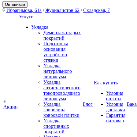
Оптовикам
Ибрагимова, 61а
/
Журналистов 62
/
Складская, 7
Услуги
Укладка
Демонтаж старых
покрытий
Подготовка
основания,
устройство
стяжки
Укладка
натурального
линолеума
Укладка
Как купить
антистатического,
токопроводящего
Условия
линолеума
оплаты
Укладка
Блог
Условия
Вака
Акции
ковролина,
доставки
ковровой плитки
Гарантия
Укладка
на товар
спортивных
покрытий