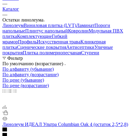
—
Каталог
—
Остатки линолеума
Линолеум
Виниловая плитка (LVT)
Ламинат
Пороги
напольные
Плинтус напольный
Ковролин
Модульная ПВХ
плитка
Комплектующие
Гибкий
мрамор
Профиль
Искусственная трава
Клинкерная
плитка
Сценические покрытия
Антисептики
Уличные
покрытия
Плитка полимернопесчаная
Ступени
Фильтр
По умолчанию (возрастание)
По алфавиту (убывание)
По алфавиту (возрастание)
По цене (убывание)
По цене (возрастание)
Линолеум ИДЕАЛ Ультра Columbian Oak 4 (остаток 2,5*2,8)