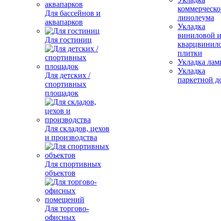
коммерческо
Для бассейнов и
линолеума
аквапарков
Укладка
виниловой 
Для гостиниц
кварцвинил
плитки
Укладка лам
Укладка
Для детских /
паркетной д
спортивных
площадок
Для складов, цехов
и производства
Для спортивных
объектов
Для торгово-
офисных