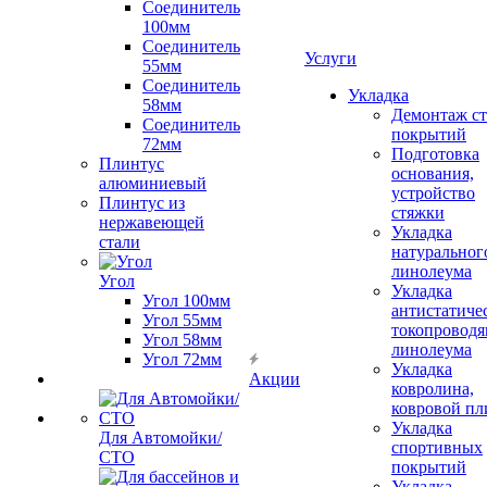
Соединитель
100мм
Соединитель
Услуги
55мм
Соединитель
Укладка
58мм
Демонтаж с
Соединитель
покрытий
72мм
Подготовка
Плинтус
основания,
алюминиевый
устройство
Плинтус из
стяжки
нержавеющей
Укладка
стали
натуральног
линолеума
Угол
Укладка
Угол 100мм
антистатиче
Угол 55мм
токопроводя
Угол 58мм
линолеума
Угол 72мм
Укладка
Акции
ковролина,
ковровой пл
Укладка
Для Автомойки/
спортивных
СТО
покрытий
Укладка