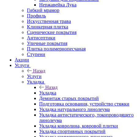
Нержавейка Лука
Гибкий мрамор
Профиль
Искусственная трава
Клинкерная плитка
Сценические покрытия
Антисептики
Уличные покрытия
Плитка полимернопесчаная
Ступени
Акции
Услуги
Назад
Услуги
Укладка
Назад
Укладка
Демонтаж старых покрытий
Подготовка основания, устройство стяжки
Укладка натурального линолеума
Укладка антистатического, токопроводящего
линолеума
Укладка ковролина, ковровой плитки
Укладка спортивных покрытий
Укладка коммерческого линолеума