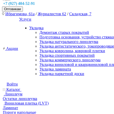
+7 (927) 404-52-91
Оптовикам
Ибрагимова, 61а
/
Журналистов 62
/
Складская, 7
Услуги
Укладка
Демонтаж старых покрытий
Подготовка основания, устройство стяжк
Укладка натурального линолеума
Укладка антистатического, токопроводящ
Акции
Укладка ковролина, ковровой плитки
Укладка спортивных покрытий
Укладка коммерческого линолеума
Укладка виниловой и кварцвиниловой пл
Укладка ламината
Укладка паркетной доски
Войти
Каталог
Линолеум
Остатки линолеума
Виниловая плитка (LVT)
Ламинат
Пороги напольные