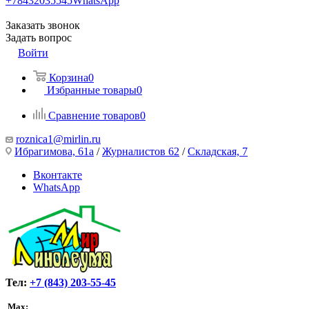
+78432035545
WhatsApp
Заказать звонок
Задать вопрос
Войти
Корзина
0
Избранные товары
0
Сравнение товаров
0
roznica1@mirlin.ru
Ибрагимова, 61а
/
Журналистов 62
/
Складская, 7
Вконтакте
WhatsApp
Тел:
+7 (843) 203-55-45
Max: