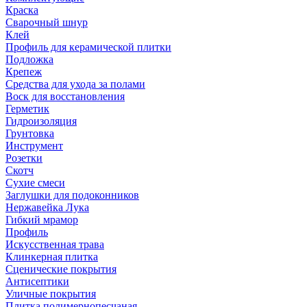
Краска
Сварочный шнур
Клей
Профиль для керамической плитки
Подложка
Крепеж
Средства для ухода за полами
Воск для восстановления
Герметик
Гидроизоляция
Грунтовка
Инструмент
Розетки
Скотч
Сухие смеси
Заглушки для подоконников
Нержавейка Лука
Гибкий мрамор
Профиль
Искусственная трава
Клинкерная плитка
Сценические покрытия
Антисептики
Уличные покрытия
Плитка полимернопесчаная