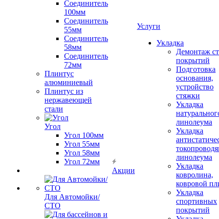
Соединитель
100мм
Соединитель
Услуги
55мм
Соединитель
Укладка
58мм
Демонтаж с
Соединитель
покрытий
72мм
Подготовка
Плинтус
основания,
алюминиевый
устройство
Плинтус из
стяжки
нержавеющей
Укладка
стали
натуральног
линолеума
Угол
Укладка
Угол 100мм
антистатиче
Угол 55мм
токопроводя
Угол 58мм
линолеума
Угол 72мм
Укладка
Акции
ковролина,
ковровой пл
Укладка
Для Автомойки/
спортивных
СТО
покрытий
Укладка