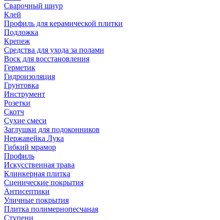
Сварочный шнур
Клей
Профиль для керамической плитки
Подложка
Крепеж
Средства для ухода за полами
Воск для восстановления
Герметик
Гидроизоляция
Грунтовка
Инструмент
Розетки
Скотч
Сухие смеси
Заглушки для подоконников
Нержавейка Лука
Гибкий мрамор
Профиль
Искусственная трава
Клинкерная плитка
Сценические покрытия
Антисептики
Уличные покрытия
Плитка полимернопесчаная
Ступени