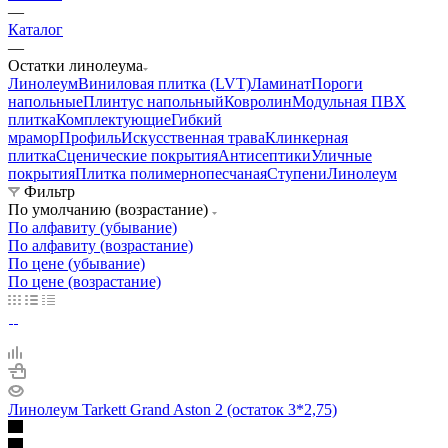
—
Каталог
—
Остатки линолеума
Линолеум
Виниловая плитка (LVT)
Ламинат
Пороги
напольные
Плинтус напольный
Ковролин
Модульная ПВХ
плитка
Комплектующие
Гибкий
мрамор
Профиль
Искусственная трава
Клинкерная
плитка
Сценические покрытия
Антисептики
Уличные
покрытия
Плитка полимернопесчаная
Ступени
Линолеум
Фильтр
По умолчанию (возрастание)
По алфавиту (убывание)
По алфавиту (возрастание)
По цене (убывание)
По цене (возрастание)
Линолеум Tarkett Grand Aston 2 (остаток 3*2,75)