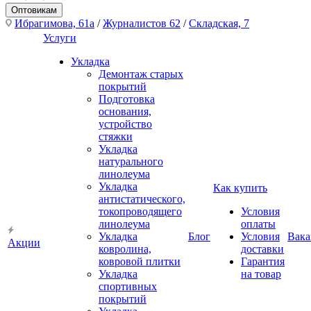
Оптовикам
Ибрагимова, 61а
/
Журналистов 62
/
Складская, 7
Услуги
Укладка
Демонтаж старых
покрытий
Подготовка
основания,
устройство
стяжки
Укладка
натурального
линолеума
Укладка
Как купить
антистатического,
токопроводящего
Условия
линолеума
оплаты
Укладка
Блог
Условия
Вака
Акции
ковролина,
доставки
ковровой плитки
Гарантия
Укладка
на товар
спортивных
покрытий