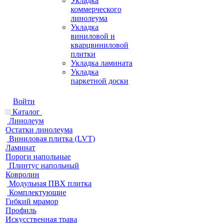
Укладка
коммерческого
линолеума
Укладка
виниловой и
кварцвиниловой
плитки
Укладка ламината
Укладка
паркетной доски
Войти
Каталог
Линолеум
Остатки линолеума
Виниловая плитка (LVT)
Ламинат
Пороги напольные
Плинтус напольный
Ковролин
Модульная ПВХ плитка
Комплектующие
Гибкий мрамор
Профиль
Искусственная трава