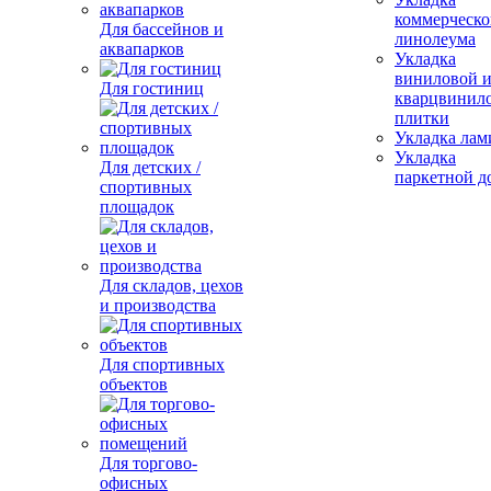
коммерческо
Для бассейнов и
линолеума
аквапарков
Укладка
виниловой 
Для гостиниц
кварцвинил
плитки
Укладка лам
Укладка
Для детских /
паркетной д
спортивных
площадок
Для складов, цехов
и производства
Для спортивных
объектов
Для торгово-
офисных