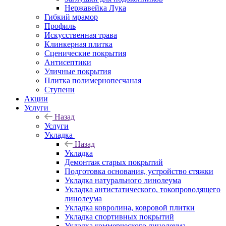
Нержавейка Лука
Гибкий мрамор
Профиль
Искусственная трава
Клинкерная плитка
Сценические покрытия
Антисептики
Уличные покрытия
Плитка полимернопесчаная
Ступени
Акции
Услуги
Назад
Услуги
Укладка
Назад
Укладка
Демонтаж старых покрытий
Подготовка основания, устройство стяжки
Укладка натурального линолеума
Укладка антистатического, токопроводящего
линолеума
Укладка ковролина, ковровой плитки
Укладка спортивных покрытий
Укладка коммерческого линолеума