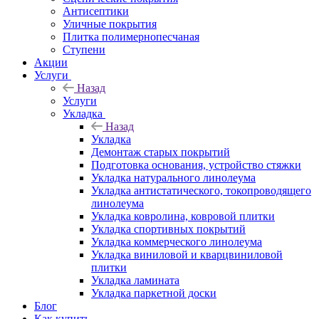
Антисептики
Уличные покрытия
Плитка полимернопесчаная
Ступени
Акции
Услуги
Назад
Услуги
Укладка
Назад
Укладка
Демонтаж старых покрытий
Подготовка основания, устройство стяжки
Укладка натурального линолеума
Укладка антистатического, токопроводящего
линолеума
Укладка ковролина, ковровой плитки
Укладка спортивных покрытий
Укладка коммерческого линолеума
Укладка виниловой и кварцвиниловой
плитки
Укладка ламината
Укладка паркетной доски
Блог
Как купить