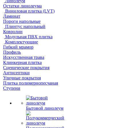
Линолеум
Остатки линолеума
Виниловая плитка (LVT)
Ламинат
Пороги напольные
Плинтус напольный
Ковролин
Модульная ПВХ плитка
Комплектующие
Гибкий мрамор
Профиль
Искусственная трава
Клинкерная плитка
Сценические покрытия
Антисептики
Уличные покрытия
Плитка полимернопесчаная
Ступени
Бытовой линолеум