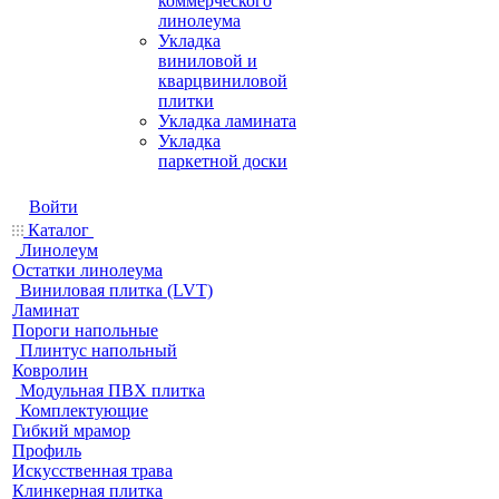
коммерческого
линолеума
Укладка
виниловой и
кварцвиниловой
плитки
Укладка ламината
Укладка
паркетной доски
Войти
Каталог
Линолеум
Остатки линолеума
Виниловая плитка (LVT)
Ламинат
Пороги напольные
Плинтус напольный
Ковролин
Модульная ПВХ плитка
Комплектующие
Гибкий мрамор
Профиль
Искусственная трава
Клинкерная плитка