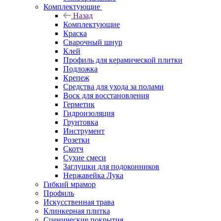
Комплектующие
Назад
Комплектующие
Краска
Сварочный шнур
Клей
Профиль для керамической плитки
Подложка
Крепеж
Средства для ухода за полами
Воск для восстановления
Герметик
Гидроизоляция
Грунтовка
Инструмент
Розетки
Скотч
Сухие смеси
Заглушки для подоконников
Нержавейка Лука
Гибкий мрамор
Профиль
Искусственная трава
Клинкерная плитка
Сценические покрытия