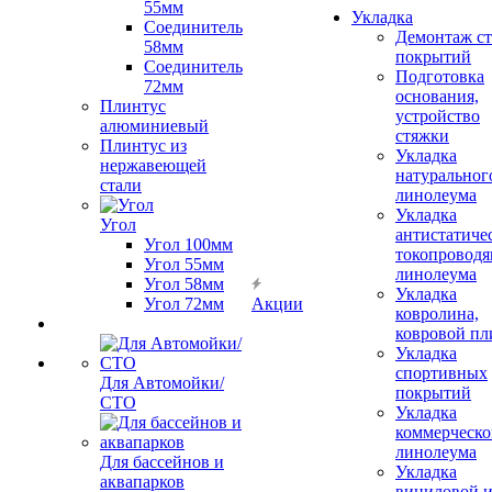
55мм
Укладка
Соединитель
Демонтаж с
58мм
покрытий
Соединитель
Подготовка
72мм
основания,
Плинтус
устройство
алюминиевый
стяжки
Плинтус из
Укладка
нержавеющей
натуральног
стали
линолеума
Укладка
Угол
антистатиче
Угол 100мм
токопроводя
Угол 55мм
линолеума
Угол 58мм
Укладка
Угол 72мм
Акции
ковролина,
ковровой пл
Укладка
спортивных
Для Автомойки/
покрытий
СТО
Укладка
коммерческо
линолеума
Для бассейнов и
Укладка
аквапарков
виниловой 