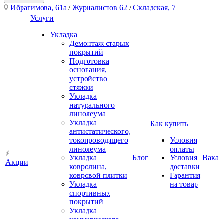
Ибрагимова, 61а
/
Журналистов 62
/
Складская, 7
Услуги
Укладка
Демонтаж старых
покрытий
Подготовка
основания,
устройство
стяжки
Укладка
натурального
линолеума
Укладка
Как купить
антистатического,
токопроводящего
Условия
линолеума
оплаты
Укладка
Блог
Условия
Вака
Акции
ковролина,
доставки
ковровой плитки
Гарантия
Укладка
на товар
спортивных
покрытий
Укладка