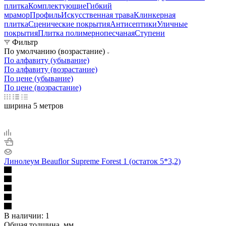
плитка
Комплектующие
Гибкий
мрамор
Профиль
Искусственная трава
Клинкерная
плитка
Сценические покрытия
Антисептики
Уличные
покрытия
Плитка полимернопесчаная
Ступени
Фильтр
По умолчанию (возрастание)
По алфавиту (убывание)
По алфавиту (возрастание)
По цене (убывание)
По цене (возрастание)
ширина 5 метров
Линолеум Beauflor Supreme Forest 1 (остаток 5*3,2)
В наличии: 1
Общая толщина, мм