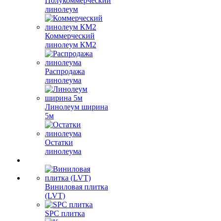
Полукоммерческий
линолеум
Коммерческий
линолеум КМ2
Распродажа
линолеума
Линолеум ширина
5м
Остатки
линолеума
Виниловая плитка
(LVT)
SPC плитка