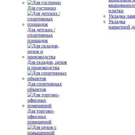
кварцвинил
Для гостиниц
плитки
Укладка лам
Укладка
паркетной д
Для детских /
спортивных
площадок
Для складов, цехов
и производства
Для спортивных
объектов
Для торгово-
офисных
помещений