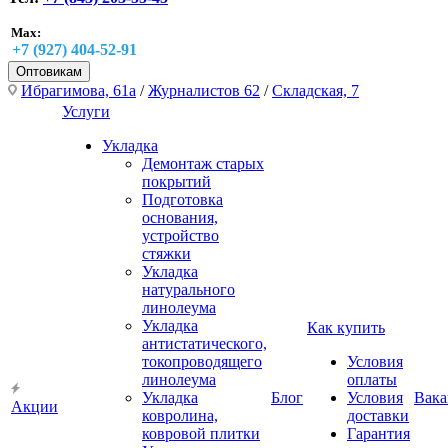
Max:
+7 (927) 404-52-91
Оптовикам
Ибрагимова, 61а
/
Журналистов 62
/
Складская, 7
Услуги
Укладка
Демонтаж старых
покрытий
Подготовка
основания,
устройство
стяжки
Укладка
натурального
линолеума
Укладка
Как купить
антистатического,
токопроводящего
Условия
линолеума
оплаты
Укладка
Блог
Условия
Вака
Акции
ковролина,
доставки
ковровой плитки
Гарантия