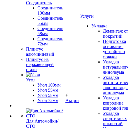
Соединитель
Соединитель
100мм
Услуги
Соединитель
55мм
Укладка
Соединитель
Демонтаж с
58мм
покрытий
Соединитель
Подготовка
72мм
основания,
Плинтус
устройство
алюминиевый
стяжки
Плинтус из
Укладка
нержавеющей
натуральног
стали
линолеума
Укладка
Угол
антистатиче
Угол 100мм
токопроводя
Угол 55мм
линолеума
Угол 58мм
Укладка
Угол 72мм
Акции
ковролина,
ковровой пл
Укладка
спортивных
Для Автомойки/
покрытий
СТО