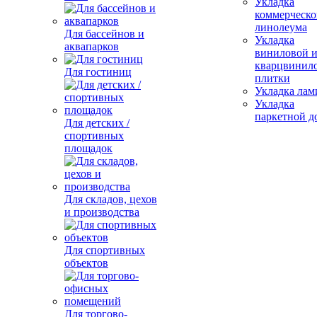
Укладка
коммерческо
линолеума
Для бассейнов и
Укладка
аквапарков
виниловой 
кварцвинил
Для гостиниц
плитки
Укладка лам
Укладка
паркетной д
Для детских /
спортивных
площадок
Для складов, цехов
и производства
Для спортивных
объектов
Для торгово-