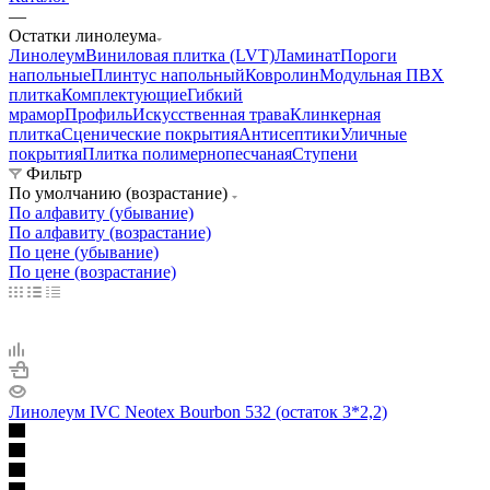
—
Остатки линолеума
Линолеум
Виниловая плитка (LVT)
Ламинат
Пороги
напольные
Плинтус напольный
Ковролин
Модульная ПВХ
плитка
Комплектующие
Гибкий
мрамор
Профиль
Искусственная трава
Клинкерная
плитка
Сценические покрытия
Антисептики
Уличные
покрытия
Плитка полимернопесчаная
Ступени
Фильтр
По умолчанию (возрастание)
По алфавиту (убывание)
По алфавиту (возрастание)
По цене (убывание)
По цене (возрастание)
Линолеум IVC Neotex Bourbon 532 (остаток 3*2,2)