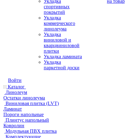
Укладка
на товар
спортивных
покрытий
Укладка
коммерческого
линолеума
Укладка
виниловой и
кварцвиниловой
плитки
Укладка ламината
Укладка
паркетной доски
Войти
Каталог
Линолеум
Остатки линолеума
Виниловая плитка (LVT)
Ламинат
Пороги напольные
Плинтус напольный
Ковролин
Модульная ПВХ плитка
Комплектующие