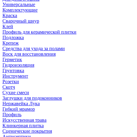
Универсальные
Комплектующие
Краска
Сварочный шнур
Клей
Профиль для керамической плитки
Подложка
Крепеж
Средства для ухода за полами
Воск для восстановления
Герметик
Гидроизоляция
Грунтовка
Инструмент
Розетки
Скотч
Сухие смеси
Заглушки для подоконников
Нержавейка Лука
Гибкий мрамор
Профиль
Искусственная трава
Клинкерная плитка
Сценические покрытия
Антисептики