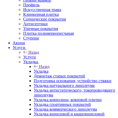
Гибкий мрамор
Профиль
Искусственная трава
Клинкерная плитка
Сценические покрытия
Антисептики
Уличные покрытия
Плитка полимернопесчаная
Ступени
Акции
Услуги
Назад
Услуги
Укладка
Назад
Укладка
Демонтаж старых покрытий
Подготовка основания, устройство стяжки
Укладка натурального линолеума
Укладка антистатического, токопроводящего
линолеума
Укладка ковролина, ковровой плитки
Укладка спортивных покрытий
Укладка коммерческого линолеума
Укладка виниловой и кварцвиниловой