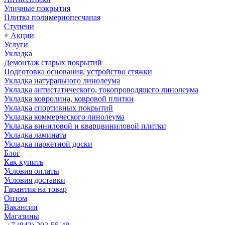
Уличные покрытия
Плитка полимернопесчаная
Ступени
Акции
Услуги
Укладка
Демонтаж старых покрытий
Подготовка основания, устройство стяжки
Укладка натурального линолеума
Укладка антистатического, токопроводящего линолеума
Укладка ковролина, ковровой плитки
Укладка спортивных покрытий
Укладка коммерческого линолеума
Укладка виниловой и кварцвиниловой плитки
Укладка ламината
Укладка паркетной доски
Блог
Как купить
Условия оплаты
Условия доставки
Гарантия на товар
Оптом
Вакансии
Магазины