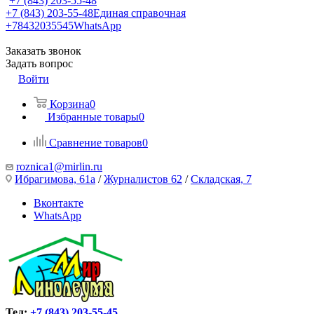
+7 (843) 203-55-48
+7 (843) 203-55-48
Единая справочная
+78432035545
WhatsApp
Заказать звонок
Задать вопрос
Войти
Корзина
0
Избранные товары
0
Сравнение товаров
0
roznica1@mirlin.ru
Ибрагимова, 61а
/
Журналистов 62
/
Складская, 7
Вконтакте
WhatsApp
Тел:
+7 (843) 203-55-45