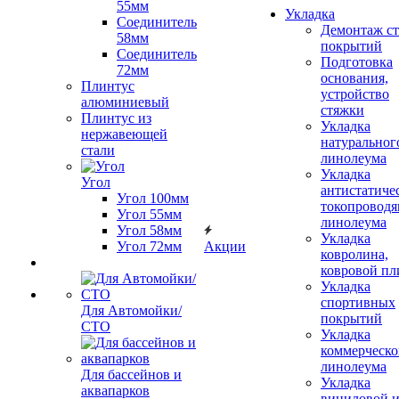
55мм
Укладка
Соединитель
Демонтаж с
58мм
покрытий
Соединитель
Подготовка
72мм
основания,
Плинтус
устройство
алюминиевый
стяжки
Плинтус из
Укладка
нержавеющей
натуральног
стали
линолеума
Укладка
Угол
антистатиче
Угол 100мм
токопроводя
Угол 55мм
линолеума
Угол 58мм
Укладка
Угол 72мм
Акции
ковролина,
ковровой пл
Укладка
спортивных
Для Автомойки/
покрытий
СТО
Укладка
коммерческо
линолеума
Для бассейнов и
Укладка
аквапарков
виниловой 