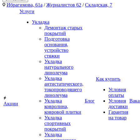
Ибрагимова, 61а
/
Журналистов 62
/
Складская, 7
Услуги
Укладка
Демонтаж старых
покрытий
Подготовка
основания,
устройство
стяжки
Укладка
натурального
линолеума
Укладка
Как купить
антистатического,
токопроводящего
Условия
линолеума
оплаты
Укладка
Блог
Условия
Вака
Акции
ковролина,
доставки
ковровой плитки
Гарантия
Укладка
на товар
спортивных
покрытий
Укладка