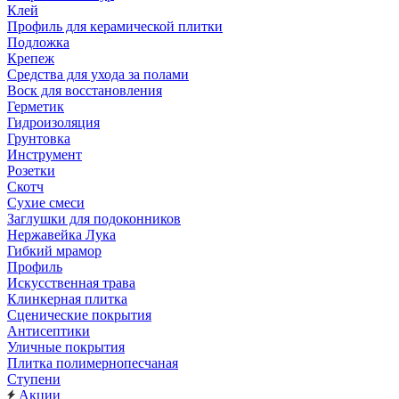
Клей
Профиль для керамической плитки
Подложка
Крепеж
Средства для ухода за полами
Воск для восстановления
Герметик
Гидроизоляция
Грунтовка
Инструмент
Розетки
Скотч
Сухие смеси
Заглушки для подоконников
Нержавейка Лука
Гибкий мрамор
Профиль
Искусственная трава
Клинкерная плитка
Сценические покрытия
Антисептики
Уличные покрытия
Плитка полимернопесчаная
Ступени
Акции