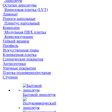
Линолеум
Остатки линолеума
Виниловая плитка (LVT)
Ламинат
Пороги напольные
Плинтус напольный
Ковролин
Модульная ПВХ плитка
Комплектующие
Гибкий мрамор
Профиль
Искусственная трава
Клинкерная плитка
Сценические покрытия
Антисептики
Уличные покрытия
Плитка полимернопесчаная
Ступени
Бытовой линолеум