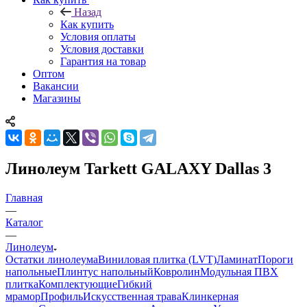
Назад
Как купить
Условия оплаты
Условия доставки
Гарантия на товар
Оптом
Вакансии
Магазины
Линолеум Tarkett GALAXY Dallas 3
Главная
—
Каталог
—
Линолеум
Остатки линолеума
Виниловая плитка (LVT)
Ламинат
Пороги
напольные
Плинтус напольный
Ковролин
Модульная ПВХ
плитка
Комплектующие
Гибкий
мрамор
Профиль
Искусственная трава
Клинкерная