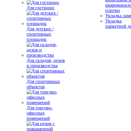
кварцвинил
Для гостиниц
плитки
Укладка лам
Укладка
паркетной д
Для детских /
спортивных
площадок
Для складов, цехов
и производства
Для спортивных
объектов
Для торгово-
офисных
помещений