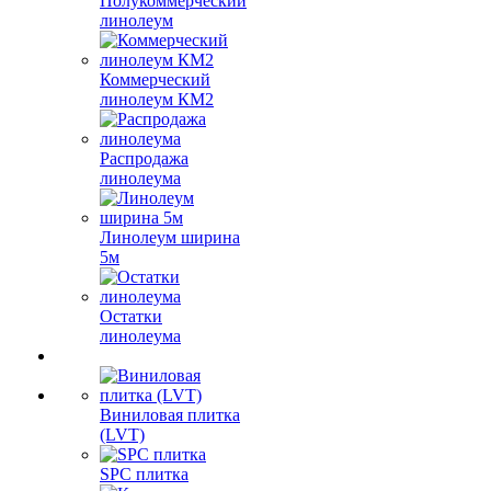
Полукоммерческий
линолеум
Коммерческий
линолеум КМ2
Распродажа
линолеума
Линолеум ширина
5м
Остатки
линолеума
Виниловая плитка
(LVT)
SPC плитка