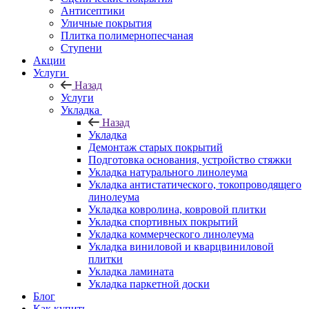
Антисептики
Уличные покрытия
Плитка полимернопесчаная
Ступени
Акции
Услуги
Назад
Услуги
Укладка
Назад
Укладка
Демонтаж старых покрытий
Подготовка основания, устройство стяжки
Укладка натурального линолеума
Укладка антистатического, токопроводящего
линолеума
Укладка ковролина, ковровой плитки
Укладка спортивных покрытий
Укладка коммерческого линолеума
Укладка виниловой и кварцвиниловой
плитки
Укладка ламината
Укладка паркетной доски
Блог
Как купить