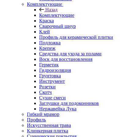
Комплектующие
Назад
Комплектующие
Краска
Сварочный шнур
Клей
Профиль для керамической плитки
Подложка
Крепеж
Средства для ухода за полами
Воск для восстановления
Герметик
Гидроизоляция
Грунтовка
Инструмент
Розетки
Скотч
Сухие смеси
Заглушки для подоконников
Нержавейка Лука
Гибкий мрамор
Профиль
Искусственная трава
Клинкерная плитка
Сценические покрытия