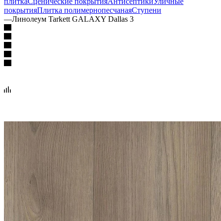
плитка
Сценические покрытия
Антисептики
Уличные
покрытия
Плитка полимернопесчаная
Ступени
—
Линолеум Tarkett GALAXY Dallas 3