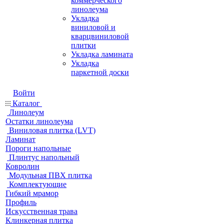
коммерческого
линолеума
Укладка
виниловой и
кварцвиниловой
плитки
Укладка ламината
Укладка
паркетной доски
Войти
Каталог
Линолеум
Остатки линолеума
Виниловая плитка (LVT)
Ламинат
Пороги напольные
Плинтус напольный
Ковролин
Модульная ПВХ плитка
Комплектующие
Гибкий мрамор
Профиль
Искусственная трава
Клинкерная плитка